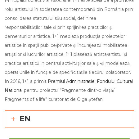
Principalul obiectiv al Asociației 1+1 este acela de a promova
rolul artistului în societatea contemporană din România prin
consolidarea statutului său social, definirea
responsabilităților sale și prin sprijinirea practicilor și
demersurilor artistice. 1+1 mediază producția proiectelor
artistice în spații publice/private și încurajează mobilitatea
artiștilor și lucrărilor artistice. 1+1 plasează artista/artistul și
practica artistică in centrul activităților sale și-și modelează
operațiunile în funcție de specificitățile fiecărui colaborator.
In 2016, 1+1 a primit
Premiul Administrației Fondului Cultural
Național
pentru proiectul “Fragmente dintr-o viață/
Fragments of a life” curatoriat de Olga Ştefan.
EN