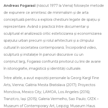
Andreas Fogarasi
(născut 1977 la Viena) folosește metode
de expunere ce amintesc de minimalism și de arta
conceptuală pentru a explora chestiuni legate de spațiu și
reprezentare. Având o practică între documentar și
sculptural el analizează critic esteticizarea și economizarea
spațiului urban precum și rolul arhitecturii și a cîmpului
cultural în societatea contemporană. Încorporând video,
sculptură și instalație în p
anouri discursive cu un
conținut
larg, Fogarasi confruntă privitorul cu linii de avarie
în istoriografie, imagistică și identități culturale.
Între altele, a avut expoziții personale la Georg Kargl Fine
Arts, Vienna; Galéria Mesta Bratislava (2017); Proyectos
Monclova, Mexico City; LAMOA, Los Angeles (2016);
Tranzit.ro, Iași (2015); Galeria Vermelho, Sao Paulo; GfZK –
Museum of Contemporary Art, Leipzig; Museum Haus