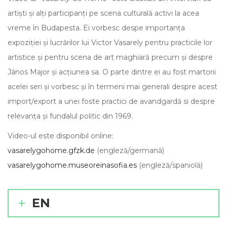
artiști și alți participanți pe scena culturală activi la acea
vreme în Budapesta. Ei vorbesc despe importanța
expoziției și lucrărilor lui Victor Vasarely pentru practicile lor
artistice și pentru scena de art maghiară precum și despre
János Major și acțiunea sa. O parte dintre ei au fost martorii
acelei seri și vorbesc și în termeni mai generali despre acest
import/export a unei foste practici de avandgardă si despre
relevanța și fundalul politic din 1969.
Video-ul este disponibil online:
vasarelygohome.gfzk.de
(engleză/germană)
vasarelygohome.
museoreinasofia.es
(engleză/
spaniolă)
EN