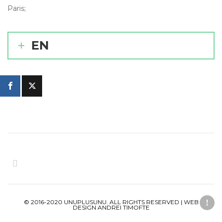
Paris;
EN
© 2016-2020 UNUPLUSUNU. ALL RIGHTS RESERVED | WEB
DESIGN ANDREI TIMOFTE