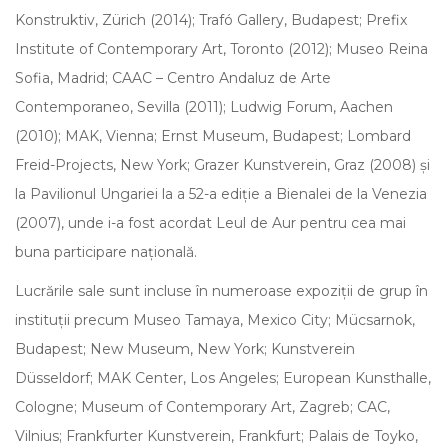
Konstruktiv, Zürich (2014); Trafó Gallery, Budapest; Prefix
Institute of Contemporary Art, Toronto (2012); Museo Reina
Sofia, Madrid; CAAC – Centro Andaluz de Arte
Contemporaneo, Sevilla (2011); Ludwig Forum, Aachen
(2010); MAK, Vienna; Ernst Museum, Budapest; Lombard
Freid-Projects, New York; Grazer Kunstverein, Graz (2008) și
la Pavilionul Ungariei la a 52-a ediție a Bienalei de la Venezia
(2007), unde i-a fost acordat Leul de Aur pentru cea mai
buna participare națională.
Lucrările sale sunt incluse în numeroase expoziții de grup în
instituții precum Museo Tamaya, Mexico City; Mücsarnok,
Budapest; New Museum, New York; Kunstverein
Düsseldorf; MAK Center, Los Angeles; European Kunsthalle,
Cologne; Museum of Contemporary Art, Zagreb; CAC,
Vilnius; Frankfurter Kunstverein, Frankfurt; Palais de Toyko,