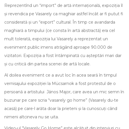
Reprezentînd un “import” de artă internațională, expoziția îl
și revendica pe Vasarely ca maghiar astfel încât ar fi putut fi
considerată și un “export” cultural. În timp ce avandarda
maghiară a timpului (ce consta în artă abstractă) era cel
mult tolerată, expoziția lui Vasarely a reprezentat un
eveniment public imens atrăgând aproape 90.000 de
vizitatori. Expoziția a fost întâmpinată cu așteptări mari dar
și cu critică din partea scenei de artă locale.
Al doilea eveniment ce a avut loc în acea seară în timpul
vernisajului expoziției la Mücsarnok a fost protestul de o
persoană a artistului János Major, care avea un mic semn în
buzunar pe care scria “vasarely go home” (Vasarely du-te
acasă) pe care-l arăta doar la prieteni și la cunoscuți când
nimeni altcineva nu se uita.
Video-ul “Vasarely Go Home” este alcătuit din interviuri cu