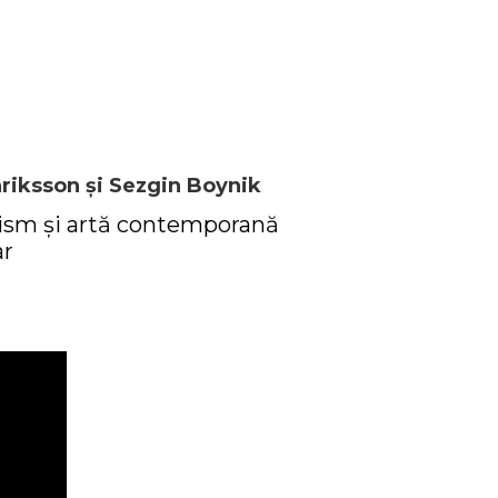
riksson și Sezgin Boynik
lism și artă contemporană
ar