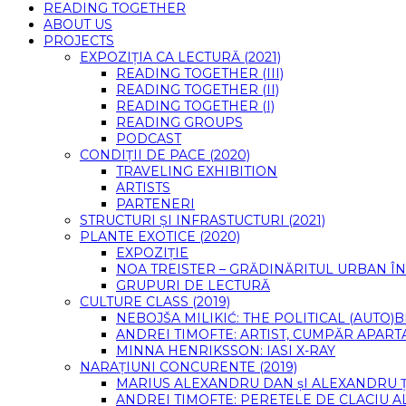
READING TOGETHER
ABOUT US
PROJECTS
EXPOZIȚIA CA LECTURĂ (2021)
READING TOGETHER (III)
READING TOGETHER (II)
READING TOGETHER (I)
READING GROUPS
PODCAST
CONDIȚII DE PACE (2020)
TRAVELING EXHIBITION
ARTISTS
PARTENERI
STRUCTURI ȘI INFRASTUCTURI (2021)
PLANTE EXOTICE (2020)
EXPOZIȚIE
NOA TREISTER – GRĂDINĂRITUL URBAN ÎN
GRUPURI DE LECTURĂ
CULTURE CLASS (2019)
NEBOJŠA MILIKIĆ: THE POLITICAL (AUTO
ANDREI TIMOFTE: ARTIST, CUMPĂR APART
MINNA HENRIKSSON: IASI X-RAY
NARAȚIUNI CONCURENTE (2019)
MARIUS ALEXANDRU DAN șI ALEXANDRU 
ANDREI TIMOFTE: PERETELE DE CLACIU A