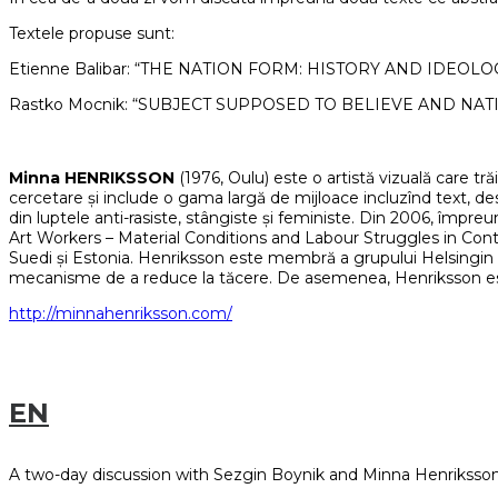
Textele propuse sunt:
Etienne Balibar: “THE NATION FORM: HISTORY AND IDEOLO
Rastko Mocnik: “SUBJECT SUPPOSED TO BELIEVE AND NAT
Minna HENRIKSSON
(1976, Oulu) este o artistă vizuală care tr
cercetare și include o gama largă de mijloace incluzînd text, des
din luptele anti-rasiste, stângiste și feministe. Din 2006, împre
Art Workers – Material Conditions and Labour Struggles in Conte
Suedi și Estonia. Henriksson este membră a grupului Helsingin N
mecanisme de a reduce la tăcere. De asemenea, Henriksson este act
http://minnahenriksson.com/
EN
A two-day discussion with Sezgin Boynik and Minna Henriksson: