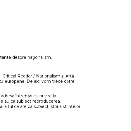
rtante despre naționalism.
Critical Reader / Naționalism și Artă
artă europene. De aici vom trece către
adresa întrebări cu privire la
ce ce au ca subiect reproducerea
 altul ce are ca subiect istoria științelor