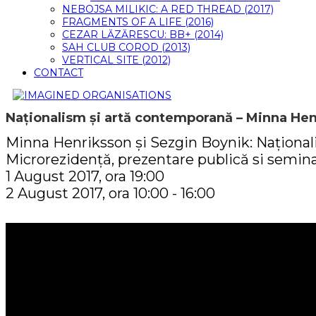
NEBOJSA MILIKIC: A RED THREAD (2017)
FRAGMENTS OF A LIFE (2016)
CEZAR LĂZĂRESCU: BB+ (2014)
SAH CLUB COROD (2013)
VERTICAL SITE (2012)
CONTACT
Naționalism și artă contemporană – Minna Hen
Minna Henriksson și Sezgin Boynik: Naționa
Microrezidență, prezentare publică si semin
1 August 2017, ora 19:00
2 August 2017, ora 10:00 - 16:00