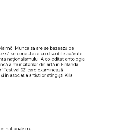
 și Malmö. Munca sa are se bazează pe
ște să se conecteze cu discuțiile apărute
nța naționalismului. A co-editat antologia
ă a muncitorilor din artă în Finlanda,
o ‘Festival 62’ care examinează
asociația artiștilor stîngiști Kiila.
on nationalism.