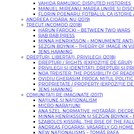
VAHIDA RAMUJKIC: DISPUTED HISTORIES
MANUEL MIREANU: MAREA UNIRE SI DIS
FLORIN POENARU: FOTBALUL CA ISTORIE
ANDREEA CIOARA: NU (2019)
TRECUT INCOMOD (2018)
HARUN FAROCKI – BETWEEN TWO WARS
RAB RAB PRESS
MINNA HENRIKSSON – MONUMENTE ANTI-F
SEZGIN BOYNIK – THEORY OF IMAGE IN 
JENS HAANING
DREPTURI, LIBERTĂȚI, PRIVILEGII (2018)
DREPTURI / RIGHTS (EXPOZIŢIE DE GRUP)
PRIVILEGII ŞI IDENTITĂŢI: DREPTURI ŞI 
NOA TREISTER: THE POSSIBILITY OF READ
OVIDIU GHERASIM PROCA: MITUL POLITIC
PROPRIETATE / PROPERTY (EXPOZIȚIE DE
JENS HAANING
COMUNITĂȚI RE-IMAGINATE (2017)
NAȚIUNE ȘI NAȚIONALISM
MICRO-NARAȚIUNI
ANA SZEL, NORMATIVE, HOTĂRÂRI, DECRE
MINNA HENRIKSSON ȘI SEZGIN BOYNIK –
SZABOLCS KISSPÁL, THE RISE OF THE FA
ANDREAS FOGARASI, VASARELY GO HOME (
NEW NATIONALISMS – TOMÁŠ RAFA