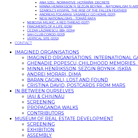
ANA SZEL, NORMATIVE, HOTĂRÂRI, DECRETE
MINNA HENRIKSSON ȘI SEZGIN BOYNIK – NAȚIONALISM ȘI 
SZABOLCS KISSPÁL, THE RISE OF THE FALLEN FEATHER
ANDREAS FOGARASI, VASARELY GO HOME (2011)
NEW NATIONALISMS – TOMÁŠ RAFA
NEBOJSA MILIKIC: A RED THREAD (2017)
FRAGMENTS OF A LIFE (2016)
CEZAR LĂZĂRESCU: BB+ (2014)
SAH CLUB COROD (2013)
VERTICAL SITE (2012)
CONTACT
IMAGINED ORGANISATIONS
IMAGINED ORGANISATIONS. INTERNATIONAL 
GHENADIE POPESCU, CHILDHOOD MEMORIES. SI
MINNA HENRIKSSON, SEZGIN BOYNIK, ISKRA
ANDREI MORARI, DIMA
BARAN CAGINLI, LOST AND FOUND
CRISTINA DAVID, POSTCARDS FROM MARS
IN BETWEEN OURSELVES
IAȘI & CHIȘINĂU
SCREENING
PROPAGANDA WALKS
CONTRIBUTORS
MUSEUM OF REAL ESTATE DEVELOPMENT
SCREENING
EXHIBITION
ASSEMBLY