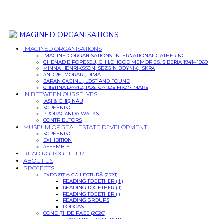
IMAGINED ORGANISATIONS
IMAGINED ORGANISATIONS. INTERNATIONAL GATHERING
GHENADIE POPESCU, CHILDHOOD MEMORIES. SIBERIA 1941– 1960
MINNA HENRIKSSON, SEZGIN BOYNIK, ISKRA
ANDREI MORARI, DIMA
BARAN CAGINLI, LOST AND FOUND
CRISTINA DAVID, POSTCARDS FROM MARS
IN BETWEEN OURSELVES
IAȘI & CHIȘINĂU
SCREENING
PROPAGANDA WALKS
CONTRIBUTORS
MUSEUM OF REAL ESTATE DEVELOPMENT
SCREENING
EXHIBITION
ASSEMBLY
READING TOGETHER
ABOUT US
PROJECTS
EXPOZIȚIA CA LECTURĂ (2021)
READING TOGETHER (III)
READING TOGETHER (II)
READING TOGETHER (I)
READING GROUPS
PODCAST
CONDIȚII DE PACE (2020)