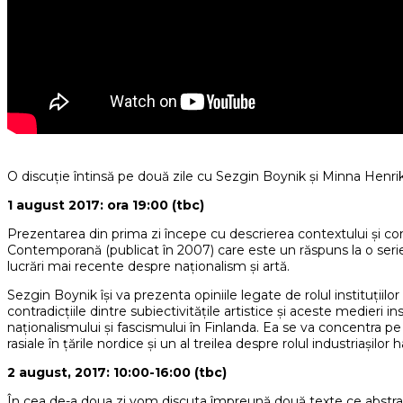
O discuție întinsă pe două zile cu Sezgin Boynik și Minna Henr
1 august 2017: ora 19:00 (tbc)
Prezentarea din prima zi începe cu descrierea contextului și con
Contemporană (publicat în 2007) care este un răspuns la o serie 
lucrări mai recente despre naționalism și artă.
Sezgin Boynik își va prezenta opiniile legate de rolul instituțiilor
contradicțiile dintre subiectivitățile artistice și aceste medieri
naționalismului și fascismului în Finlanda. Ea se va concentra pe tr
rasiale în țările nordice și un al treilea despre rolul industriașilor
2 august, 2017: 10:00-16:00 (tbc)
În cea de-a doua zi vom discuta împreună două texte ce abstract