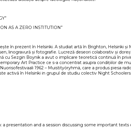
GY”
ION AS A ZERO INSTITUTION”
ăiește în prezent în Helsinki. A studiat artă în Brighton, Helsinki
en, linogravură și fotografie. Lucreză deseori colaborativ și dore
ună cu Sezgin Boynik a avut o implicare teoretică continuă în privi
mporary Art Practice ce s-a concentrat asupra condițiilor de munc
uorisofestivaali 1962 – Muistityöryhmä, care a produs piesa radi
ivă în Helsinki in grupul de studiu colectiv Night Schoolers și în 
 a presentation and a session discussing some important texts 