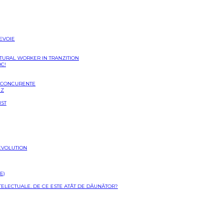
NEVOIE
LTURAL WORKER IN TRANZITION
OC!
I CONCURENTE
EZ
IST
EVOLUTION
E)
NTELECTUALE. DE CE ESTE ATÂT DE DĂUNĂTOR?