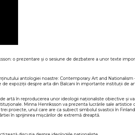
iksson: o prezentare și o sesiune de dezbatere a unor texte impo
ținutului antologiei noastre: Contemporary Art and Nationalism – 
de expoziții despre arta din Balcani în importante instituții de 
 de artă în reproducerea unor ideologii naționaliste obiective și va 
 instituționale. Minna Henriksson va prezenta lucrările sale artisti
ei proiecte, unul care are ca subiect simbolul svasticii în Finlanda,
 hârtiei în sprijinirea mișcărilor de extremă dreaptă.
izează discuția despre ideologiile naționaliste.