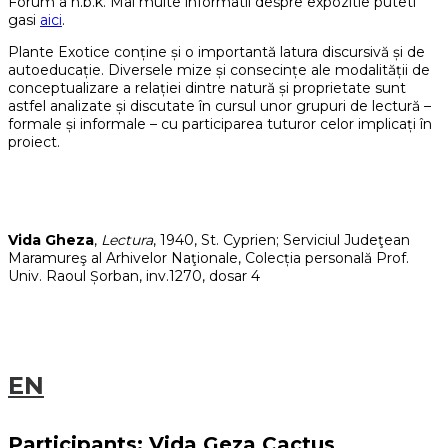
Forum a n.b.k. Mai multe informatii despre expozitie puteti
gasi
aici
.
Plante Exotice conține și o importantă latura discursivă și de
autoeducație. Diversele mize și consecințe ale modalității de
conceptualizare a relației dintre natură și proprietate sunt
astfel analizate și discutate în cursul unor grupuri de lectură –
formale și informale – cu participarea tuturor celor implicați în
proiect.
Vida Gheza
,
Lectura
, 1940, St. Cyprien; Serviciul Judeţean
Maramureş al Arhivelor Naţionale, Colecția personală Prof.
Univ. Raoul Șorban, inv.1270, dosar 4
EN
Participants: Vida Geza Cactus