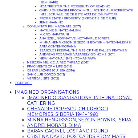
(SEMINARE)
NOA TREISTER: THE POSSIBILITY OF READING
OVIDIU GHERASIM PROCA: MITUL POLITIC AL PROPRIETĂŢII
INTELECTUALE. DE CE ESTE ATÂT DE DĂUNĂTOR?
PROPRIETATE / PROPERTY (EXPOZIȚIE DE GRUP)
JENS HAANING
COMUNITĂȚI RE-IMAGINATE (2017)
NAȚIUNE ȘI NAȚIONALISM
MICRO-NARAȚIUNI
ANA SZEL, NORMATIVE, HOTĂRÂRI, DECRETE
MINNA HENRIKSSON ȘI SEZGIN BOYNIK – NAȚIONALISM ȘI
ARTĂ CONTEMPORANĂ
SZABOLCS KISSPÁL, THE RISE OF THE FALLEN FEATHER
ANDREAS FOGARASI, VASARELY GO HOME (2011)
NEW NATIONALISMS – TOMÁŠ RAFA
NEBOJSA MILIKIC: A RED THREAD (2017)
FRAGMENTS OF A LIFE (2016)
CEZAR LĂZĂRESCU: BB+ (2014)
SAH CLUB COROD (2013)
VERTICAL SITE (2012)
CONTACT
IMAGINED ORGANISATIONS
IMAGINED ORGANISATIONS. INTERNATIONAL
GATHERING
GHENADIE POPESCU, CHILDHOOD
MEMORIES. SIBERIA 1941– 1960
MINNA HENRIKSSON, SEZGIN BOYNIK, ISKRA
ANDREI MORARI, DIMA
BARAN CAGINLI, LOST AND FOUND
CRISTINA DAVID, POSTCARDS FROM MARS