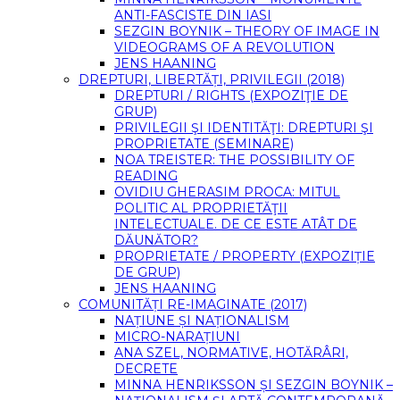
ANTI-FASCISTE DIN IASI
SEZGIN BOYNIK – THEORY OF IMAGE IN
VIDEOGRAMS OF A REVOLUTION
JENS HAANING
DREPTURI, LIBERTĂȚI, PRIVILEGII (2018)
DREPTURI / RIGHTS (EXPOZIŢIE DE
GRUP)
PRIVILEGII ŞI IDENTITĂŢI: DREPTURI ŞI
PROPRIETATE (SEMINARE)
NOA TREISTER: THE POSSIBILITY OF
READING
OVIDIU GHERASIM PROCA: MITUL
POLITIC AL PROPRIETĂŢII
INTELECTUALE. DE CE ESTE ATÂT DE
DĂUNĂTOR?
PROPRIETATE / PROPERTY (EXPOZIȚIE
DE GRUP)
JENS HAANING
COMUNITĂȚI RE-IMAGINATE (2017)
NAȚIUNE ȘI NAȚIONALISM
MICRO-NARAȚIUNI
ANA SZEL, NORMATIVE, HOTĂRÂRI,
DECRETE
MINNA HENRIKSSON ȘI SEZGIN BOYNIK –