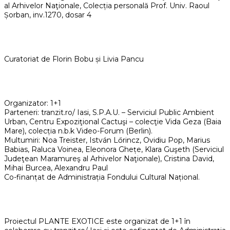
al Arhivelor Naţionale, Colecția personală Prof. Univ. Raoul
Șorban, inv.1270, dosar 4
Curatoriat de Florin Bobu și Livia Pancu
Organizator: 1+1
Parteneri: tranzit.ro/ Iasi, S.P.A.U. – Serviciul Public Ambient
Urban, Centru Expoziţional Cactuşi – colecţie Vida Geza (Baia
Mare), colecția n.b.k Video-Forum (Berlin).
Multumiri: Noa Treister, István Lőrincz, Ovidiu Pop, Marius
Babias, Raluca Voinea, Eleonora Ghețe, Klara Guşeth (Serviciul
Judeţean Maramureş al Arhivelor Naţionale), Cristina David,
Mihai Burcea, Alexandru Paul
Co-finanțat de Administrația Fondului Cultural Național.
Proiectul PLANTE EXOTICE este organizat de 1+1 în