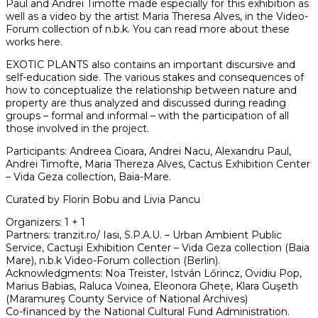
Paul and Andrei Timofte made especially for this exhibition as
well as a video by the artist Maria Theresa Alves, in the Video-
Forum collection of n.b.k. You can read more about these
works here.
EXOTIC PLANTS also contains an important discursive and
self-education side. The various stakes and consequences of
how to conceptualize the relationship between nature and
property are thus analyzed and discussed during reading
groups – formal and informal – with the participation of all
those involved in the project.
Participants: Andreea Cioara, Andrei Nacu, Alexandru Paul,
Andrei Timofte, Maria Thereza Alves, Cactus Exhibition Center
– Vida Geza collection, Baia-Mare.
Curated by Florin Bobu and Livia Pancu
Organizers: 1 + 1
Partners: tranzit.ro/ Iasi, S.P.A.U. – Urban Ambient Public
Service, Cactuşi Exhibition Center – Vida Geza collection (Baia
Mare), n.b.k Video-Forum collection (Berlin).
Acknowledgments: Noa Treister, István Lőrincz, Ovidiu Pop,
Marius Babias, Raluca Voinea, Eleonora Ghețe, Klara Guşeth
(Maramureş County Service of National Archives)
Co-financed by the National Cultural Fund Administration.