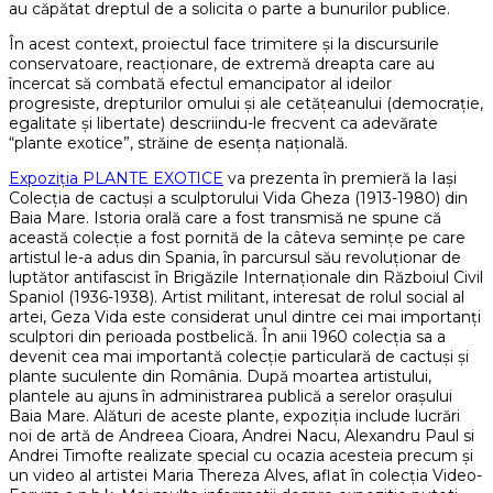
au căpătat dreptul de a solicita o parte a bunurilor publice.
În acest context, proiectul face trimitere și la discursurile
conservatoare, reacționare, de extremă dreapta care au
încercat să combată efectul emancipator al ideilor
progresiste, drepturilor omului și ale cetățeanului (democrație,
egalitate și libertate) descriindu-le frecvent ca adevărate
“plante exotice”, străine de esența națională.
Expoziția PLANTE EXOTICE
va prezenta în premieră la Iași
Colecția de cactuși a sculptorului Vida Gheza (1913-1980) din
Baia Mare. Istoria orală care a fost transmisă ne spune că
această colecție a fost pornită de la câteva semințe pe care
artistul le-a adus din Spania, în parcursul său revoluționar de
luptător antifascist în Brigăzile Internaționale din Războiul Civil
Spaniol (1936-1938). Artist militant, interesat de rolul social al
artei, Geza Vida este considerat unul dintre cei mai importanți
sculptori din perioada postbelică. În anii 1960 colecția sa a
devenit cea mai importantă colecție particulară de cactuși și
plante suculente din România. După moartea artistului,
plantele au ajuns în administrarea publică a serelor orașului
Baia Mare. Alături de aceste plante, expoziția include lucrări
noi de artă de Andreea Cioara, Andrei Nacu, Alexandru Paul si
Andrei Timofte realizate special cu ocazia acesteia precum și
un video al artistei Maria Thereza Alves, aflat în colecția Video-