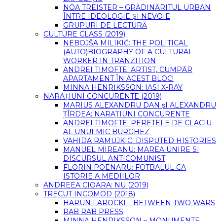
NOA TREISTER – GRĂDINĂRITUL URBAN
ÎNTRE IDEOLOGIE ȘI NEVOIE
GRUPURI DE LECTURĂ
CULTURE CLASS (2019)
NEBOJŠA MILIKIĆ: THE POLITICAL
(AUTO)BIOGRAPHY OF A CULTURAL
WORKER IN TRANZITION
ANDREI TIMOFTE: ARTIST, CUMPĂR
APARTAMENT ÎN ACEST BLOC!
MINNA HENRIKSSON: IASI X-RAY
NARAȚIUNI CONCURENTE (2019)
MARIUS ALEXANDRU DAN șI ALEXANDRU
ȚÎRDEA: NARAȚIUNI CONCURENTE
ANDREI TIMOFTE: PERETELE DE CLACIU
AL UNUI MIC BURGHEZ
VAHIDA RAMUJKIC: DISPUTED HISTORIES
MANUEL MIREANU: MAREA UNIRE SI
DISCURSUL ANTICOMUNIST
FLORIN POENARU: FOTBALUL CA
ISTORIE A MEDIILOR
ANDREEA CIOARA: NU (2019)
TRECUT INCOMOD (2018)
HARUN FAROCKI – BETWEEN TWO WARS
RAB RAB PRESS
MINNA HENRIKSSON – MONUMENTE