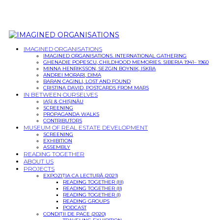
IMAGINED ORGANISATIONS
IMAGINED ORGANISATIONS. INTERNATIONAL GATHERING
GHENADIE POPESCU, CHILDHOOD MEMORIES. SIBERIA 1941– 1960
MINNA HENRIKSSON, SEZGIN BOYNIK, ISKRA
ANDREI MORARI, DIMA
BARAN CAGINLI, LOST AND FOUND
CRISTINA DAVID, POSTCARDS FROM MARS
IN BETWEEN OURSELVES
IAȘI & CHIȘINĂU
SCREENING
PROPAGANDA WALKS
CONTRIBUTORS
MUSEUM OF REAL ESTATE DEVELOPMENT
SCREENING
EXHIBITION
ASSEMBLY
READING TOGETHER
ABOUT US
PROJECTS
EXPOZIȚIA CA LECTURĂ (2021)
READING TOGETHER (III)
READING TOGETHER (II)
READING TOGETHER (I)
READING GROUPS
PODCAST
CONDIȚII DE PACE (2020)