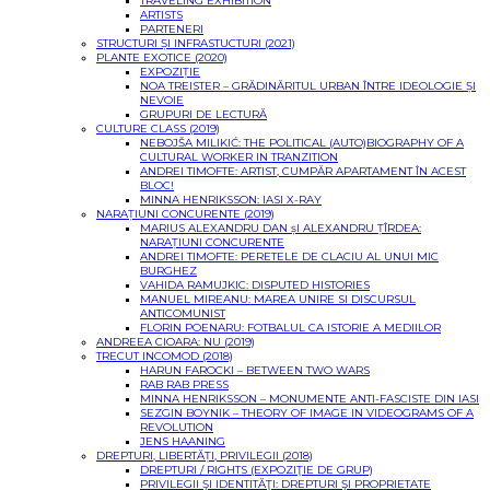
TRAVELING EXHIBITION
ARTISTS
PARTENERI
STRUCTURI ȘI INFRASTUCTURI (2021)
PLANTE EXOTICE (2020)
EXPOZIȚIE
NOA TREISTER – GRĂDINĂRITUL URBAN ÎNTRE IDEOLOGIE ȘI
NEVOIE
GRUPURI DE LECTURĂ
CULTURE CLASS (2019)
NEBOJŠA MILIKIĆ: THE POLITICAL (AUTO)BIOGRAPHY OF A
CULTURAL WORKER IN TRANZITION
ANDREI TIMOFTE: ARTIST, CUMPĂR APARTAMENT ÎN ACEST
BLOC!
MINNA HENRIKSSON: IASI X-RAY
NARAȚIUNI CONCURENTE (2019)
MARIUS ALEXANDRU DAN șI ALEXANDRU ȚÎRDEA:
NARAȚIUNI CONCURENTE
ANDREI TIMOFTE: PERETELE DE CLACIU AL UNUI MIC
BURGHEZ
VAHIDA RAMUJKIC: DISPUTED HISTORIES
MANUEL MIREANU: MAREA UNIRE SI DISCURSUL
ANTICOMUNIST
FLORIN POENARU: FOTBALUL CA ISTORIE A MEDIILOR
ANDREEA CIOARA: NU (2019)
TRECUT INCOMOD (2018)
HARUN FAROCKI – BETWEEN TWO WARS
RAB RAB PRESS
MINNA HENRIKSSON – MONUMENTE ANTI-FASCISTE DIN IASI
SEZGIN BOYNIK – THEORY OF IMAGE IN VIDEOGRAMS OF A
REVOLUTION
JENS HAANING
DREPTURI, LIBERTĂȚI, PRIVILEGII (2018)
DREPTURI / RIGHTS (EXPOZIŢIE DE GRUP)
PRIVILEGII ŞI IDENTITĂŢI: DREPTURI ŞI PROPRIETATE