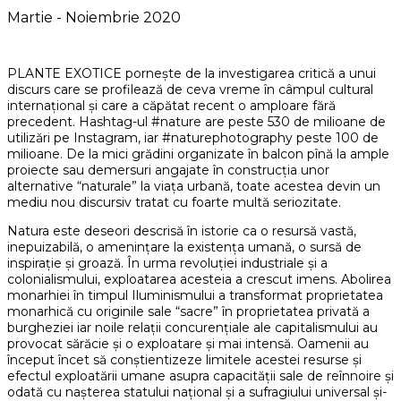
Martie - Noiembrie 2020
PLANTE EXOTICE pornește de la investigarea critică a unui
discurs care se profilează de ceva vreme în câmpul cultural
internațional și care a căpătat recent o amploare fără
precedent. Hashtag-ul #nature are peste 530 de milioane de
utilizări pe Instagram, iar #naturephotography peste 100 de
milioane. De la mici grădini organizate în balcon pînă la ample
proiecte sau demersuri angajate în construcția unor
alternative “naturale” la viața urbană, toate acestea devin un
mediu nou discursiv tratat cu foarte multă seriozitate.
Natura este deseori descrisă în istorie ca o resursă vastă,
inepuizabilă, o amenințare la existența umană, o sursă de
inspirație și groază. În urma revoluției industriale și a
colonialismului, exploatarea acesteia a crescut imens. Abolirea
monarhiei în timpul Iluminismului a transformat proprietatea
monarhică cu originile sale “sacre” în proprietatea privată a
burgheziei iar noile relații concurențiale ale capitalismului au
provocat sărăcie și o exploatare și mai intensă. Oamenii au
început încet să conștientizeze limitele acestei resurse și
efectul exploatării umane asupra capacității sale de reînnoire și
odată cu nașterea statului național și a sufragiului universal și-