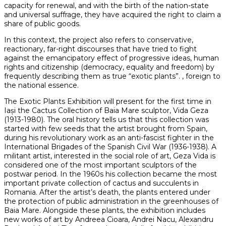
capacity for renewal, and with the birth of the nation-state
and universal suffrage, they have acquired the right to claim a
share of public goods.
In this context, the project also refers to conservative,
reactionary, far-right discourses that have tried to fight
against the emancipatory effect of progressive ideas, human
rights and citizenship (democracy, equality and freedom) by
frequently describing them as true “exotic plants”. , foreign to
the national essence.
The Exotic Plants Exhibition will present for the first time in
Iași the Cactus Collection of Baia Mare sculptor, Vida Geza
(1913-1980). The oral history tells us that this collection was
started with few seeds that the artist brought from Spain,
during his revolutionary work as an anti-fascist fighter in the
International Brigades of the Spanish Civil War (1936-1938). A
militant artist, interested in the social role of art, Geza Vida is
considered one of the most important sculptors of the
postwar period. In the 1960s his collection became the most
important private collection of cactus and succulents in
Romania. After the artist’s death, the plants entered under
the protection of public administration in the greenhouses of
Baia Mare. Alongside these plants, the exhibition includes
new works of art by Andreea Cioara, Andrei Nacu, Alexandru