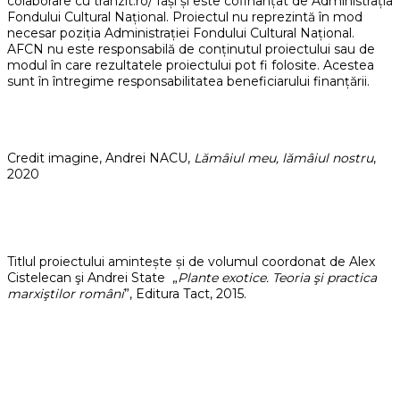
colaborare cu tranzit.ro/ Iași și este cofinanțat de Administrația
Fondului Cultural Național. Proiectul nu reprezintă în mod
necesar poziția Administrației Fondului Cultural Național.
AFCN nu este responsabilă de conținutul proiectului sau de
modul în care rezultatele proiectului pot fi folosite. Acestea
sunt în întregime responsabilitatea beneficiarului finanțării.
Credit imagine, Andrei NACU,
Lămâiul meu, lămâiul nostru
,
2020
Titlul proiectului amintește și de volumul coordonat de Alex
Cistelecan şi Andrei State „
Plante exotice. Teoria şi practica
marxiştilor români
”, Editura Tact, 2015.