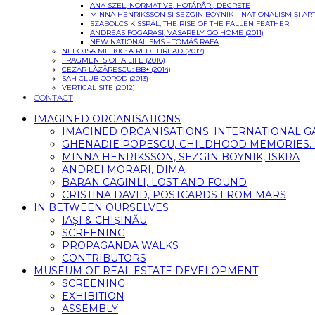
ANA SZEL, NORMATIVE, HOTĂRÂRI, DECRETE
MINNA HENRIKSSON ȘI SEZGIN BOYNIK – NAȚIONALISM ȘI 
SZABOLCS KISSPÁL, THE RISE OF THE FALLEN FEATHER
ANDREAS FOGARASI, VASARELY GO HOME (2011)
NEW NATIONALISMS – TOMÁŠ RAFA
NEBOJSA MILIKIC: A RED THREAD (2017)
FRAGMENTS OF A LIFE (2016)
CEZAR LĂZĂRESCU: BB+ (2014)
SAH CLUB COROD (2013)
VERTICAL SITE (2012)
CONTACT
IMAGINED ORGANISATIONS
IMAGINED ORGANISATIONS. INTERNATIONAL 
GHENADIE POPESCU, CHILDHOOD MEMORIES. SI
MINNA HENRIKSSON, SEZGIN BOYNIK, ISKRA
ANDREI MORARI, DIMA
BARAN CAGINLI, LOST AND FOUND
CRISTINA DAVID, POSTCARDS FROM MARS
IN BETWEEN OURSELVES
IAȘI & CHIȘINĂU
SCREENING
PROPAGANDA WALKS
CONTRIBUTORS
MUSEUM OF REAL ESTATE DEVELOPMENT
SCREENING
EXHIBITION
ASSEMBLY