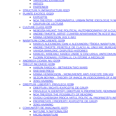
TRAVELING EXHIBITION
ARTISTS
PARTENERI
STRUCTURI ȘI INFRASTUCTURI (2021)
PLANTE EXOTICE (2020)
EXPOZIȚIE
NOA TREISTER – GRĂDINĂRITUL URBAN ÎNTRE IDEOLOGIE ȘI 
GRUPURI DE LECTURĂ
CULTURE CLASS (2019)
NEBOJŠA MILIKIĆ: THE POLITICAL (AUTO)BIOGRAPHY OF A CU
ANDREI TIMOFTE: ARTIST, CUMPĂR APARTAMENT ÎN ACEST BL
MINNA HENRIKSSON: IASI X-RAY
NARAȚIUNI CONCURENTE (2019)
MARIUS ALEXANDRU DAN șI ALEXANDRU ȚÎRDEA: NARAȚIUN
ANDREI TIMOFTE: PERETELE DE CLACIU AL UNUI MIC BURGH
VAHIDA RAMUJKIC: DISPUTED HISTORIES
MANUEL MIREANU: MAREA UNIRE SI DISCURSUL ANTICOMUN
FLORIN POENARU: FOTBALUL CA ISTORIE A MEDIILOR
ANDREEA CIOARA: NU (2019)
TRECUT INCOMOD (2018)
HARUN FAROCKI – BETWEEN TWO WARS
RAB RAB PRESS
MINNA HENRIKSSON – MONUMENTE ANTI-FASCISTE DIN IASI
SEZGIN BOYNIK – THEORY OF IMAGE IN VIDEOGRAMS OF A R
JENS HAANING
DREPTURI, LIBERTĂȚI, PRIVILEGII (2018)
DREPTURI / RIGHTS (EXPOZIŢIE DE GRUP)
PRIVILEGII ŞI IDENTITĂŢI: DREPTURI ŞI PROPRIETATE (SEMINAR
NOA TREISTER: THE POSSIBILITY OF READING
OVIDIU GHERASIM PROCA: MITUL POLITIC AL PROPRIETĂŢII I
PROPRIETATE / PROPERTY (EXPOZIȚIE DE GRUP)
JENS HAANING
COMUNITĂȚI RE-IMAGINATE (2017)
NAȚIUNE ȘI NAȚIONALISM
MICRO-NARAȚIUNI