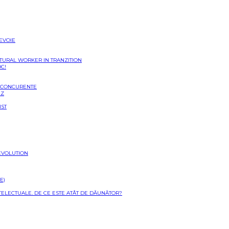
NEVOIE
LTURAL WORKER IN TRANZITION
OC!
I CONCURENTE
EZ
IST
EVOLUTION
E)
NTELECTUALE. DE CE ESTE ATÂT DE DĂUNĂTOR?