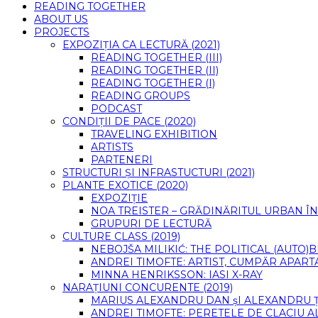
READING TOGETHER
ABOUT US
PROJECTS
EXPOZIȚIA CA LECTURĂ (2021)
READING TOGETHER (III)
READING TOGETHER (II)
READING TOGETHER (I)
READING GROUPS
PODCAST
CONDIȚII DE PACE (2020)
TRAVELING EXHIBITION
ARTISTS
PARTENERI
STRUCTURI ȘI INFRASTUCTURI (2021)
PLANTE EXOTICE (2020)
EXPOZIȚIE
NOA TREISTER – GRĂDINĂRITUL URBAN ÎN
GRUPURI DE LECTURĂ
CULTURE CLASS (2019)
NEBOJŠA MILIKIĆ: THE POLITICAL (AUTO
ANDREI TIMOFTE: ARTIST, CUMPĂR APART
MINNA HENRIKSSON: IASI X-RAY
NARAȚIUNI CONCURENTE (2019)
MARIUS ALEXANDRU DAN șI ALEXANDRU 
ANDREI TIMOFTE: PERETELE DE CLACIU A