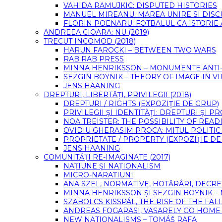
VAHIDA RAMUJKIC: DISPUTED HISTORIES
MANUEL MIREANU: MAREA UNIRE SI DIS
FLORIN POENARU: FOTBALUL CA ISTORIE
ANDREEA CIOARA: NU (2019)
TRECUT INCOMOD (2018)
HARUN FAROCKI – BETWEEN TWO WARS
RAB RAB PRESS
MINNA HENRIKSSON – MONUMENTE ANTI-F
SEZGIN BOYNIK – THEORY OF IMAGE IN 
JENS HAANING
DREPTURI, LIBERTĂȚI, PRIVILEGII (2018)
DREPTURI / RIGHTS (EXPOZIŢIE DE GRUP)
PRIVILEGII ŞI IDENTITĂŢI: DREPTURI ŞI 
NOA TREISTER: THE POSSIBILITY OF READ
OVIDIU GHERASIM PROCA: MITUL POLITIC
PROPRIETATE / PROPERTY (EXPOZIȚIE DE
JENS HAANING
COMUNITĂȚI RE-IMAGINATE (2017)
NAȚIUNE ȘI NAȚIONALISM
MICRO-NARAȚIUNI
ANA SZEL, NORMATIVE, HOTĂRÂRI, DECRE
MINNA HENRIKSSON ȘI SEZGIN BOYNIK –
SZABOLCS KISSPÁL, THE RISE OF THE FA
ANDREAS FOGARASI, VASARELY GO HOME (
NEW NATIONALISMS – TOMÁŠ RAFA