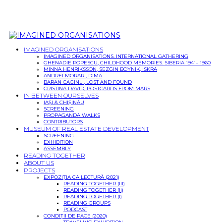
IMAGINED ORGANISATIONS
IMAGINED ORGANISATIONS. INTERNATIONAL GATHERING
GHENADIE POPESCU, CHILDHOOD MEMORIES. SIBERIA 1941– 1960
MINNA HENRIKSSON, SEZGIN BOYNIK, ISKRA
ANDREI MORARI, DIMA
BARAN CAGINLI, LOST AND FOUND
CRISTINA DAVID, POSTCARDS FROM MARS
IN BETWEEN OURSELVES
IAȘI & CHIȘINĂU
SCREENING
PROPAGANDA WALKS
CONTRIBUTORS
MUSEUM OF REAL ESTATE DEVELOPMENT
SCREENING
EXHIBITION
ASSEMBLY
READING TOGETHER
ABOUT US
PROJECTS
EXPOZIȚIA CA LECTURĂ (2021)
READING TOGETHER (III)
READING TOGETHER (II)
READING TOGETHER (I)
READING GROUPS
PODCAST
CONDIȚII DE PACE (2020)