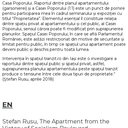
Casa Poporului. Raportul dintre planul apartamentului
(garsonierei) și a Casei Poporului (1:1) este un punct de pornire
pentru participarea mea în cadrul seminarului și expoziției cu
titlul “Proprietatea”. Elementul esențial îl constituie relația
dintre spațiu privat al apartamentului și cel public, al Casei
Poporului, sensul cărora poate fi modificat prin suprapunerea
planurilor. Spaţiul Casei Poporului, în care se află Parlamentul
României, este astăzi restricționat din motive de securitate și
limitat pentru public, în timp ce spațiul unui apartament poate
deveni public și deschis pentru toată lumea.
Intervenția în spațiul tranzit.ro din Iași este o investigare a
raportului dintre spațiul public și spațiul privat, astfel,
suprapunerea planului apartamentului peste spațiul tranzit
produce o tensiune între cele doua tipuri de proprietate.“
(Ştefan Rusu, aprilie 2018)
EN
Stefan Rusu, The Apartment from the