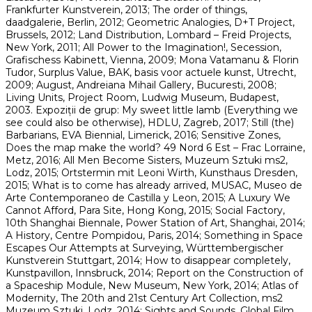
Frankfurter Kunstverein, 2013; The order of things,
daadgalerie, Berlin, 2012; Geometric Analogies, D+T Project,
Brussels, 2012; Land Distribution, Lombard – Freid Projects,
New York, 2011; All Power to the Imagination!, Secession,
Grafischess Kabinett, Vienna, 2009; Mona Vatamanu & Florin
Tudor, Surplus Value, BAK, basis voor actuele kunst, Utrecht,
2009; August, Andreiana Mihail Gallery, Bucuresti, 2008;
Living Units, Project Room, Ludwig Museum, Budapest,
2003. Expoziții de grup: My sweet little lamb (Everything we
see could also be otherwise), HDLU, Zagreb, 2017; Still (the)
Barbarians, EVA Biennial, Limerick, 2016; Sensitive Zones,
Does the map make the world? 49 Nord 6 Est – Frac Lorraine,
Metz, 2016; All Men Become Sisters, Muzeum Sztuki ms2,
Lodz, 2015; Ortstermin mit Leoni Wirth, Kunsthaus Dresden,
2015; What is to come has already arrived, MUSAC, Museo de
Arte Contemporaneo de Castilla y Leon, 2015; A Luxury We
Cannot Afford, Para Site, Hong Kong, 2015; Social Factory,
10th Shanghai Biennale, Power Station of Art, Shanghai, 2014;
A History, Centre Pompidou, Paris, 2014; Something in Space
Escapes Our Attempts at Surveying, Württembergischer
Kunstverein Stuttgart, 2014; How to disappear completely,
Kunstpavillon, Innsbruck, 2014; Report on the Construction of
a Spaceship Module, New Museum, New York, 2014; Atlas of
Modernity, The 20th and 21st Century Art Collection, ms2
Muzeum Sztuki, Lodz, 2014; Sights and Sounds, Global Film