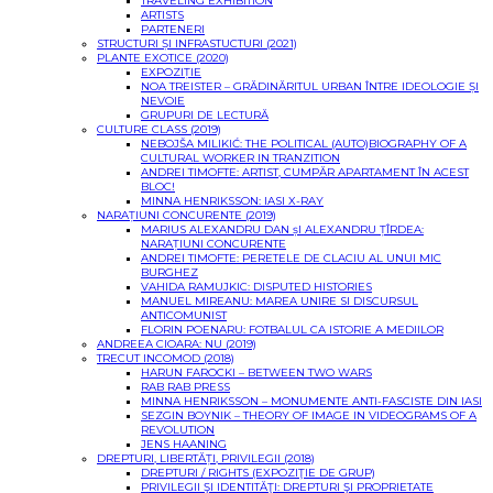
TRAVELING EXHIBITION
ARTISTS
PARTENERI
STRUCTURI ȘI INFRASTUCTURI (2021)
PLANTE EXOTICE (2020)
EXPOZIȚIE
NOA TREISTER – GRĂDINĂRITUL URBAN ÎNTRE IDEOLOGIE ȘI
NEVOIE
GRUPURI DE LECTURĂ
CULTURE CLASS (2019)
NEBOJŠA MILIKIĆ: THE POLITICAL (AUTO)BIOGRAPHY OF A
CULTURAL WORKER IN TRANZITION
ANDREI TIMOFTE: ARTIST, CUMPĂR APARTAMENT ÎN ACEST
BLOC!
MINNA HENRIKSSON: IASI X-RAY
NARAȚIUNI CONCURENTE (2019)
MARIUS ALEXANDRU DAN șI ALEXANDRU ȚÎRDEA:
NARAȚIUNI CONCURENTE
ANDREI TIMOFTE: PERETELE DE CLACIU AL UNUI MIC
BURGHEZ
VAHIDA RAMUJKIC: DISPUTED HISTORIES
MANUEL MIREANU: MAREA UNIRE SI DISCURSUL
ANTICOMUNIST
FLORIN POENARU: FOTBALUL CA ISTORIE A MEDIILOR
ANDREEA CIOARA: NU (2019)
TRECUT INCOMOD (2018)
HARUN FAROCKI – BETWEEN TWO WARS
RAB RAB PRESS
MINNA HENRIKSSON – MONUMENTE ANTI-FASCISTE DIN IASI
SEZGIN BOYNIK – THEORY OF IMAGE IN VIDEOGRAMS OF A
REVOLUTION
JENS HAANING
DREPTURI, LIBERTĂȚI, PRIVILEGII (2018)
DREPTURI / RIGHTS (EXPOZIŢIE DE GRUP)
PRIVILEGII ŞI IDENTITĂŢI: DREPTURI ŞI PROPRIETATE