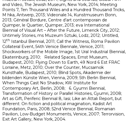
and Video, The Jewish Museum, New York, 2014; Meeting
Points 7, Ten Thousand Wiles and a Hundred Thousand Tricks,
M hka, Antwerp, 2013; Videonale.14, Kunstmuseum Bonn,
2013; Général Bordure, Centre d’art contemporain de
Quimper, le Quartier, Quimper, 2013; eva International
Biennial of Visual Art – After the Future, Limerick City, 2012;
Untimely Stories, ms Muzeum Sztuki, Lodz, 2012; Untitled,
th
12
Istanbul Biennial, 2011; Call the Witness, Roma Pavilion
Collateral Event, 54th Venice Biennale, Venice, 2011;
Shockworkers of the Mobile Image, 1st Ural Industrial Biennial,
Ekaterinburg, 2010; Related Spaces, Ernst Museum,
Budapest, 2010; Flying Down to Earth, 49 Nord 6 Est FRAC
Lorraine, Metz, 2010; Over the Counter, Mucsarnok
Kunsthalle, Budapest, 2010; Blind Spots, Akademie der
bildenden Künste Wien, Vienna, 2009; 5th Berlin Biennial,
When Things Cast No Shadow, KW Institute for
Contemporary Art, Berlin, 2008; 6. Gyumri Biennial,
Transformation of History or Parallel Histories, Gyumri, 2008;
Art as Gift, Periferic Biennial 8, Iasi; Like an Attali Report, but
different: On fiction and political imagination, Kadist Art
Foundation, Paris, 2008; 52nd Venice Biennial, Romanian
Pavilion, Low-Budget Monuments, Venice, 2007; Terrorvision,
Exit Art Gallery, New York, 2004.