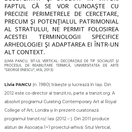
FAPTUL CĂ SE VOR CUNOAŞTE CU
PRECIZIE PERIMETRELE DE CERCETARE,
PRECUM ŞI POTENŢIALUL PATRIMONIAL
AL STRATULUI, NE PERMIT FOLOSIREA
ACESTEI TERMINOLOGII SPECIFICE
ARHEOLOGIEI ŞI ADAPTAREA EI ÎNTR-UN
ALT CONTEXT.
(LIVIA PANCU, SIT-UL VERTICAL: DECORAŢIILE DE TIP SOCIALIST ŞI
PROCESUL DE REABILITARE TERMICĂ, UNIVERSITATEA DE ARTE
“GEORGE ENESCU”, IASI, 2013)
Livia PANCU
(n. 1980) trăiește și lucrează în Iași. Din
2012 este co-director al tranzit.ro, parte a tranzit.org. A
absolvit programul Curating Contemporary Art al Royal
College of Art, Londra și în prezent curatoriază
programul tranzit.ro/ Iasi (2012 – ). Din 2011 produce
alături de Asociația 1+1 proiectul-arhivă: Situl Vertical,