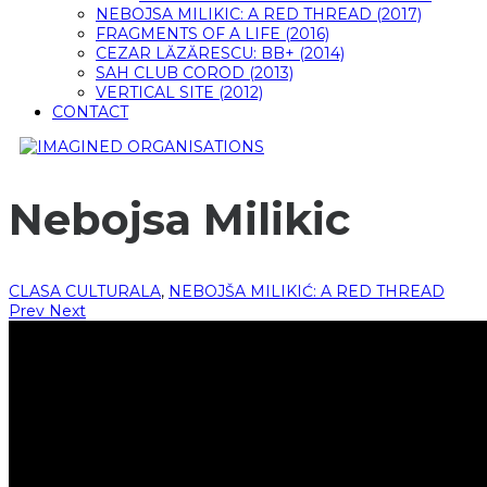
NEBOJSA MILIKIC: A RED THREAD (2017)
FRAGMENTS OF A LIFE (2016)
CEZAR LĂZĂRESCU: BB+ (2014)
SAH CLUB COROD (2013)
VERTICAL SITE (2012)
CONTACT
Nebojsa Milikic
CLASA CULTURALA
,
NEBOJŠA MILIKIĆ: A RED THREAD
Prev
Next