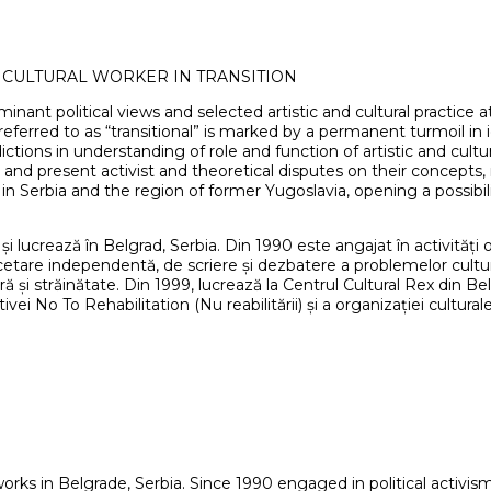
A CULTURAL WORKER IN TRANSITION
ant political views and selected artistic and cultural practice a
referred to as “transitional” is marked by a permanent turmoil in 
ctions in understanding of role and function of artistic and cult
t and present activist and theoretical disputes on their concep
in Serbia and the region of former Yugoslavia, opening a possibili
și lucrează în Belgrad, Serbia. Din 1990 este angajat în activități or
e cercetare independentă, de scriere și dezbatere a problemelor cultu
și străinătate. Din 1999, lucrează la Centrul Cultural Rex din Belgra
tivei No To Rehabilitation (Nu reabilitării) și a organizației cul
rks in Belgrade, Serbia. Since 1990 engaged in political activism, 