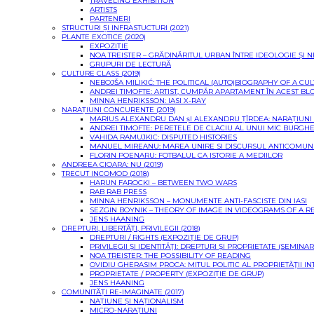
TRAVELING EXHIBITION
ARTISTS
PARTENERI
STRUCTURI ȘI INFRASTUCTURI (2021)
PLANTE EXOTICE (2020)
EXPOZIȚIE
NOA TREISTER – GRĂDINĂRITUL URBAN ÎNTRE IDEOLOGIE ȘI 
GRUPURI DE LECTURĂ
CULTURE CLASS (2019)
NEBOJŠA MILIKIĆ: THE POLITICAL (AUTO)BIOGRAPHY OF A CU
ANDREI TIMOFTE: ARTIST, CUMPĂR APARTAMENT ÎN ACEST BL
MINNA HENRIKSSON: IASI X-RAY
NARAȚIUNI CONCURENTE (2019)
MARIUS ALEXANDRU DAN șI ALEXANDRU ȚÎRDEA: NARAȚIUN
ANDREI TIMOFTE: PERETELE DE CLACIU AL UNUI MIC BURGH
VAHIDA RAMUJKIC: DISPUTED HISTORIES
MANUEL MIREANU: MAREA UNIRE SI DISCURSUL ANTICOMUN
FLORIN POENARU: FOTBALUL CA ISTORIE A MEDIILOR
ANDREEA CIOARA: NU (2019)
TRECUT INCOMOD (2018)
HARUN FAROCKI – BETWEEN TWO WARS
RAB RAB PRESS
MINNA HENRIKSSON – MONUMENTE ANTI-FASCISTE DIN IASI
SEZGIN BOYNIK – THEORY OF IMAGE IN VIDEOGRAMS OF A R
JENS HAANING
DREPTURI, LIBERTĂȚI, PRIVILEGII (2018)
DREPTURI / RIGHTS (EXPOZIŢIE DE GRUP)
PRIVILEGII ŞI IDENTITĂŢI: DREPTURI ŞI PROPRIETATE (SEMINAR
NOA TREISTER: THE POSSIBILITY OF READING
OVIDIU GHERASIM PROCA: MITUL POLITIC AL PROPRIETĂŢII I
PROPRIETATE / PROPERTY (EXPOZIȚIE DE GRUP)
JENS HAANING
COMUNITĂȚI RE-IMAGINATE (2017)
NAȚIUNE ȘI NAȚIONALISM
MICRO-NARAȚIUNI