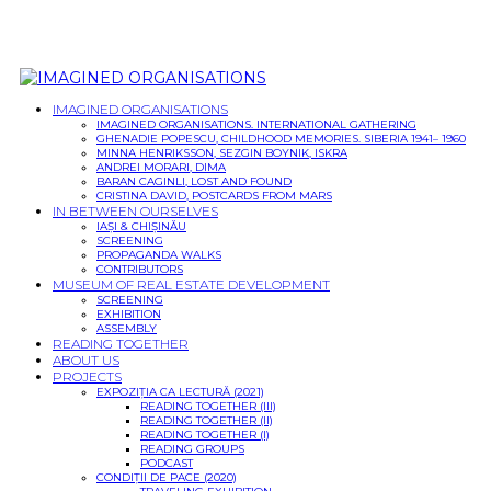
IMAGINED ORGANISATIONS
IMAGINED ORGANISATIONS. INTERNATIONAL GATHERING
GHENADIE POPESCU, CHILDHOOD MEMORIES. SIBERIA 1941– 1960
MINNA HENRIKSSON, SEZGIN BOYNIK, ISKRA
ANDREI MORARI, DIMA
BARAN CAGINLI, LOST AND FOUND
CRISTINA DAVID, POSTCARDS FROM MARS
IN BETWEEN OURSELVES
IAȘI & CHIȘINĂU
SCREENING
PROPAGANDA WALKS
CONTRIBUTORS
MUSEUM OF REAL ESTATE DEVELOPMENT
SCREENING
EXHIBITION
ASSEMBLY
READING TOGETHER
ABOUT US
PROJECTS
EXPOZIȚIA CA LECTURĂ (2021)
READING TOGETHER (III)
READING TOGETHER (II)
READING TOGETHER (I)
READING GROUPS
PODCAST
CONDIȚII DE PACE (2020)