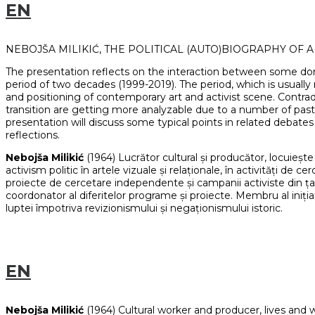
EN
NEBOJŠA MILIKIĆ, THE POLITICAL (AUTO)BIOGRAPHY OF 
The presentation reflects on the interaction between some domin
period of two decades (1999-2019). The period, which is usually 
and positioning of contemporary art and activist scene. Contradi
transition are getting more analyzable due to a number of pas
presentation will discuss some typical points in related debates 
reflections.
Nebojša Milikić
(1964) Lucrător cultural și producător, locuiește 
activism politic în artele vizuale și relaționale, în activități d
proiecte de cercetare independente și campanii activiste din țară 
coordonator al diferitelor programe și proiecte. Membru al iniția
luptei împotriva revizionismului și negaționismului istoric.
EN
Nebojša Milikić
(1964) Cultural worker and producer, lives and wo