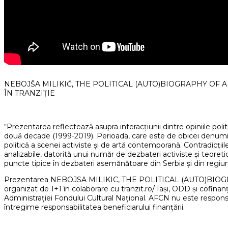
NEBOJŠA MILIKIĆ, THE POLITICAL (AUTO)BIOGRAPHY OF 
ÎN TRANZIȚIE
“Prezentarea reflectează asupra interacțiunii dintre opiniile polit
două decade (1999-2019). Perioada, care este de obicei denumit
politică a scenei activiste și de artă contemporană. Contradicțiile 
analizabile, datorită unui număr de dezbateri activiste și teoret
puncte tipice în dezbateri asemănătoare din Serbia și din regiunea
Prezentarea NEBOJSA MILIKIC, THE POLITICAL (AUTO)BIOG
organizat de 1+1 în colaborare cu tranzit.ro/ Iași, ODD și cofina
Administrației Fondului Cultural Național. AFCN nu este responsab
întregime responsabilitatea beneficiarului finanțării.