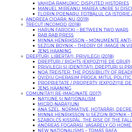
VAHIDA RAMUJKIC: DISPUTED HISTORIES
MANUEL MIREANU: MAREA UNIRE SI DIS
FLORIN POENARU: FOTBALUL CA ISTORIE
ANDREEA CIOARA: NU (2019)
TRECUT INCOMOD (2018)
HARUN FAROCKI – BETWEEN TWO WARS
RAB RAB PRESS
MINNA HENRIKSSON – MONUMENTE ANTI-F
SEZGIN BOYNIK – THEORY OF IMAGE IN 
JENS HAANING
DREPTURI, LIBERTĂȚI, PRIVILEGII (2018)
DREPTURI / RIGHTS (EXPOZIŢIE DE GRUP)
PRIVILEGII ŞI IDENTITĂŢI: DREPTURI ŞI 
NOA TREISTER: THE POSSIBILITY OF READ
OVIDIU GHERASIM PROCA: MITUL POLITIC
PROPRIETATE / PROPERTY (EXPOZIȚIE DE
JENS HAANING
COMUNITĂȚI RE-IMAGINATE (2017)
NAȚIUNE ȘI NAȚIONALISM
MICRO-NARAȚIUNI
ANA SZEL, NORMATIVE, HOTĂRÂRI, DECRE
MINNA HENRIKSSON ȘI SEZGIN BOYNIK –
SZABOLCS KISSPÁL, THE RISE OF THE FA
ANDREAS FOGARASI, VASARELY GO HOME (
NEW NATIONALISMS – TOMÁŠ RAFA