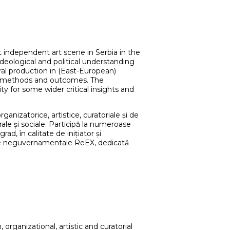
t independent art scene in Serbia in the
ideological and political understanding
ural production in (East-European)
ts, methods and outcomes. The
ty for some wider critical insights and
ganizatorice, artistice, curatoriale și de
rale și sociale. Participă la numeroase
d, în calitate de inițiator și
turale neguvernamentale ReEX, dedicată
organizational, artistic and curatorial