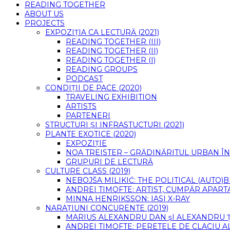
READING TOGETHER
ABOUT US
PROJECTS
EXPOZIȚIA CA LECTURĂ (2021)
READING TOGETHER (III)
READING TOGETHER (II)
READING TOGETHER (I)
READING GROUPS
PODCAST
CONDIȚII DE PACE (2020)
TRAVELING EXHIBITION
ARTISTS
PARTENERI
STRUCTURI ȘI INFRASTUCTURI (2021)
PLANTE EXOTICE (2020)
EXPOZIȚIE
NOA TREISTER – GRĂDINĂRITUL URBAN ÎN
GRUPURI DE LECTURĂ
CULTURE CLASS (2019)
NEBOJŠA MILIKIĆ: THE POLITICAL (AUTO
ANDREI TIMOFTE: ARTIST, CUMPĂR APART
MINNA HENRIKSSON: IASI X-RAY
NARAȚIUNI CONCURENTE (2019)
MARIUS ALEXANDRU DAN șI ALEXANDRU 
ANDREI TIMOFTE: PERETELE DE CLACIU A