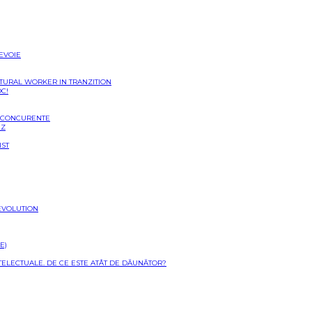
NEVOIE
LTURAL WORKER IN TRANZITION
OC!
I CONCURENTE
EZ
IST
EVOLUTION
E)
NTELECTUALE. DE CE ESTE ATÂT DE DĂUNĂTOR?