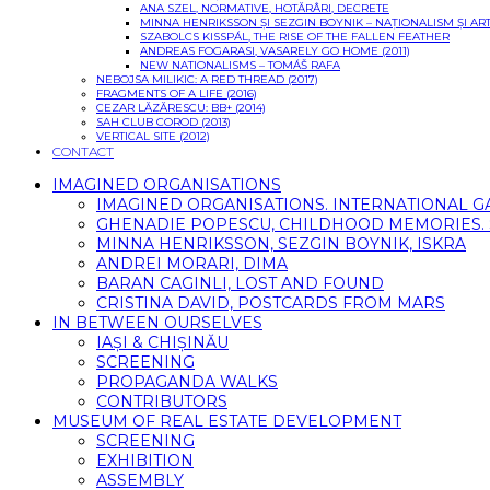
ANA SZEL, NORMATIVE, HOTĂRÂRI, DECRETE
MINNA HENRIKSSON ȘI SEZGIN BOYNIK – NAȚIONALISM ȘI 
SZABOLCS KISSPÁL, THE RISE OF THE FALLEN FEATHER
ANDREAS FOGARASI, VASARELY GO HOME (2011)
NEW NATIONALISMS – TOMÁŠ RAFA
NEBOJSA MILIKIC: A RED THREAD (2017)
FRAGMENTS OF A LIFE (2016)
CEZAR LĂZĂRESCU: BB+ (2014)
SAH CLUB COROD (2013)
VERTICAL SITE (2012)
CONTACT
IMAGINED ORGANISATIONS
IMAGINED ORGANISATIONS. INTERNATIONAL 
GHENADIE POPESCU, CHILDHOOD MEMORIES. SI
MINNA HENRIKSSON, SEZGIN BOYNIK, ISKRA
ANDREI MORARI, DIMA
BARAN CAGINLI, LOST AND FOUND
CRISTINA DAVID, POSTCARDS FROM MARS
IN BETWEEN OURSELVES
IAȘI & CHIȘINĂU
SCREENING
PROPAGANDA WALKS
CONTRIBUTORS
MUSEUM OF REAL ESTATE DEVELOPMENT
SCREENING
EXHIBITION
ASSEMBLY