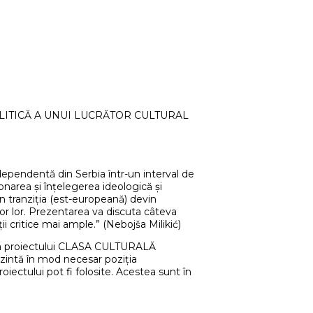
OLITICĂ A UNUI LUCRĂTOR CULTURAL
independentă din Serbia într-un interval de
narea și înțelegerea ideologică și
 în tranziția (est-europeană) devin
lor lor. Prezentarea va discuta câteva
ii critice mai ample.” (Nebojša Milikić)
proiectului CLASA CULTURALĂ
rezintă în mod necesar poziția
iectului pot fi folosite. Acestea sunt în