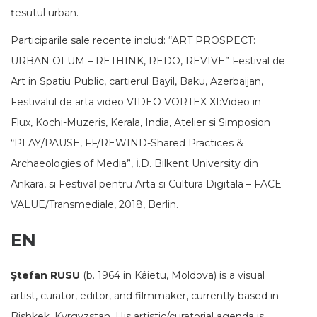
țesutul urban.
Participarile sale recentе includ: “ART PROSPECT:
URBAN OLUM – RETHINK, REDO, REVIVE” Festival de
Art in Spatiu Public, cartierul Bayil, Baku, Azerbaijan,
Festivalul de arta video VIDEO VORTEX XI:Video in
Flux, Kochi-Muzeris, Kerala, India, Atelier si Simposion
“PLAY/PAUSE, FF/REWIND-Shared Practices &
Archaeologies of Media”, İ.D. Bilkent University din
Ankara, si Festival pentru Arta si Cultura Digitala – FACE
VALUE/Transmediale, 2018, Berlin.
EN
Ştefan RUSU
(b. 1964 in Kâietu, Moldova) is a visual
artist, curator, editor, and filmmaker, currently based in
Bishkek, Kyrgyzstan. His artistic/curatorial agenda is