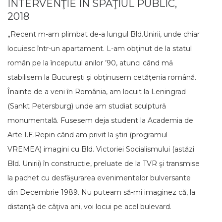
INTERVENŢIE ÎN SPAŢIUL PUBLIC,
2018
„Recent m-am plimbat de-a lungul Bld.Unirii, unde chiar
locuiesc într-un apartament. L-am obţinut de la statul
român pe la începutul anilor ’90, atunci când mă
stabilisem la Bucureşti şi obţinusem cetăţenia română.
Înainte de a veni în România, am locuit la Leningrad
(Sankt Petersburg) unde am studiat sculptură
monumentală. Fusesem deja student la Academia de
Arte I.E.Repin când am privit la ştiri (programul
VREMEA) imagini cu Bld. Victoriei Socialismului (astăzi
Bld. Unirii) în construcție, preluate de la TVR şi transmise
la pachet cu desfăşurarea evenimentelor bulversante
din Decembrie 1989. Nu puteam să-mi imaginez că, la
distanţă de câţiva ani, voi locui pe acel bulevard.