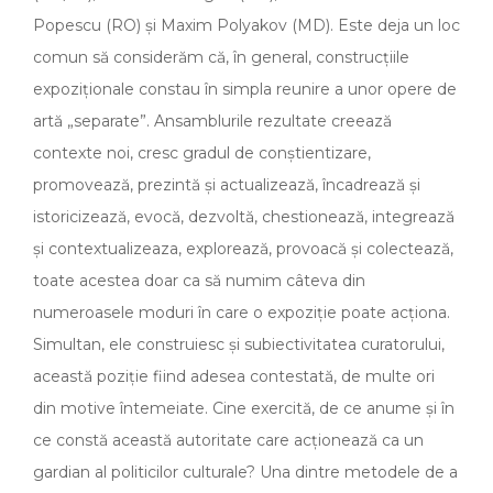
Popescu (RO) și Maxim Polyakov (MD). Este deja un loc
comun să considerăm că, în general, construcțiile
expoziționale constau în simpla reunire a unor opere de
artă „separate”. Ansamblurile rezultate creează
contexte noi, cresc gradul de conștientizare,
promovează, prezintă și actualizează, încadrează și
istoricizează, evocă, dezvoltă, chestionează, integrează
și contextualizeaza, explorează, provoacă și colectează,
toate acestea doar ca să numim câteva din
numeroasele moduri în care o expoziție poate acționa.
Simultan, ele construiesc și subiectivitatea curatorului,
această poziție fiind adesea contestată, de multe ori
din motive întemeiate. Cine exercită, de ce anume și în
ce constă această autoritate care acționează ca un
gardian al politicilor culturale? Una dintre metodele de a