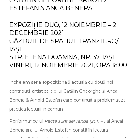
CĂTĂLIN GHEORGHE, ARNOLD
ESTEFAN & ANCA BENERA
EXPOZIȚIE DUO, 12 NOIEMBRIE – 2
DECEMBRIE 2021
GĂZDUIT DE SPAȚIUL TRANZIT.RO/
IAȘI
STR. ELENA DOAMNA, NR. 37, IAȘI
VINERI, 12 NOIEMBRIE 2021, ORA 18:00
Încheiem seria expozițională actuală cu două noi
contribuții artistice ale lui Cătălin Gheorghe și Anca
Benera & Arnold Estefan care continuă a problematiza
practica lecturii în comun.
Performance-ul
Pacta sunt servanda (2011 – )
al Ancăi
Benera și a lui Arnold Estefan constă în lectura