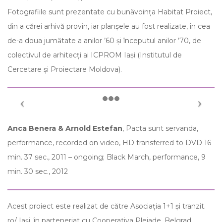
Fotografiile sunt prezentate cu bunăvoința Habitat Proiect,
din a cărei arhivă provin, iar planșele au fost realizate, în cea
de-a doua jumătate a anilor ’60 și începutul anilor ’70, de
colectivul de arhitecți ai ICPROM Iași (Institutul de
Cercetare și Proiectare Moldova).
Anca Benera & Arnold Estefan
, Pacta sunt servanda,
performance, recorded on video, HD transferred to DVD 16
min. 37 sec., 2011 – ongoing; Black March, performance, 9
min. 30 sec., 2012
Acest proiect este realizat de către Asociația 1+1 și tranzit.
ro/ Iași, în parteneriat cu Cooperativa Pleiade, Belgrad.