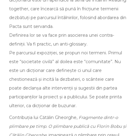
together, care încearcă să pună în fricțiune termenii
dezbătuți pe parcursul întâlnirilor, folosind abordarea din
Pacta sunt servanda.
Definirea lor se va face prin asocierea unei contra-
definiții. Va fi practic, un anti-glossary.
Pe parcursul expoziției, se propun noi termeni. Primul
este “societate civilă” al doilea este “comunitate”. Nu
este un dicționar care definește ci unul care
chestionează și incită la dezbateri, o scânteie care
poate declanșa alte intervenții și sugestii din partea
participanților la proiect și a publicului. Se poate printa
ulterior, ca dicționar de buzunar.
Contribuția lui Cătălin Gheorghe,
Fragmente dintr-o
plimbare pe timp. O plimbare publică cu Florin Bobu și
Cătălin Gheorghe
, imaginează o plimbare prin orașul