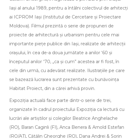
Iași al anului 1989, pentru a întâlni colectivul de arhitecți
ai ICPROM Iași (Institutul de Cercetare și Proiectare
Moldova). Filmul prezintă o serie de propuneri de
proiecte de arhitectură și urbanism pentru cele mai
importante piețe publice din Iași, realizate de arhitecții
orașului, în cea de-a doua jumătate a anilor ‘60 și
începutul anilor ‘70, „ca și cum” acestea ar fi fost, în
cele din urmă, cu adevărat realizate. Ilustrațiile pe care
se bazează lucrarea sunt prezentate cu bunăvoința
Habitat Proiect, din a cărei arhivă provin.
Expoziția actuală face parte dintr-o serie de trei,
organizate în cadrul proiectului Expoziția ca lectură cu
lucrări ale artiștilor și colegilor Beatrice Anghelache
(RO), Baran Caginli (FI), Anca Benera & Arnold Estefan
(RO/AT), Cătălin Gheorghe (RO), Dana Andrei & Sorin