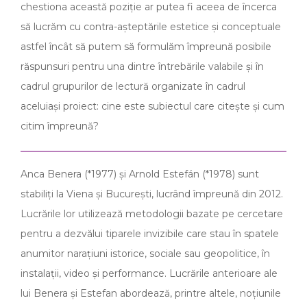
chestiona această poziție ar putea fi aceea de încerca
să lucrăm cu contra-așteptările estetice și conceptuale
astfel încât să putem să formulăm împreună posibile
răspunsuri pentru una dintre întrebările valabile și în
cadrul grupurilor de lectură organizate în cadrul
aceluiași proiect: cine este subiectul care citește și cum
citim împreună?
Anca Benera (*1977) și Arnold Estefán (*1978) sunt
stabiliți la Viena și București, lucrând împreună din 2012.
Lucrările lor utilizează metodologii bazate pe cercetare
pentru a dezvălui tiparele invizibile care stau în spatele
anumitor narațiuni istorice, sociale sau geopolitice, în
instalații, video și performance. Lucrările anterioare ale
lui Benera și Estefan abordează, printre altele, noțiunile