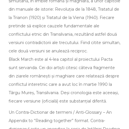
simultană, în limbile română și maghiară, a unor capitole
din manuale de istorie: Revoluția de la 1848, Tratatul de
la Trianon (1920) și Tratatul de la Viena (1940). Fiecare
pretinde să explice cauzele fundamentale ale
conflictului etnic din Transilvania, rezultând astfel două
versiuni contradictorii ale trecutului. Fiind citite simultan,
cele două versiuni se anulează reciproc.
Black March este al 4-lea capitol al proiectului Pacta
sunt servanda. Cei doi artiști citesc câteva fragmente
din ziarele românești și maghiare care relatează despre
conflictul interetnic care a avut loc în martie 1990 la
Târgu Mureș, Transilvania. Deși cronologia este aceeași,
fiecare versiune (oficială) este substanțial diferită.
Un Contra-Dictionar de termeni / Anti-Glossary – An
Appendix to “Reading together” format. Contra-
dicționarul este un apendice la seria de întâlniri Reading