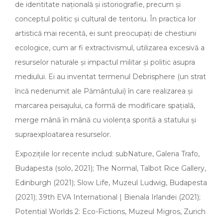
de identitate națională și istoriografie, precum și
conceptul politic și cultural de teritoriu. În practica lor
artistică mai recentă, ei sunt preocupați de chestiuni
ecologice, cum ar fi extractivismul, utilizarea excesivă a
resurselor naturale și impactul militar și politic asupra
mediului. Ei au inventat termenul Debrisphere (un strat
încă nedenumit ale Pământului) în care realizarea și
marcarea peisajului, ca formă de modificare spațială,
merge mână în mână cu violența sporită a statului și
supraexploatarea resurselor.
Expozițiile lor recente includ: subNature, Galeria Trafo,
Budapesta (solo, 2021); The Normal, Talbot Rice Gallery,
Edinburgh (2021); Slow Life, Muzeul Ludwig, Budapesta
(2021); 39th EVA International | Bienala Irlandei (2021);
Potential Worlds 2: Eco-Fictions, Muzeul Migros, Zurich