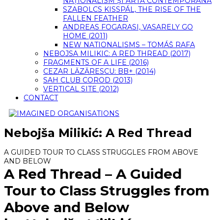
NAȚIONALISM ȘI ARTĂ CONTEMPORANĂ
SZABOLCS KISSPÁL, THE RISE OF THE
FALLEN FEATHER
ANDREAS FOGARASI, VASARELY GO
HOME (2011)
NEW NATIONALISMS – TOMÁŠ RAFA
NEBOJSA MILIKIC: A RED THREAD (2017)
FRAGMENTS OF A LIFE (2016)
CEZAR LĂZĂRESCU: BB+ (2014)
SAH CLUB COROD (2013)
VERTICAL SITE (2012)
CONTACT
Nebojša Milikić: A Red Thread
A GUIDED TOUR TO CLASS STRUGGLES FROM ABOVE
AND BELOW
A Red Thread – A Guided
Tour to Class Struggles from
Above and Below