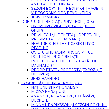
ANTI-FASCISTE DIN IASI
SEZGIN BOYNIK – THEORY OF IMAGE IN
VIDEOGRAMS OF A REVOLUTION
JENS HAANING
DREPTURI, LIBERTĂȚI, PRIVILEGII (2018)
DREPTURI / RIGHTS (EXPOZIŢIE DE
GRUP)
PRIVILEGII ŞI IDENTITĂŢI: DREPTURI ŞI
PROPRIETATE (SEMINARE)
NOA TREISTER: THE POSSIBILITY OF
READING
OVIDIU GHERASIM PROCA: MITUL
POLITIC AL PROPRIETĂŢII
INTELECTUALE. DE CE ESTE ATÂT DE
DĂUNĂTOR?
PROPRIETATE / PROPERTY (EXPOZIȚIE
DE GRUP)
JENS HAANING
COMUNITĂȚI RE-IMAGINATE (2017)
NAȚIUNE ȘI NAȚIONALISM
MICRO-NARAȚIUNI
ANA SZEL, NORMATIVE, HOTĂRÂRI,
DECRETE
MINNA HENRIKSSON ȘI SEZGIN BOYNIK –