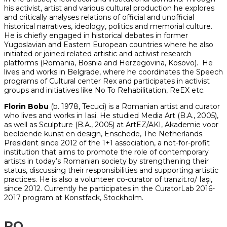
his activist, artist and various cultural production he explores
and critically analyses relations of official and unofficial
historical narratives, ideology, politics and memorial culture.
He is chiefly engaged in historical debates in former
Yugoslavian and Eastern European countries where he also
initiated or joined related artistic and activist research
platforms (Romania, Bosnia and Herzegovina, Kosovo). He
lives and works in Belgrade, where he coordinates the Speech
programs of Cultural center Rex and participates in activist
groups and initiatives like No To Rehabilitation, ReEX etc.
Florin Bobu
(b. 1978, Tecuci) is a Romanian artist and curator
who lives and works in Iași. He studied Media Art (B.A., 2005),
as well as Sculpture (B.A., 2005) at ArtEZ/AKI, Akademie voor
beeldende kunst en design, Enschede, The Netherlands.
President since 2012 of the 1+1 association, a not-for-profit
institution that aims to promote the role of contemporary
artists in today’s Romanian society by strengthening their
status, discussing their responsibilities and supporting artistic
practices. He is also a volunteer co-curator of tranzit.ro/ Iași,
since 2012. Currently he participates in the CuratorLab 2016-
2017 program at Konstfack, Stockholm.
RO