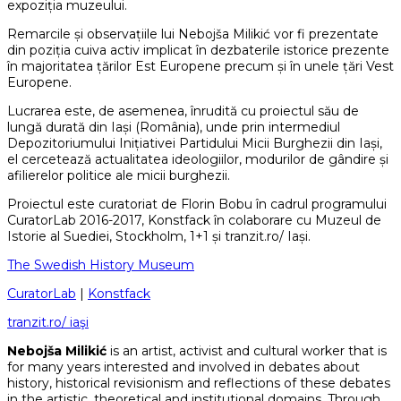
expoziția muzeului.
Remarcile și observațiile lui Nebojša Milikić vor fi prezentate
din poziția cuiva activ implicat în dezbaterile istorice prezente
în majoritatea țărilor Est Europene precum și în unele țări Vest
Europene.
Lucrarea este, de asemenea, înrudită cu proiectul său de
lungă durată din Iași (România), unde prin intermediul
Depozitoriumului Inițiativei Partidului Micii Burghezii din Iași,
el cercetează actualitatea ideologiilor, modurilor de gândire și
afilierelor politice ale micii burghezii.
Proiectul este curatoriat de Florin Bobu în cadrul programului
CuratorLab 2016-2017, Konstfack în colaborare cu Muzeul de
Istorie al Suediei, Stockholm, 1+1 și tranzit.ro/ Iași.
The Swedish History Museum
CuratorLab
|
Konstfack
tranzit.ro/ iaşi
Nebojša Milikić
is an artist, activist and cultural worker that is
for many years interested and involved in debates about
history, historical revisionism and reflections of these debates
in the artistic, theoretical and institutional domains. Through