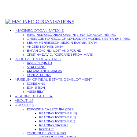
IMAGINED ORGANISATIONS
IMAGINED ORGANISATIONS. INTERNATIONAL GATHERING
GHENADIE POPESCU, CHILDHOOD MEMORIES. SIBERIA 1941– 1960
MINNA HENRIKSSON, SEZGIN BOYNIK, ISKRA
ANDREI MORARI, DIMA
BARAN CAGINLI, LOST AND FOUND
CRISTINA DAVID, POSTCARDS FROM MARS
IN BETWEEN OURSELVES
IAȘI & CHIȘINĂU
SCREENING
PROPAGANDA WALKS
CONTRIBUTORS
MUSEUM OF REAL ESTATE DEVELOPMENT
SCREENING
EXHIBITION
ASSEMBLY
READING TOGETHER
ABOUT US
PROJECTS
EXPOZIȚIA CA LECTURĂ (2021)
READING TOGETHER (III)
READING TOGETHER (II)
READING TOGETHER (I)
READING GROUPS
PODCAST
CONDIȚII DE PACE (2020)