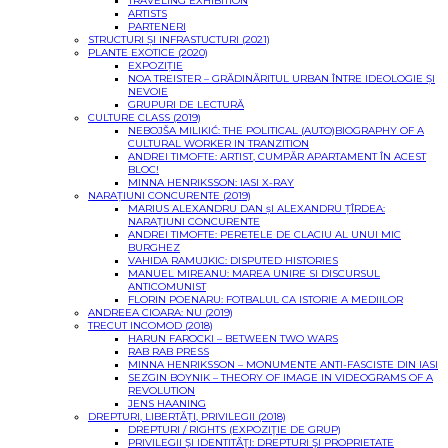
TRAVELING EXHIBITION
ARTISTS
PARTENERI
STRUCTURI ȘI INFRASTUCTURI (2021)
PLANTE EXOTICE (2020)
EXPOZIȚIE
NOA TREISTER – GRĂDINĂRITUL URBAN ÎNTRE IDEOLOGIE ȘI
NEVOIE
GRUPURI DE LECTURĂ
CULTURE CLASS (2019)
NEBOJŠA MILIKIĆ: THE POLITICAL (AUTO)BIOGRAPHY OF A
CULTURAL WORKER IN TRANZITION
ANDREI TIMOFTE: ARTIST, CUMPĂR APARTAMENT ÎN ACEST
BLOC!
MINNA HENRIKSSON: IASI X-RAY
NARAȚIUNI CONCURENTE (2019)
MARIUS ALEXANDRU DAN șI ALEXANDRU ȚÎRDEA:
NARAȚIUNI CONCURENTE
ANDREI TIMOFTE: PERETELE DE CLACIU AL UNUI MIC
BURGHEZ
VAHIDA RAMUJKIC: DISPUTED HISTORIES
MANUEL MIREANU: MAREA UNIRE SI DISCURSUL
ANTICOMUNIST
FLORIN POENARU: FOTBALUL CA ISTORIE A MEDIILOR
ANDREEA CIOARA: NU (2019)
TRECUT INCOMOD (2018)
HARUN FAROCKI – BETWEEN TWO WARS
RAB RAB PRESS
MINNA HENRIKSSON – MONUMENTE ANTI-FASCISTE DIN IASI
SEZGIN BOYNIK – THEORY OF IMAGE IN VIDEOGRAMS OF A
REVOLUTION
JENS HAANING
DREPTURI, LIBERTĂȚI, PRIVILEGII (2018)
DREPTURI / RIGHTS (EXPOZIŢIE DE GRUP)
PRIVILEGII ŞI IDENTITĂŢI: DREPTURI ŞI PROPRIETATE