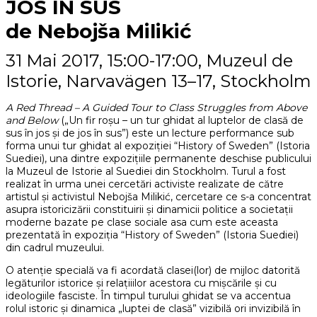
JOS ÎN SUS
de Nebojša Milikić
31 Mai 2017, 15:00-17:00, Muzeul de
Istorie, Narvavägen 13–17, Stockholm
A Red Thread – A Guided Tour to Class Struggles from Above
and Below
(„Un fir roșu – un tur ghidat al luptelor de clasă de
sus în jos și de jos în sus”) este un lecture performance sub
forma unui tur ghidat al expoziției “History of Sweden” (Istoria
Suediei), una dintre expozițiile permanente deschise publicului
la Muzeul de Istorie al Suediei din Stockholm. Turul a fost
realizat în urma unei cercetări activiste realizate de către
artistul și activistul Nebojša Milikić, cercetare ce s-a concentrat
asupra istoricizării constituirii și dinamicii politice a societații
moderne bazate pe clase sociale asa cum este aceasta
prezentată în expoziția “History of Sweden” (Istoria Suediei)
din cadrul muzeului.
O atenție specială va fi acordată clasei(lor) de mijloc datorită
legăturilor istorice și relațiiilor acestora cu mișcările și cu
ideologiile fasciste. În timpul turului ghidat se va accentua
rolul istoric și dinamica „luptei de clasă” vizibilă ori invizibilă în