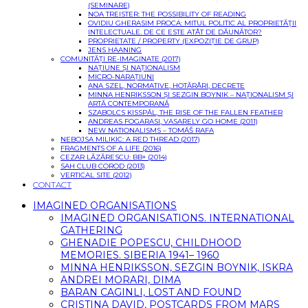
(SEMINARE)
NOA TREISTER: THE POSSIBILITY OF READING
OVIDIU GHERASIM PROCA: MITUL POLITIC AL PROPRIETĂŢII
INTELECTUALE. DE CE ESTE ATÂT DE DĂUNĂTOR?
PROPRIETATE / PROPERTY (EXPOZIȚIE DE GRUP)
JENS HAANING
COMUNITĂȚI RE-IMAGINATE (2017)
NAȚIUNE ȘI NAȚIONALISM
MICRO-NARAȚIUNI
ANA SZEL, NORMATIVE, HOTĂRÂRI, DECRETE
MINNA HENRIKSSON ȘI SEZGIN BOYNIK – NAȚIONALISM ȘI
ARTĂ CONTEMPORANĂ
SZABOLCS KISSPÁL, THE RISE OF THE FALLEN FEATHER
ANDREAS FOGARASI, VASARELY GO HOME (2011)
NEW NATIONALISMS – TOMÁŠ RAFA
NEBOJSA MILIKIC: A RED THREAD (2017)
FRAGMENTS OF A LIFE (2016)
CEZAR LĂZĂRESCU: BB+ (2014)
SAH CLUB COROD (2013)
VERTICAL SITE (2012)
CONTACT
IMAGINED ORGANISATIONS
IMAGINED ORGANISATIONS. INTERNATIONAL
GATHERING
GHENADIE POPESCU, CHILDHOOD
MEMORIES. SIBERIA 1941– 1960
MINNA HENRIKSSON, SEZGIN BOYNIK, ISKRA
ANDREI MORARI, DIMA
BARAN CAGINLI, LOST AND FOUND
CRISTINA DAVID, POSTCARDS FROM MARS