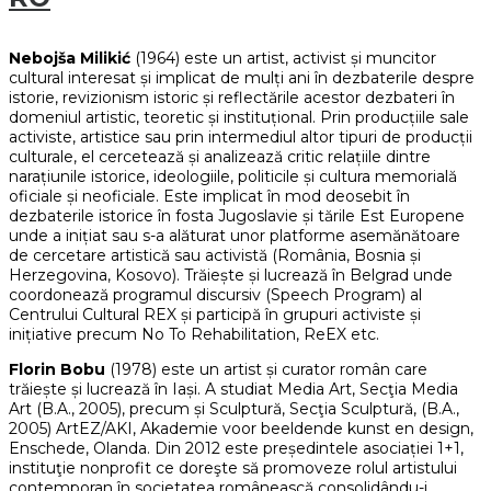
Nebojša Milikić
(1964) este un artist, activist și muncitor
cultural interesat și implicat de mulți ani în dezbaterile despre
istorie, revizionism istoric și reflectările acestor dezbateri în
domeniul artistic, teoretic și instituțional. Prin producțiile sale
activiste, artistice sau prin intermediul altor tipuri de producții
culturale, el cercetează și analizează critic relațiile dintre
narațiunile istorice, ideologiile, politicile și cultura memorială
oficiale și neoficiale. Este implicat în mod deosebit în
dezbaterile istorice în fosta Jugoslavie și tările Est Europene
unde a inițiat sau s-a alăturat unor platforme asemănătoare
de cercetare artistică sau activistă (România, Bosnia și
Herzegovina, Kosovo). Trăiește și lucrează în Belgrad unde
coordonează programul discursiv (Speech Program) al
Centrului Cultural REX și participă în grupuri activiste și
inițiative precum No To Rehabilitation, ReEX etc.
Florin Bobu
(1978) este un artist și curator român care
trăiește și lucrează în Iași. A studiat Media Art, Secţia Media
Art (B.A., 2005), precum și Sculptură, Secţia Sculptură, (B.A.,
2005) ArtEZ/AKI, Akademie voor beeldende kunst en design,
Enschede, Olanda. Din 2012 este președintele asociației 1+1,
instituţie nonprofit ce doreşte să promoveze rolul artistului
contemporan în societatea românească consolidându-i