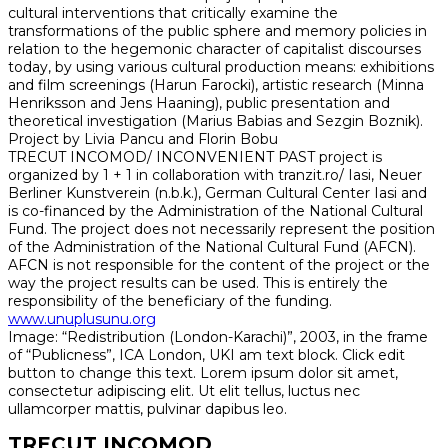
cultural interventions that critically examine the
transformations of the public sphere and memory policies in
relation to the hegemonic character of capitalist discourses
today, by using various cultural production means: exhibitions
and film screenings (Harun Farocki), artistic research (Minna
Henriksson and Jens Haaning), public presentation and
theoretical investigation (Marius Babias and Sezgin Boznik).
Project by Livia Pancu and Florin Bobu
TRECUT INCOMOD/ INCONVENIENT PAST project is
organized by 1 + 1 in collaboration with tranzit.ro/ Iasi, Neuer
Berliner Kunstverein (n.b.k.), German Cultural Center Iasi and
is co-financed by the Administration of the National Cultural
Fund. The project does not necessarily represent the position
of the Administration of the National Cultural Fund (AFCN).
AFCN is not responsible for the content of the project or the
way the project results can be used. This is entirely the
responsibility of the beneficiary of the funding.
www.unuplusunu.org
Image: “Redistribution (London-Karachi)”, 2003, in the frame
of “Publicness”, ICA London, UKI am text block. Click edit
button to change this text. Lorem ipsum dolor sit amet,
consectetur adipiscing elit. Ut elit tellus, luctus nec
ullamcorper mattis, pulvinar dapibus leo.
TRECUT INCOMOD