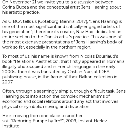
On November 21 we invite you to a discussion between
Corina Bucea and the conceptual artist Jens Haaning about
his artistic practice.
As GIBCA tells us (Goteborg Biennial 2017), “Jens Haaning is
one of the most significant and critically-engaged artists of
his generation”; therefore its curator, Nav Haq, dedicated an
entire section to the Danish artist’s practice. This was one of
the most extensive presentations of Jens Haaning’s body of
work so far, especially in the northern region.
To most of us, his name is known from Nicolas Bourriaud’s
book “Relational Aesthetics”, that firstly appeared in Romania
illegally photocopied and in French language, in the early
2000s. Then it was translated by Cristian Nae, at IDEA
publishing house, in the frame of their Balkon collection in
2007.
Often, through a seemingly simple, though difficult task, Jens
Haaning puts into action the complex mechanisms of
economic and social relations around any act that involves
physical or symbolic moving and dislocation.
He is moving from one place to another
soil: “Reducing Europe by 1m²”, 2009, Instant Herlev
Institute;