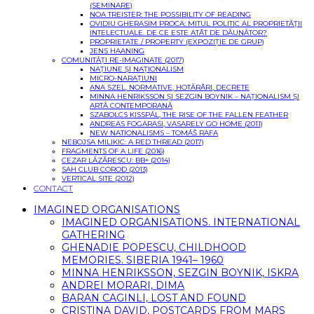
(SEMINARE)
NOA TREISTER: THE POSSIBILITY OF READING
OVIDIU GHERASIM PROCA: MITUL POLITIC AL PROPRIETĂŢII
INTELECTUALE. DE CE ESTE ATÂT DE DĂUNĂTOR?
PROPRIETATE / PROPERTY (EXPOZIȚIE DE GRUP)
JENS HAANING
COMUNITĂȚI RE-IMAGINATE (2017)
NAȚIUNE ȘI NAȚIONALISM
MICRO-NARAȚIUNI
ANA SZEL, NORMATIVE, HOTĂRÂRI, DECRETE
MINNA HENRIKSSON ȘI SEZGIN BOYNIK – NAȚIONALISM ȘI
ARTĂ CONTEMPORANĂ
SZABOLCS KISSPÁL, THE RISE OF THE FALLEN FEATHER
ANDREAS FOGARASI, VASARELY GO HOME (2011)
NEW NATIONALISMS – TOMÁŠ RAFA
NEBOJSA MILIKIC: A RED THREAD (2017)
FRAGMENTS OF A LIFE (2016)
CEZAR LĂZĂRESCU: BB+ (2014)
SAH CLUB COROD (2013)
VERTICAL SITE (2012)
CONTACT
IMAGINED ORGANISATIONS
IMAGINED ORGANISATIONS. INTERNATIONAL
GATHERING
GHENADIE POPESCU, CHILDHOOD
MEMORIES. SIBERIA 1941– 1960
MINNA HENRIKSSON, SEZGIN BOYNIK, ISKRA
ANDREI MORARI, DIMA
BARAN CAGINLI, LOST AND FOUND
CRISTINA DAVID, POSTCARDS FROM MARS