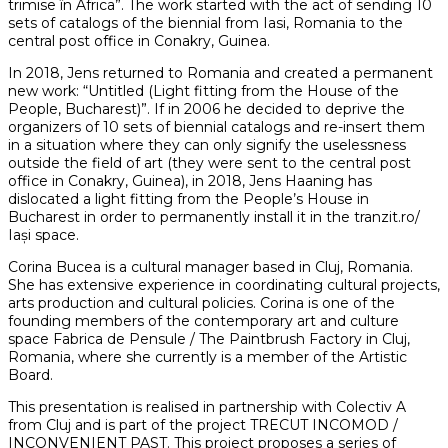
trimise în Africa”. The work started with the act of sending 10
sets of catalogs of the biennial from Iasi, Romania to the
central post office in Conakry, Guinea.
In 2018, Jens returned to Romania and created a permanent
new work: “Untitled (Light fitting from the House of the
People, Bucharest)”. If in 2006 he decided to deprive the
organizers of 10 sets of biennial catalogs and re-insert them
in a situation where they can only signify the uselessness
outside the field of art (they were sent to the central post
office in Conakry, Guinea), in 2018, Jens Haaning has
dislocated a light fitting from the People’s House in
Bucharest in order to permanently install it in the tranzit.ro/
Iași space.
Corina Bucea is a cultural manager based in Cluj, Romania.
She has extensive experience in coordinating cultural projects,
arts production and cultural policies. Corina is one of the
founding members of the contemporary art and culture
space Fabrica de Pensule / The Paintbrush Factory in Cluj,
Romania, where she currently is a member of the Artistic
Board.
This presentation is realised in partnership with Colectiv A
from Cluj and is part of the project TRECUT INCOMOD /
INCONVENIENT PAST. This project proposes a series of