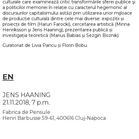
culturale care examinează critic transformările sferei publice şi
a politicilor memoriei în relație cu caracterul hegemonic al
discursurilor capitalismului astăzi prin utilizarea unor mijloace
de producție culturală dintre cele mai diverse: expoziții și
proiecții de film (Harun Farocki), cercetarea artistică (Minna
Henriksson şi Jens Haaning), prezentarea publică și
investigația teoretică (Marius Babias şi Sezgin Boznik).
Curatoriat de Livia Pancu și Florin Bobu.
EN
JENS HAANING
21.11.2018, 7 p.m.
Fabrica de Pensule
Henri Barbusse 59-61, 400616 Cluj-Napoca