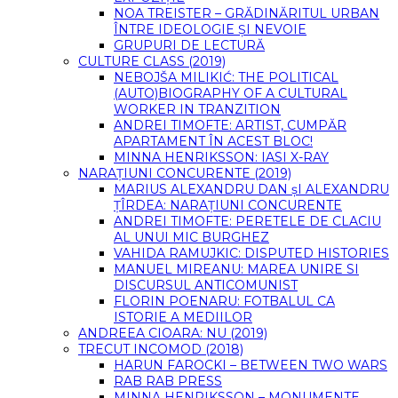
NOA TREISTER – GRĂDINĂRITUL URBAN
ÎNTRE IDEOLOGIE ȘI NEVOIE
GRUPURI DE LECTURĂ
CULTURE CLASS (2019)
NEBOJŠA MILIKIĆ: THE POLITICAL
(AUTO)BIOGRAPHY OF A CULTURAL
WORKER IN TRANZITION
ANDREI TIMOFTE: ARTIST, CUMPĂR
APARTAMENT ÎN ACEST BLOC!
MINNA HENRIKSSON: IASI X-RAY
NARAȚIUNI CONCURENTE (2019)
MARIUS ALEXANDRU DAN șI ALEXANDRU
ȚÎRDEA: NARAȚIUNI CONCURENTE
ANDREI TIMOFTE: PERETELE DE CLACIU
AL UNUI MIC BURGHEZ
VAHIDA RAMUJKIC: DISPUTED HISTORIES
MANUEL MIREANU: MAREA UNIRE SI
DISCURSUL ANTICOMUNIST
FLORIN POENARU: FOTBALUL CA
ISTORIE A MEDIILOR
ANDREEA CIOARA: NU (2019)
TRECUT INCOMOD (2018)
HARUN FAROCKI – BETWEEN TWO WARS
RAB RAB PRESS
MINNA HENRIKSSON – MONUMENTE