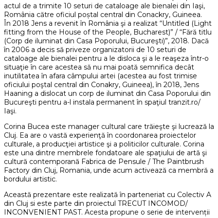
actul de a trimite 10 seturi de cataloage ale bienalei din Iaşi,
România către oficiul poștal central din Conackry, Guineea.
În 2018 Jens a revenit în România şi a realizat “Untitled (Light
fitting from the House of the People, Bucharest)” / “Fără titlu
(Corp de iluminat din Casa Poporului, Bucureşti)”, 2018. Dacă
în 2006 a decis să priveze organizatorii de 10 seturi de
cataloage ale bienalei pentru a le disloca şi a le reaşeza într-o
situaţie în care acestea să nu mai poată semnifica decât
inutilitatea în afara câmpului artei (acestea au fost trimise
oficiului poştal central din Conakry, Guineea), în 2018, Jens
Haaning a dislocat un corp de iluminat din Casa Poporului din
Bucureşti pentru a-l instala permanent în spaţiul tranzit.ro/
Iaşi.
Corina Bucea este manager cultural care trăieşte şi lucrează la
Cluj. Ea are o vastă experienţă în coordonarea proiectelor
culturale, a producţiei artistice şi a politicilor culturale. Corina
este una dintre membrele fondatoare ale spaţiului de artă şi
cultură contemporană Fabrica de Pensule / The Paintbrush
Factory din Cluj, Romania, unde acum activează ca membră a
bordului artistic.
Această prezentare este realizată în parteneriat cu Colectiv A
din Cluj si este parte din proiectul TRECUT INCOMOD/
INCONVENIENT PAST. Acesta propune o serie de intervenții