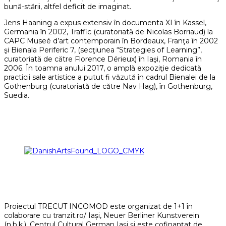
bună-stării, altfel deficit de imaginat.
Jens Haaning a expus extensiv în documenta XI în Kassel,
Germania în 2002, Traffic (curatoriată de Nicolas Borriaud) la
CAPC Museé d’art contemporain în Bordeaux, Franţa în 2002
şi Bienala Periferic 7, (secţiunea “Strategies of Learning”,
curatoriată de către Florence Dérieux) în Iaşi, Romania în
2006. În toamna anului 2017, o amplă expoziţie dedicată
practicii sale artistice a putut fi văzută în cadrul Bienalei de la
Gothenburg (curatoriată de către Nav Hag), în Gothenburg,
Suedia.
Proiectul TRECUT INCOMOD este organizat de 1+1 în
colaborare cu tranzit.ro/ Iași, Neuer Berliner Kunstverein
(n.b.k.), Centrul Cultural German Iași și este cofinanțat de