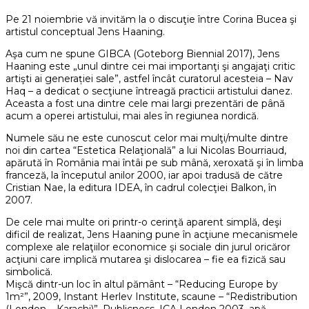
Pe 21 noiembrie vă invităm la o discuţie între Corina Bucea şi
artistul conceptual Jens Haaning.
Aşa cum ne spune GIBCA (Goteborg Biennial 2017), Jens
Haaning este „unul dintre cei mai importanţi şi angajaţi critic
artişti ai generației sale”, astfel încât curatorul acesteia – Nav
Haq – a dedicat o secţiune întreagă practicii artistului danez.
Aceasta a fost una dintre cele mai largi prezentări de până
acum a operei artistului, mai ales în regiunea nordică.
Numele său ne este cunoscut celor mai mulţi/multe dintre
noi din cartea “Estetica Relaţională” a lui Nicolas Bourriaud,
apărută în România mai întâi pe sub mână, xeroxată şi în limba
franceză, la începutul anilor 2000, iar apoi tradusă de către
Cristian Nae, la editura IDEA, în cadrul colecţiei Balkon, în
2007.
De cele mai multe ori printr-o cerinţă aparent simplă, deşi
dificil de realizat, Jens Haaning pune în acţiune mecanismele
complexe ale relaţiilor economice şi sociale din jurul oricăror
acţiuni care implică mutarea şi dislocarea – fie ea fizică sau
simbolică.
Mişcă dintr-un loc în altul pământ – “Reducing Europe by
1m²”, 2009, Instant Herlev Institute, scaune – “Redistribution