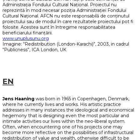
Administrația Fondului Cultural Național. Proiectul nu
reprezintă în mod necesar poziția Administrației Fondului
Cultural Național. AFCN nu este responsabilă de conținutul
proiectului sau de modul în care rezultatele proiectului pot fi
folosite. Acestea sunt în întregime responsabilitatea
beneficiarului finanțării.
www.unuplusunu.org
Imagine: “Redistribution (London-Karachi)”, 2003, in cadrul
“Publicness”, ICA London, UK
EN
Jens Haaning
was born in 1965 in Copenhagen, Denmark,
where he currently lives and works. His artistic practice
addresses in many instances the ideological and economical
hegemony that is designing even the most particular and
intimate activities our lives within the neo-liberal system.
Often, when encountering one of his projects one may
become more reflective on the possibilities of infrastructural
redistribution of value and wealth, otherwise difficult to be