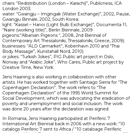
chairs: “Redistribution (London – Karachi)”, Publicness, ICA
London 2003;
water: “Gwangju – Imgingak (Water Exchange)”, 2002, Pause,
Gwangju Binnale, 2002, South Korea;
light: “Kassel – Hanoi (Light Bulb Exchange)”, Documenta 11,
“Naïre (working title)”, Berlin Biennale, 2009
pigeons:”Albanian Pigeons “, 2008, 2nd Biennial of
Contemporary Art Thessaloniki, Thessaloniki, Greece, 2009);
businesses: “ALD Carmarket”, Kobenhavn 2010 and “Thai
Body Massage”, Kunstahall Nord, 2010)
or jokes: “Turkish Jokes”, PIG Public art project in Oslo,
Norway and “Arabic Joke”, Who Cares, Public art project by
Creative Time, New York.
Jens Haaning is also working in collaboration with other
artists. He has worked together with Santiago Sierra for “The
Copenhagen Declaration”. The work refers to “The
Copenhagen Declaration” of the 1995 World Summit for
Social Development, which was advocating the eradication of
poverty and unemployment and social inclusion. The work
was done 20 years after the declaration was signed.
In Romania, Jens Haaning participated at Periferic 7
International Art Biennial back in 2006 with a new work: “10
catalogs Periferic 7 sent to Africa / “10 cataloage Periferic