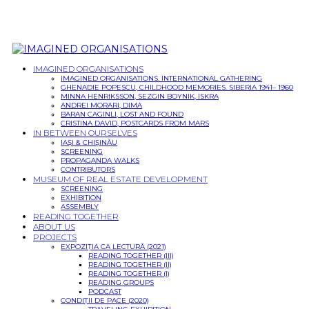
IMAGINED ORGANISATIONS
IMAGINED ORGANISATIONS. INTERNATIONAL GATHERING
GHENADIE POPESCU, CHILDHOOD MEMORIES. SIBERIA 1941– 1960
MINNA HENRIKSSON, SEZGIN BOYNIK, ISKRA
ANDREI MORARI, DIMA
BARAN CAGINLI, LOST AND FOUND
CRISTINA DAVID, POSTCARDS FROM MARS
IN BETWEEN OURSELVES
IAȘI & CHIȘINĂU
SCREENING
PROPAGANDA WALKS
CONTRIBUTORS
MUSEUM OF REAL ESTATE DEVELOPMENT
SCREENING
EXHIBITION
ASSEMBLY
READING TOGETHER
ABOUT US
PROJECTS
EXPOZIȚIA CA LECTURĂ (2021)
READING TOGETHER (III)
READING TOGETHER (II)
READING TOGETHER (I)
READING GROUPS
PODCAST
CONDIȚII DE PACE (2020)