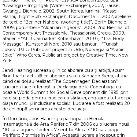
(London – Karachi)”, Publicness, ICA London 2003, apă –
“Gwangju – Imgingak (Water Exchange”), 2002, Pause,
Gwangju Biennale, 2002, South Korea, lumină -“Kassel –
Hanoi, (Light Bulb Exchange)”, Documenta 11, 2002, ateliere
de textile “Berliner Naherei (working title)”, Berlin Biennale,
2009, porumbei – “Albanian Pigeons”, 2008, 2nd Biennial of
Contemporary Art Thessaloniki, Thessaloniki, Grecia, 2009,
afaceri – “ALD Carmarket Kobenhavn”, 2010 şi “Thai Body
Massage”, Kunstahall Nord, 2010 sau bancuri – “Turkish
Jokes”, P.I.G. Public art project în Oslo, Norvegia şi “Arabic
Joke”, Who Cares, Public art project by Creative Time, New
York.
Jend Haaning lucrează şi în colaborare cu alţi artişti, acum
fiind foarte actuală colaborarea sa cu Santiago Sierra, atunci
când cei doi au realizat “The Copenhagen Declaration”.
Lucrarea face referinţă la Declaraţia de la Copenhaga cu
ocazia World Summit for Social Development din 1995, prin
care se pleda pentru eradicarea sărăciei, angajarea tuturor pe
piaţa muncii şi incluziune socială. Lucrarea a fost realizată 20
de ani după semnarea acestei declaraţii.
În România, Jens Haaning a participat la Bienala
Internaţională de Artă Periferic 7 din 2006 cu o lucrare nouă:
“10 catalogues Periferic 7 sent to Africa / “10 cataloage
Periferic 7 trimise în Africa”. Această lucrare a început prin