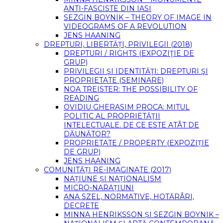
ANTI-FASCISTE DIN IASI
SEZGIN BOYNIK – THEORY OF IMAGE IN
VIDEOGRAMS OF A REVOLUTION
JENS HAANING
DREPTURI, LIBERTĂȚI, PRIVILEGII (2018)
DREPTURI / RIGHTS (EXPOZIŢIE DE
GRUP)
PRIVILEGII ŞI IDENTITĂŢI: DREPTURI ŞI
PROPRIETATE (SEMINARE)
NOA TREISTER: THE POSSIBILITY OF
READING
OVIDIU GHERASIM PROCA: MITUL
POLITIC AL PROPRIETĂŢII
INTELECTUALE. DE CE ESTE ATÂT DE
DĂUNĂTOR?
PROPRIETATE / PROPERTY (EXPOZIȚIE
DE GRUP)
JENS HAANING
COMUNITĂȚI RE-IMAGINATE (2017)
NAȚIUNE ȘI NAȚIONALISM
MICRO-NARAȚIUNI
ANA SZEL, NORMATIVE, HOTĂRÂRI,
DECRETE
MINNA HENRIKSSON ȘI SEZGIN BOYNIK –