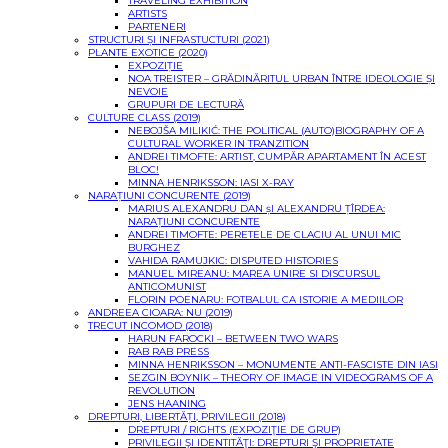
TRAVELING EXHIBITION
ARTISTS
PARTENERI
STRUCTURI ȘI INFRASTUCTURI (2021)
PLANTE EXOTICE (2020)
EXPOZIȚIE
NOA TREISTER – GRĂDINĂRITUL URBAN ÎNTRE IDEOLOGIE ȘI
NEVOIE
GRUPURI DE LECTURĂ
CULTURE CLASS (2019)
NEBOJŠA MILIKIĆ: THE POLITICAL (AUTO)BIOGRAPHY OF A
CULTURAL WORKER IN TRANZITION
ANDREI TIMOFTE: ARTIST, CUMPĂR APARTAMENT ÎN ACEST
BLOC!
MINNA HENRIKSSON: IASI X-RAY
NARAȚIUNI CONCURENTE (2019)
MARIUS ALEXANDRU DAN șI ALEXANDRU ȚÎRDEA:
NARAȚIUNI CONCURENTE
ANDREI TIMOFTE: PERETELE DE CLACIU AL UNUI MIC
BURGHEZ
VAHIDA RAMUJKIC: DISPUTED HISTORIES
MANUEL MIREANU: MAREA UNIRE SI DISCURSUL
ANTICOMUNIST
FLORIN POENARU: FOTBALUL CA ISTORIE A MEDIILOR
ANDREEA CIOARA: NU (2019)
TRECUT INCOMOD (2018)
HARUN FAROCKI – BETWEEN TWO WARS
RAB RAB PRESS
MINNA HENRIKSSON – MONUMENTE ANTI-FASCISTE DIN IASI
SEZGIN BOYNIK – THEORY OF IMAGE IN VIDEOGRAMS OF A
REVOLUTION
JENS HAANING
DREPTURI, LIBERTĂȚI, PRIVILEGII (2018)
DREPTURI / RIGHTS (EXPOZIŢIE DE GRUP)
PRIVILEGII ŞI IDENTITĂŢI: DREPTURI ŞI PROPRIETATE