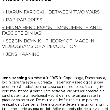
+ HARUN FAROCKI – BETWEEN TWO WARS
+ RAB RAB PRESS
+ MINNA HENRIKSSON – MONUMENTE ANTI-
FASCISTE DIN IASI
+ SEZGIN BOYNIK – THEORY OF IMAGE IN
VIDEOGRAMS OF A REVOLUTION
+ JENS HAANING
Jens Haaning
s-a născut în 1965, în Copenhaga, Danemarca,
loc în care trăieşte şi lucrează. Hegemonia ideologică şi cea
economică – adică tocmai ceea ce ne modelează chiar şi în
cele mai intime şi particulare activităţi ale vieţilor noastre din
carul sistemului neo-liberal – sunt de multe ori adresate în
practica sa artistică. De multe ori, întâlnirea cu un proiect
realizat de către Jens Haaning poate determina un un anumit
tip de reflecţie asupra posibilităţilor de redistribuţie ale valorii şi