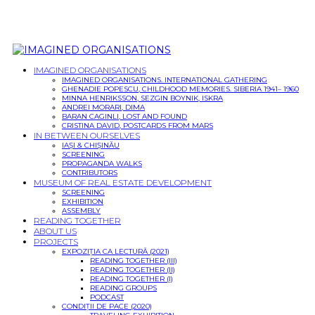
IMAGINED ORGANISATIONS
IMAGINED ORGANISATIONS. INTERNATIONAL GATHERING
GHENADIE POPESCU, CHILDHOOD MEMORIES. SIBERIA 1941– 1960
MINNA HENRIKSSON, SEZGIN BOYNIK, ISKRA
ANDREI MORARI, DIMA
BARAN CAGINLI, LOST AND FOUND
CRISTINA DAVID, POSTCARDS FROM MARS
IN BETWEEN OURSELVES
IAȘI & CHIȘINĂU
SCREENING
PROPAGANDA WALKS
CONTRIBUTORS
MUSEUM OF REAL ESTATE DEVELOPMENT
SCREENING
EXHIBITION
ASSEMBLY
READING TOGETHER
ABOUT US
PROJECTS
EXPOZIȚIA CA LECTURĂ (2021)
READING TOGETHER (III)
READING TOGETHER (II)
READING TOGETHER (I)
READING GROUPS
PODCAST
CONDIȚII DE PACE (2020)