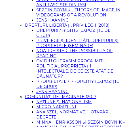
ANTI-FASCISTE DIN IASI
SEZGIN BOYNIK – THEORY OF IMAGE IN
VIDEOGRAMS OF A REVOLUTION
JENS HAANING
DREPTURI, LIBERTĂȚI, PRIVILEGII (2018)
DREPTURI / RIGHTS (EXPOZIŢIE DE
GRUP)
PRIVILEGII ŞI IDENTITĂŢI: DREPTURI ŞI
PROPRIETATE (SEMINARE)
NOA TREISTER: THE POSSIBILITY OF
READING
OVIDIU GHERASIM PROCA: MITUL
POLITIC AL PROPRIETĂŢII
INTELECTUALE. DE CE ESTE ATÂT DE
DĂUNĂTOR?
PROPRIETATE / PROPERTY (EXPOZIȚIE
DE GRUP)
JENS HAANING
COMUNITĂȚI RE-IMAGINATE (2017)
NAȚIUNE ȘI NAȚIONALISM
MICRO-NARAȚIUNI
ANA SZEL, NORMATIVE, HOTĂRÂRI,
DECRETE
MINNA HENRIKSSON ȘI SEZGIN BOYNIK –