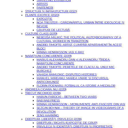
TRAVELING EXHIBITION
ARTISTS
PARTENERI
STRUCTURI ȘI INFRASTUCTURI (2021)
PLANTE EXOTICE (2020)
EXPOZIȚIE
NOA TREISTER – GRĂDINĂRITUL URBAN ÎNTRE IDEOLOGIE ȘI
NEVOIE
GRUPURI DE LECTURĂ
CULTURE CLASS (2019)
NEBOJŠA MILIKIĆ: THE POLITICAL (AUTO)BIOGRAPHY OF A
CULTURAL WORKER IN TRANZITION
ANDREI TIMOFTE: ARTIST, CUMPĂR APARTAMENT ÎN ACEST
BLOC!
MINNA HENRIKSSON: IASI X-RAY
NARAȚIUNI CONCURENTE (2019)
MARIUS ALEXANDRU DAN șI ALEXANDRU ȚÎRDEA:
NARAȚIUNI CONCURENTE
ANDREI TIMOFTE: PERETELE DE CLACIU AL UNUI MIC
BURGHEZ
VAHIDA RAMUJKIC: DISPUTED HISTORIES
MANUEL MIREANU: MAREA UNIRE SI DISCURSUL
ANTICOMUNIST
FLORIN POENARU: FOTBALUL CA ISTORIE A MEDIILOR
ANDREEA CIOARA: NU (2019)
TRECUT INCOMOD (2018)
HARUN FAROCKI – BETWEEN TWO WARS
RAB RAB PRESS
MINNA HENRIKSSON – MONUMENTE ANTI-FASCISTE DIN IASI
SEZGIN BOYNIK – THEORY OF IMAGE IN VIDEOGRAMS OF A
REVOLUTION
JENS HAANING
DREPTURI, LIBERTĂȚI, PRIVILEGII (2018)
DREPTURI / RIGHTS (EXPOZIŢIE DE GRUP)
PRIVILEGII ŞI IDENTITĂŢI: DREPTURI ŞI PROPRIETATE