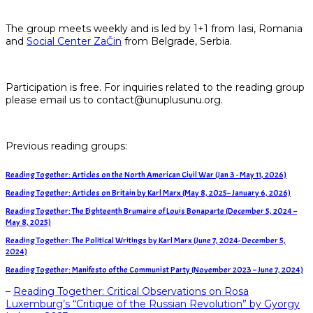
The group meets weekly and is led by 1+1 from Iasi, Romania
and
Social Center ZaČin
from Belgrade, Serbia.
Participation is free. For inquiries related to the reading group
please email us to contact@unuplusunu.org.
Previous reading groups:
Reading Together: Articles on the North American Civil War (Jan 3 - May 11, 2026)
Reading Together: Articles on Britain by Karl Marx (May 8, 2025– January 6, 2026)
Reading Together: The Eighteenth Brumaire of Louis Bonaparte (December 5, 2024 –
May 8, 2025)
Reading Together: The Political Writings by Karl Marx (June 7, 2024- December 5,
2024)
Reading Together: Manifesto of the Communist Party (November 2023 – June 7, 2024)
–
Reading Together: Critical Observations on Rosa
Luxemburg’s “Critique of the Russian Revolution” by Gyorgy