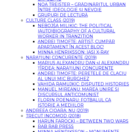
NOA TREISTER – GRĂDINĂRITUL URBAN
ÎNTRE IDEOLOGIE ȘI NEVOIE
GRUPURI DE LECTURĂ
CULTURE CLASS (2019)
NEBOJŠA MILIKIĆ: THE POLITICAL
(AUTO)BIOGRAPHY OF A CULTURAL
WORKER IN TRANZITION
ANDREI TIMOFTE: ARTIST, CUMPĂR
APARTAMENT ÎN ACEST BLOC!
MINNA HENRIKSSON: IASI X-RAY
NARAȚIUNI CONCURENTE (2019)
MARIUS ALEXANDRU DAN șI ALEXANDRU
ȚÎRDEA: NARAȚIUNI CONCURENTE
ANDREI TIMOFTE: PERETELE DE CLACIU
AL UNUI MIC BURGHEZ
VAHIDA RAMUJKIC: DISPUTED HISTORIES
MANUEL MIREANU: MAREA UNIRE SI
DISCURSUL ANTICOMUNIST
FLORIN POENARU: FOTBALUL CA
ISTORIE A MEDIILOR
ANDREEA CIOARA: NU (2019)
TRECUT INCOMOD (2018)
HARUN FAROCKI – BETWEEN TWO WARS
RAB RAB PRESS
MINNA HENRIKSSON – MONUMENTE