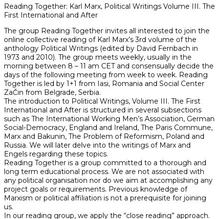
Reading Together: Karl Marx, Political Writings Volume III. The
First International and After
The group Reading Together invites all interested to join the
online collective reading of Karl Marx’s 3rd volume of the
anthology Political Writings (edited by David Fernbach in
1973 and 2010). The group meets weekly, usually in the
morning between 8 – 11 am CET and consensually decide the
days of the following meeting from week to week. Reading
Together is led by 1+1 from Iasi, Romania and Social Center
ZaČin from Belgrade, Serbia.
The introduction to Political Writings, Volume III. The First
International and After is structured in several subsections
such as The International Working Men’s Association, German
Social-Democracy, England and Ireland, The Paris Commune,
Marx and Bakunin, The Problem of Reformism, Poland and
Russia. We will later delve into the writings of Marx and
Engels regarding these topics.
Reading Together is a group committed to a thorough and
long term educational process. We are not associated with
any political organisation nor do we aim at accomplishing any
project goals or requirements. Previous knowledge of
Marxism or political affiliation is not a prerequisite for joining
us.
In our reading group, we apply the “close reading” approach.