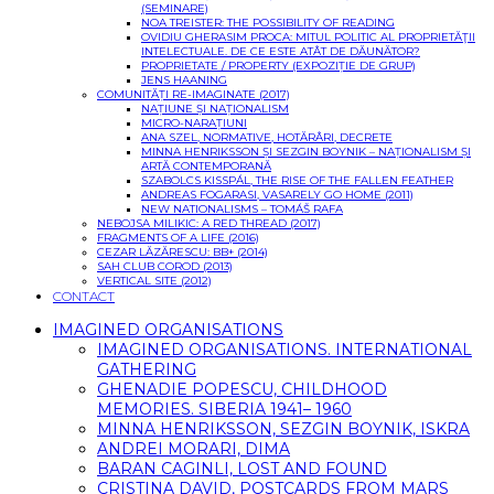
(SEMINARE)
NOA TREISTER: THE POSSIBILITY OF READING
OVIDIU GHERASIM PROCA: MITUL POLITIC AL PROPRIETĂŢII
INTELECTUALE. DE CE ESTE ATÂT DE DĂUNĂTOR?
PROPRIETATE / PROPERTY (EXPOZIȚIE DE GRUP)
JENS HAANING
COMUNITĂȚI RE-IMAGINATE (2017)
NAȚIUNE ȘI NAȚIONALISM
MICRO-NARAȚIUNI
ANA SZEL, NORMATIVE, HOTĂRÂRI, DECRETE
MINNA HENRIKSSON ȘI SEZGIN BOYNIK – NAȚIONALISM ȘI
ARTĂ CONTEMPORANĂ
SZABOLCS KISSPÁL, THE RISE OF THE FALLEN FEATHER
ANDREAS FOGARASI, VASARELY GO HOME (2011)
NEW NATIONALISMS – TOMÁŠ RAFA
NEBOJSA MILIKIC: A RED THREAD (2017)
FRAGMENTS OF A LIFE (2016)
CEZAR LĂZĂRESCU: BB+ (2014)
SAH CLUB COROD (2013)
VERTICAL SITE (2012)
CONTACT
IMAGINED ORGANISATIONS
IMAGINED ORGANISATIONS. INTERNATIONAL
GATHERING
GHENADIE POPESCU, CHILDHOOD
MEMORIES. SIBERIA 1941– 1960
MINNA HENRIKSSON, SEZGIN BOYNIK, ISKRA
ANDREI MORARI, DIMA
BARAN CAGINLI, LOST AND FOUND
CRISTINA DAVID, POSTCARDS FROM MARS