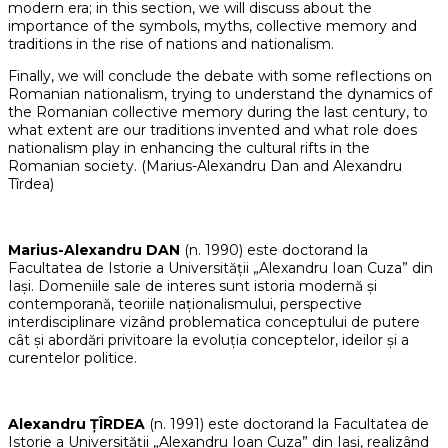
modern era; in this section, we will discuss about the
importance of the symbols, myths, collective memory and
traditions in the rise of nations and nationalism.
Finally, we will conclude the debate with some reflections on
Romanian nationalism, trying to understand the dynamics of
the Romanian collective memory during the last century, to
what extent are our traditions invented and what role does
nationalism play in enhancing the cultural rifts in the
Romanian society. (Marius-Alexandru Dan and Alexandru
Tîrdea)
Marius-Alexandru DAN
(n. 1990) este doctorand la
Facultatea de Istorie a Universității „Alexandru Ioan Cuza” din
Iași. Domeniile sale de interes sunt istoria modernă și
contemporană, teoriile naționalismului, perspective
interdisciplinare vizând problematica conceptului de putere
cât și abordări privitoare la evoluția conceptelor, ideilor și a
curentelor politice.
Alexandru ȚÎRDEA
(n. 1991) este doctorand la Facultatea de
Istorie a Universității „Alexandru Ioan Cuza” din Iași, realizând