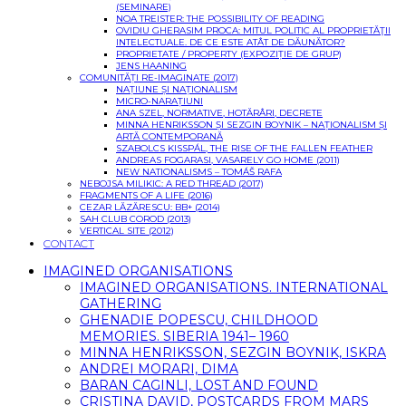
(SEMINARE)
NOA TREISTER: THE POSSIBILITY OF READING
OVIDIU GHERASIM PROCA: MITUL POLITIC AL PROPRIETĂŢII
INTELECTUALE. DE CE ESTE ATÂT DE DĂUNĂTOR?
PROPRIETATE / PROPERTY (EXPOZIȚIE DE GRUP)
JENS HAANING
COMUNITĂȚI RE-IMAGINATE (2017)
NAȚIUNE ȘI NAȚIONALISM
MICRO-NARAȚIUNI
ANA SZEL, NORMATIVE, HOTĂRÂRI, DECRETE
MINNA HENRIKSSON ȘI SEZGIN BOYNIK – NAȚIONALISM ȘI
ARTĂ CONTEMPORANĂ
SZABOLCS KISSPÁL, THE RISE OF THE FALLEN FEATHER
ANDREAS FOGARASI, VASARELY GO HOME (2011)
NEW NATIONALISMS – TOMÁŠ RAFA
NEBOJSA MILIKIC: A RED THREAD (2017)
FRAGMENTS OF A LIFE (2016)
CEZAR LĂZĂRESCU: BB+ (2014)
SAH CLUB COROD (2013)
VERTICAL SITE (2012)
CONTACT
IMAGINED ORGANISATIONS
IMAGINED ORGANISATIONS. INTERNATIONAL
GATHERING
GHENADIE POPESCU, CHILDHOOD
MEMORIES. SIBERIA 1941– 1960
MINNA HENRIKSSON, SEZGIN BOYNIK, ISKRA
ANDREI MORARI, DIMA
BARAN CAGINLI, LOST AND FOUND
CRISTINA DAVID, POSTCARDS FROM MARS