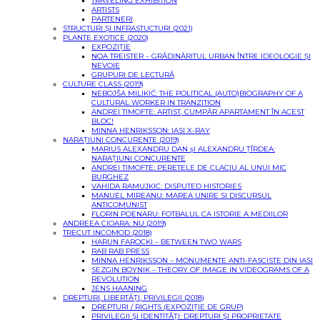
TRAVELING EXHIBITION
ARTISTS
PARTENERI
STRUCTURI ȘI INFRASTUCTURI (2021)
PLANTE EXOTICE (2020)
EXPOZIȚIE
NOA TREISTER – GRĂDINĂRITUL URBAN ÎNTRE IDEOLOGIE ȘI
NEVOIE
GRUPURI DE LECTURĂ
CULTURE CLASS (2019)
NEBOJŠA MILIKIĆ: THE POLITICAL (AUTO)BIOGRAPHY OF A
CULTURAL WORKER IN TRANZITION
ANDREI TIMOFTE: ARTIST, CUMPĂR APARTAMENT ÎN ACEST
BLOC!
MINNA HENRIKSSON: IASI X-RAY
NARAȚIUNI CONCURENTE (2019)
MARIUS ALEXANDRU DAN șI ALEXANDRU ȚÎRDEA:
NARAȚIUNI CONCURENTE
ANDREI TIMOFTE: PERETELE DE CLACIU AL UNUI MIC
BURGHEZ
VAHIDA RAMUJKIC: DISPUTED HISTORIES
MANUEL MIREANU: MAREA UNIRE SI DISCURSUL
ANTICOMUNIST
FLORIN POENARU: FOTBALUL CA ISTORIE A MEDIILOR
ANDREEA CIOARA: NU (2019)
TRECUT INCOMOD (2018)
HARUN FAROCKI – BETWEEN TWO WARS
RAB RAB PRESS
MINNA HENRIKSSON – MONUMENTE ANTI-FASCISTE DIN IASI
SEZGIN BOYNIK – THEORY OF IMAGE IN VIDEOGRAMS OF A
REVOLUTION
JENS HAANING
DREPTURI, LIBERTĂȚI, PRIVILEGII (2018)
DREPTURI / RIGHTS (EXPOZIŢIE DE GRUP)
PRIVILEGII ŞI IDENTITĂŢI: DREPTURI ŞI PROPRIETATE