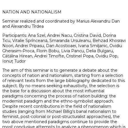
NATION AND NATIONALISM
Seminar realized and coordinated by Marius Alexandru Dan
and Alexandru Tîrdea
Participants: Ana Szel, Andrei Nacu, Cristina David, Dorina
Ticu, Vitalie Sprînceană, Smaranda Ursuleanu, Behzad Khosravi
Noori, Andrei Pripasu, Dan Acostioaei, Ivana Smiljanic, Ovidiu
Gherasim-Proca, Florin Bobu, Livia Pancu, Delia Bulgaru,
Cătălina Hirean, Andrei Timofte, Cristinel Popa, Ovidiu Pop,
Ionuț Tudor
The aim of this seminar is to generate a debate about the
concepts of nation and nationalism, starting from a selection
of relevant texts from the large bibliography dedicated to this
subject. By no means seeking exhaustivity, the selection is
the base for a discussion about the most influential
paradigms concerning the process of nation building: the
modernist paradigm and the ethno-symbolist approach.
Despite recent contributions in the field of nationalism
studies (ranging from Michael Billig’s banal nationalism to
feminist, post-colonial or post-structuralist approaches), the
two above mentioned paradigms continue to provide the
most conclusive attempts to analyze a phenomenon which is