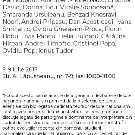
Participanți: Ana Szel, Andrei Nacu, Cristina
David, Dorina Ticu, Vitalie Sprînceană,
Smaranda Ursuleanu, Behzad Khosravi
Noori, Andrei Pripasu, Dan Acostioaei, Ivana
Smiljanic, Ovidiu Gherasim-Proca, Florin
Bobu, Livia Pancu, Delia Bulgaru, Cătălina
Hirean, Andrei Timofte, Cristinel Popa,
Ovidiu Pop, Ionuț Tudor
8-9 iulie 2017
Str. Al. Lăpușneanu, nr. 7-9, Iași 10:00-18:00
“Scopul acestui seminar este de a genera o dezbatere despre
națiune și naționalism pornind de la o selecție de texte
esențiale din bibliografia dedicată teoriilor despre naționalism.
Fără a avea pretenții de exhaustivitate, selecția propune o
discuție legată de paradigmele dominante de interpretare din
cadrul domeniului: cea modernistă și cea etnosimbolistă. În
pofida evoluțiilor recente din domeniul studierii
naționalismului (de la naționalismul de zi cu zi, teoretizat de