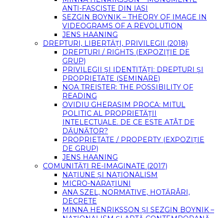
ANTI-FASCISTE DIN IASI
SEZGIN BOYNIK – THEORY OF IMAGE IN
VIDEOGRAMS OF A REVOLUTION
JENS HAANING
DREPTURI, LIBERTĂȚI, PRIVILEGII (2018)
DREPTURI / RIGHTS (EXPOZIŢIE DE
GRUP)
PRIVILEGII ŞI IDENTITĂŢI: DREPTURI ŞI
PROPRIETATE (SEMINARE)
NOA TREISTER: THE POSSIBILITY OF
READING
OVIDIU GHERASIM PROCA: MITUL
POLITIC AL PROPRIETĂŢII
INTELECTUALE. DE CE ESTE ATÂT DE
DĂUNĂTOR?
PROPRIETATE / PROPERTY (EXPOZIȚIE
DE GRUP)
JENS HAANING
COMUNITĂȚI RE-IMAGINATE (2017)
NAȚIUNE ȘI NAȚIONALISM
MICRO-NARAȚIUNI
ANA SZEL, NORMATIVE, HOTĂRÂRI,
DECRETE
MINNA HENRIKSSON ȘI SEZGIN BOYNIK –