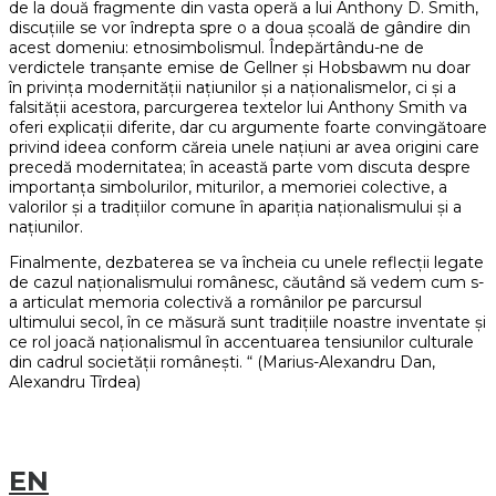
de la două fragmente din vasta operă a lui Anthony D. Smith,
discuțiile se vor îndrepta spre o a doua școală de gândire din
acest domeniu: etnosimbolismul. Îndepărtându-ne de
verdictele tranșante emise de Gellner și Hobsbawm nu doar
în privința modernității națiunilor și a naționalismelor, ci și a
falsității acestora, parcurgerea textelor lui Anthony Smith va
oferi explicații diferite, dar cu argumente foarte convingătoare
privind ideea conform căreia unele națiuni ar avea origini care
precedă modernitatea; în această parte vom discuta despre
importanța simbolurilor, miturilor, a memoriei colective, a
valorilor și a tradițiilor comune în apariția naționalismului și a
națiunilor.
Finalmente, dezbaterea se va încheia cu unele reflecții legate
de cazul naționalismului românesc, căutând să vedem cum s-
a articulat memoria colectivă a românilor pe parcursul
ultimului secol, în ce măsură sunt tradițiile noastre inventate și
ce rol joacă naționalismul în accentuarea tensiunilor culturale
din cadrul societății românești. “ (Marius-Alexandru Dan,
Alexandru Tîrdea)
EN