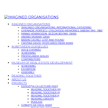
IMAGINED ORGANISATIONS
IMAGINED ORGANISATIONS. INTERNATIONAL GATHERING
GHENADIE POPESCU, CHILDHOOD MEMORIES. SIBERIA 1941– 1960
MINNA HENRIKSSON, SEZGIN BOYNIK, ISKRA
ANDREI MORARI, DIMA
BARAN CAGINLI, LOST AND FOUND
CRISTINA DAVID, POSTCARDS FROM MARS
IN BETWEEN OURSELVES
IAȘI & CHIȘINĂU
SCREENING
PROPAGANDA WALKS
CONTRIBUTORS
MUSEUM OF REAL ESTATE DEVELOPMENT
SCREENING
EXHIBITION
ASSEMBLY
READING TOGETHER
ABOUT US
PROJECTS
EXPOZIȚIA CA LECTURĂ (2021)
READING TOGETHER (III)
READING TOGETHER (II)
READING TOGETHER (I)
READING GROUPS
PODCAST
CONDIȚII DE PACE (2020)