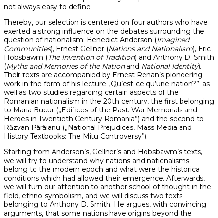
not always easy to define.
Thereby, our selection is centered on four authors who have
exerted a strong influence on the debates surrounding the
question of nationalism: Benedict Anderson (
Imagined
Communities
), Ernest Gellner (
Nations and Nationalism
), Eric
Hobsbawm (
The Invention of Tradition
) and Anthony D. Smith
(
Myths and Memories of the Nation
and
National Identity
).
Their texts are accompanied by Ernest Renan’s pioneering
work in the form of his lecture „Qu’est-ce qu’une nation?”, as
well as two studies regarding certain aspects of the
Romanian nationalism in the 20th century, the first belonging
to Maria Bucur („Edifices of the Past. War Memorials and
Heroes in Twentieth Century Romania”) and the second to
Răzvan Pârâianu („National Prejudices, Mass Media and
History Textbooks: The Mitu Controversy”).
Starting from Anderson’s, Gellner’s and Hobsbawm’s texts,
we will try to understand why nations and nationalisms
belong to the modern epoch and what were the historical
conditions which had allowed their emergence. Afterwards,
we will turn our attention to another school of thought in the
field, ethno-symbolism, and we will discuss two texts
belonging to Anthony D. Smith. He argues, with convincing
arguments, that some nations have origins beyond the