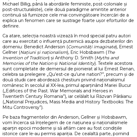
Michael Billig, până la abordările feministe, post-coloniale și
post-structuraliste), cele două paradigme amintite anterior
continuă să furnizeze cele mai convingătoare încercări de a
explica un fenomen care se sustrage foarte ușor eforturilor de
definire.
Ca atare, selecția noastră vizează în mod special patru autori
care au exercitat o influență puternică asupra dezbaterilor din
domeniu: Benedict Anderson (
Comunități imaginate
), Ernest
Gellner (
Națiuni și naționalism
), Eric Hobsbawm (
The
Invention of Tradition
) și Anthony D. Smith (
Myths and
Memories of the Nation
și
National Identity
). Textele acestora
sunt completate de demersul de pionierat al lui Ernest Renan,
celebra sa prelegere „Qu’est-ce qu’une nation?”, precum și de
două studii care abordează chestiuni privind naționalismul
românesc în secolul al XX-lea, primul aparținând Mariei Bucur
(„Edifices of the Past. War Memorials and Heroes in
Twentieth Century Romania”), iar celălalt lui Răzvan Pârâianu
(„National Prejudices, Mass Media and History Textbooks: The
Mitu Controversy”).
Pe baza fragmentelor din Anderson, Gellner și Hobsbawm,
vom încerca să înțelegem de ce națiunea și naționalismele
aparțin epocii moderne și să aflăm care au fost condițiile
istorice care le-au permis apariția. De cealaltă parte, pornind