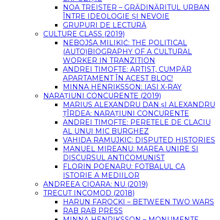
NOA TREISTER – GRĂDINĂRITUL URBAN
ÎNTRE IDEOLOGIE ȘI NEVOIE
GRUPURI DE LECTURĂ
CULTURE CLASS (2019)
NEBOJŠA MILIKIĆ: THE POLITICAL
(AUTO)BIOGRAPHY OF A CULTURAL
WORKER IN TRANZITION
ANDREI TIMOFTE: ARTIST, CUMPĂR
APARTAMENT ÎN ACEST BLOC!
MINNA HENRIKSSON: IASI X-RAY
NARAȚIUNI CONCURENTE (2019)
MARIUS ALEXANDRU DAN șI ALEXANDRU
ȚÎRDEA: NARAȚIUNI CONCURENTE
ANDREI TIMOFTE: PERETELE DE CLACIU
AL UNUI MIC BURGHEZ
VAHIDA RAMUJKIC: DISPUTED HISTORIES
MANUEL MIREANU: MAREA UNIRE SI
DISCURSUL ANTICOMUNIST
FLORIN POENARU: FOTBALUL CA
ISTORIE A MEDIILOR
ANDREEA CIOARA: NU (2019)
TRECUT INCOMOD (2018)
HARUN FAROCKI – BETWEEN TWO WARS
RAB RAB PRESS
MINNA HENRIKSSON – MONUMENTE