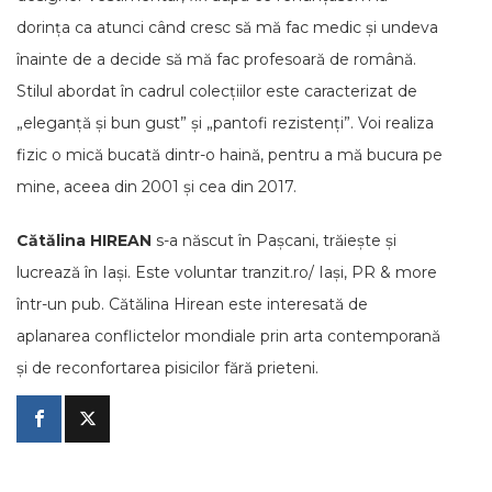
dorința ca atunci când cresc să mă fac medic și undeva
înainte de a decide să mă fac profesoară de română.
Stilul abordat în cadrul colecțiilor este caracterizat de
„eleganță și bun gust” și „pantofi rezistenți”. Voi realiza
fizic o mică bucată dintr-o haină, pentru a mă bucura pe
mine, aceea din 2001 și cea din 2017.
Cătălina HIREAN
s-a născut în Pașcani, trăiește și
lucrează în Iași. Este voluntar tranzit.ro/ Iași, PR & more
într-un pub. Cătălina Hirean este interesată de
aplanarea conflictelor mondiale prin arta contemporană
și de reconfortarea pisicilor fără prieteni.