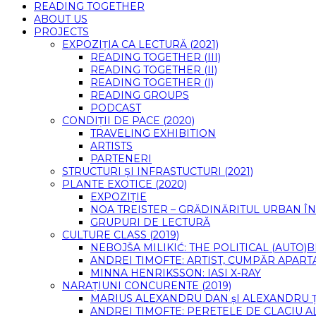
READING TOGETHER
ABOUT US
PROJECTS
EXPOZIȚIA CA LECTURĂ (2021)
READING TOGETHER (III)
READING TOGETHER (II)
READING TOGETHER (I)
READING GROUPS
PODCAST
CONDIȚII DE PACE (2020)
TRAVELING EXHIBITION
ARTISTS
PARTENERI
STRUCTURI ȘI INFRASTUCTURI (2021)
PLANTE EXOTICE (2020)
EXPOZIȚIE
NOA TREISTER – GRĂDINĂRITUL URBAN ÎN
GRUPURI DE LECTURĂ
CULTURE CLASS (2019)
NEBOJŠA MILIKIĆ: THE POLITICAL (AUTO
ANDREI TIMOFTE: ARTIST, CUMPĂR APART
MINNA HENRIKSSON: IASI X-RAY
NARAȚIUNI CONCURENTE (2019)
MARIUS ALEXANDRU DAN șI ALEXANDRU 
ANDREI TIMOFTE: PERETELE DE CLACIU A