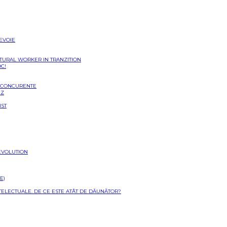
NEVOIE
LTURAL WORKER IN TRANZITION
OC!
I CONCURENTE
EZ
IST
EVOLUTION
E)
NTELECTUALE. DE CE ESTE ATÂT DE DĂUNĂTOR?