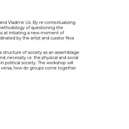
 and Vladimir Us. By re-contextualizing
w methodology of questioning the
ims at initiating a new moment of
dinated by the artist and curator Noa
 a structure of society as an assemblage
nd, necessity i.e. the physical and social
n political society. The workshop will
ice versa, how do groups come together