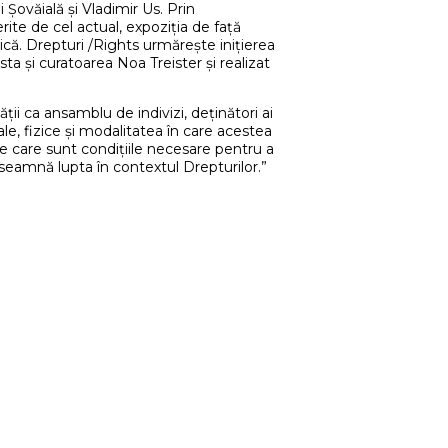
 Șovăială și Vladimir Us. Prin
rite de cel actual, expoziția de față
ică. Drepturi /Rights urmărește inițierea
a și curatoarea Noa Treister și realizat
i ca ansamblu de indivizi, deținători ai
ale, fizice și modalitatea în care acestea
ate care sunt condițiile necesare pentru a
nseamnă lupta în contextul Drepturilor.”