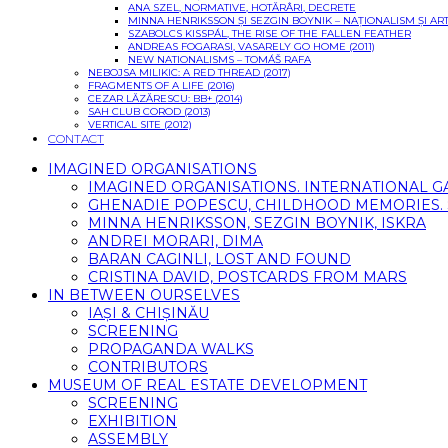
ANA SZEL, NORMATIVE, HOTĂRÂRI, DECRETE
MINNA HENRIKSSON ȘI SEZGIN BOYNIK – NAȚIONALISM ȘI 
SZABOLCS KISSPÁL, THE RISE OF THE FALLEN FEATHER
ANDREAS FOGARASI, VASARELY GO HOME (2011)
NEW NATIONALISMS – TOMÁŠ RAFA
NEBOJSA MILIKIC: A RED THREAD (2017)
FRAGMENTS OF A LIFE (2016)
CEZAR LĂZĂRESCU: BB+ (2014)
SAH CLUB COROD (2013)
VERTICAL SITE (2012)
CONTACT
IMAGINED ORGANISATIONS
IMAGINED ORGANISATIONS. INTERNATIONAL 
GHENADIE POPESCU, CHILDHOOD MEMORIES. SI
MINNA HENRIKSSON, SEZGIN BOYNIK, ISKRA
ANDREI MORARI, DIMA
BARAN CAGINLI, LOST AND FOUND
CRISTINA DAVID, POSTCARDS FROM MARS
IN BETWEEN OURSELVES
IAȘI & CHIȘINĂU
SCREENING
PROPAGANDA WALKS
CONTRIBUTORS
MUSEUM OF REAL ESTATE DEVELOPMENT
SCREENING
EXHIBITION
ASSEMBLY