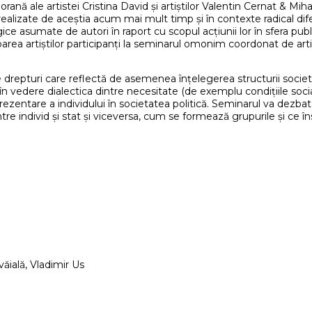
nă ale artistei Cristina David și artiștilor Valentin Cernat & Mihai
 realizate de aceștia acum mai mult timp și în contexte radical dife
e asumate de autori în raport cu scopul acțiunii lor în sfera publ
rea artiștilor participanți la seminarul omonim coordonat de artist
repturi care reflectă de asemenea înțelegerea structurii societăți
a în vedere dialectica dintre necesitate (de exemplu condițiile soci
eprezentare a individului în societatea politică. Seminarul va dezb
re individ și stat și viceversa, cum se formează grupurile și ce î
ăială, Vladimir Us