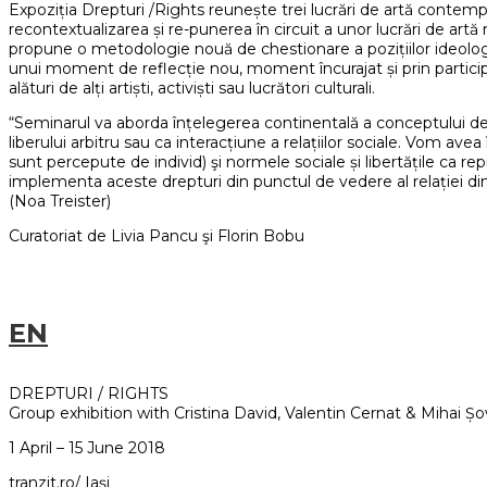
Expoziția Drepturi /Rights reunește trei lucrări de artă contempora
recontextualizarea și re-punerea în circuit a unor lucrări de artă
propune o metodologie nouă de chestionare a pozițiilor ideologic
unui moment de reflecție nou, moment încurajat și prin participa
alături de alți artiști, activiști sau lucrători culturali.
“Seminarul va aborda înțelegerea continentală a conceptului de d
liberului arbitru sau ca interacțiune a relațiilor sociale. Vom ave
sunt percepute de individ) şi normele sociale și libertățile ca r
implementa aceste drepturi din punctul de vedere al relației dint
(Noa Treister)
Curatoriat de Livia Pancu şi Florin Bobu
EN
DREPTURI / RIGHTS
Group exhibition with Cristina David, Valentin Cernat & Mihai Șov
1 April – 15 June 2018
tranzit.ro/ Iaşi