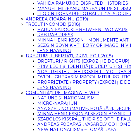
VAHIDA RAMUJKIC: DISPUTED HISTORIES
MANUEL MIREANU: MAREA UNIRE SI DIS
FLORIN POENARU: FOTBALUL CA ISTORIE
ANDREEA CIOARA: NU (2019)
TRECUT INCOMOD (2018)
HARUN FAROCKI – BETWEEN TWO WARS
RAB RAB PRESS
MINNA HENRIKSSON – MONUMENTE ANTI-F
SEZGIN BOYNIK – THEORY OF IMAGE IN 
JENS HAANING
DREPTURI, LIBERTĂȚI, PRIVILEGII (2018)
DREPTURI / RIGHTS (EXPOZIŢIE DE GRUP)
PRIVILEGII ŞI IDENTITĂŢI: DREPTURI ŞI 
NOA TREISTER: THE POSSIBILITY OF READ
OVIDIU GHERASIM PROCA: MITUL POLITIC
PROPRIETATE / PROPERTY (EXPOZIȚIE DE
JENS HAANING
COMUNITĂȚI RE-IMAGINATE (2017)
NAȚIUNE ȘI NAȚIONALISM
MICRO-NARAȚIUNI
ANA SZEL, NORMATIVE, HOTĂRÂRI, DECRE
MINNA HENRIKSSON ȘI SEZGIN BOYNIK –
SZABOLCS KISSPÁL, THE RISE OF THE FA
ANDREAS FOGARASI, VASARELY GO HOME (
NEW NATIONALISMS – TOMÁŠ RAFA