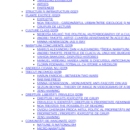
TRAVELING EXHIBITION
ARTISTS
PARTENERI
STRUCTURI ȘI INFRASTUCTURI (2021)
PLANTE EXOTICE (2020)
EXPOZIȚIE
NOA TREISTER – GRĂDINĂRITUL URBAN ÎNTRE IDEOLOGIE ȘI 
GRUPURI DE LECTURĂ
CULTURE CLASS (2019)
NEBOJŠA MILIKIĆ: THE POLITICAL (AUTO)BIOGRAPHY OF A CU
ANDREI TIMOFTE: ARTIST, CUMPĂR APARTAMENT ÎN ACEST BL
MINNA HENRIKSSON: IASI X-RAY
NARAȚIUNI CONCURENTE (2019)
MARIUS ALEXANDRU DAN șI ALEXANDRU ȚÎRDEA: NARAȚIUN
ANDREI TIMOFTE: PERETELE DE CLACIU AL UNUI MIC BURGH
VAHIDA RAMUJKIC: DISPUTED HISTORIES
MANUEL MIREANU: MAREA UNIRE SI DISCURSUL ANTICOMUN
FLORIN POENARU: FOTBALUL CA ISTORIE A MEDIILOR
ANDREEA CIOARA: NU (2019)
TRECUT INCOMOD (2018)
HARUN FAROCKI – BETWEEN TWO WARS
RAB RAB PRESS
MINNA HENRIKSSON – MONUMENTE ANTI-FASCISTE DIN IASI
SEZGIN BOYNIK – THEORY OF IMAGE IN VIDEOGRAMS OF A R
JENS HAANING
DREPTURI, LIBERTĂȚI, PRIVILEGII (2018)
DREPTURI / RIGHTS (EXPOZIŢIE DE GRUP)
PRIVILEGII ŞI IDENTITĂŢI: DREPTURI ŞI PROPRIETATE (SEMINAR
NOA TREISTER: THE POSSIBILITY OF READING
OVIDIU GHERASIM PROCA: MITUL POLITIC AL PROPRIETĂŢII I
PROPRIETATE / PROPERTY (EXPOZIȚIE DE GRUP)
JENS HAANING
COMUNITĂȚI RE-IMAGINATE (2017)
NAȚIUNE ȘI NAȚIONALISM
MICRO-NARAȚIUNI