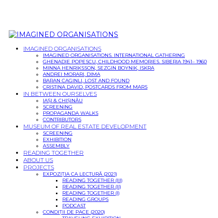
IMAGINED ORGANISATIONS
IMAGINED ORGANISATIONS. INTERNATIONAL GATHERING
GHENADIE POPESCU, CHILDHOOD MEMORIES. SIBERIA 1941– 1960
MINNA HENRIKSSON, SEZGIN BOYNIK, ISKRA
ANDREI MORARI, DIMA
BARAN CAGINLI, LOST AND FOUND
CRISTINA DAVID, POSTCARDS FROM MARS
IN BETWEEN OURSELVES
IAȘI & CHIȘINĂU
SCREENING
PROPAGANDA WALKS
CONTRIBUTORS
MUSEUM OF REAL ESTATE DEVELOPMENT
SCREENING
EXHIBITION
ASSEMBLY
READING TOGETHER
ABOUT US
PROJECTS
EXPOZIȚIA CA LECTURĂ (2021)
READING TOGETHER (III)
READING TOGETHER (II)
READING TOGETHER (I)
READING GROUPS
PODCAST
CONDIȚII DE PACE (2020)