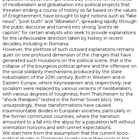
of neoliberalism and globalisation into political projects that
threaten ending a course of history so far based on the values
of Enlightenment, have brought to light notions such as “fake
news”, “post-truth” and “illiberalism”, spreading rapidly through
the public discourse and turned into strong “points de
capiton” for certain analysts who seek to provide explanations
for the unfavourable direction taken by history in recent
decades, including in Romania.
However, the plethora of such outward explanations remains
quiet on one profound dimension of the changes that have
generated such mutations on the political scene, that is the
collapse of the bourgeois political sphere and the offensive on
the social solidarity mechanisms produced by the state
industrialism of the 20th century (both in Western and in
Eastern Europe, where Keynesianism and, respectively, real
socialism were replaced by various versions of neoliberalism,
with various degrees of toughness, from Thatcherism to the
“shock therapies” tested in the former Soviet bloc). Very
unsurprisingly, these transformations have caused
insurmountable divides in European societies, particularly in
the former communist countries, where the transition
amounted to a fall into the abyss for a population left without
orientation horizons and with unmet expectations.
We start here from the assumption that the current socio-
political divides in Romanian society have their roots in the