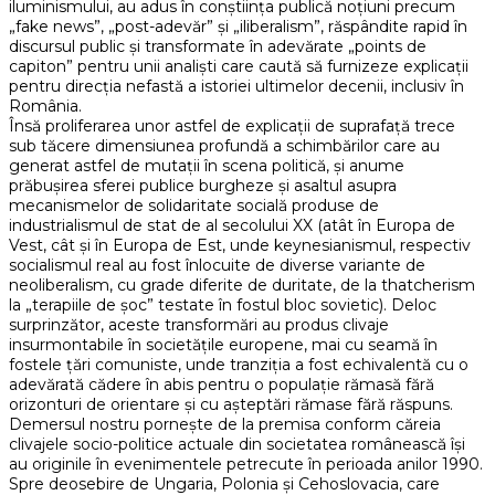
iluminismului, au adus în conștiința publică noțiuni precum
„fake news”, „post-adevăr” și „iliberalism”, răspândite rapid în
discursul public și transformate în adevărate „points de
capiton” pentru unii analiști care caută să furnizeze explicații
pentru direcția nefastă a istoriei ultimelor decenii, inclusiv în
România.
Însă proliferarea unor astfel de explicații de suprafață trece
sub tăcere dimensiunea profundă a schimbărilor care au
generat astfel de mutații în scena politică, și anume
prăbușirea sferei publice burgheze și asaltul asupra
mecanismelor de solidaritate socială produse de
industrialismul de stat de al secolului XX (atât în Europa de
Vest, cât și în Europa de Est, unde keynesianismul, respectiv
socialismul real au fost înlocuite de diverse variante de
neoliberalism, cu grade diferite de duritate, de la thatcherism
la „terapiile de șoc” testate în fostul bloc sovietic). Deloc
surprinzător, aceste transformări au produs clivaje
insurmontabile în societățile europene, mai cu seamă în
fostele țări comuniste, unde tranziția a fost echivalentă cu o
adevărată cădere în abis pentru o populație rămasă fără
orizonturi de orientare și cu așteptări rămase fără răspuns.
Demersul nostru pornește de la premisa conform căreia
clivajele socio-politice actuale din societatea românească își
au originile în evenimentele petrecute în perioada anilor 1990.
Spre deosebire de Ungaria, Polonia și Cehoslovacia, care