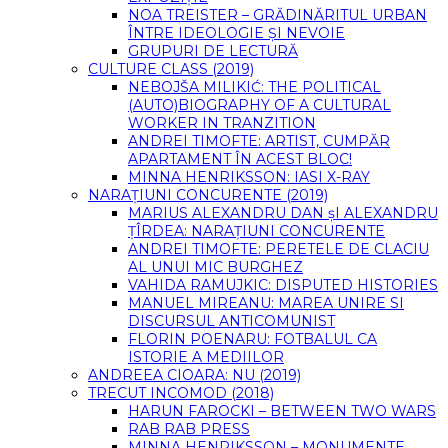
NOA TREISTER – GRĂDINĂRITUL URBAN
ÎNTRE IDEOLOGIE ȘI NEVOIE
GRUPURI DE LECTURĂ
CULTURE CLASS (2019)
NEBOJŠA MILIKIĆ: THE POLITICAL
(AUTO)BIOGRAPHY OF A CULTURAL
WORKER IN TRANZITION
ANDREI TIMOFTE: ARTIST, CUMPĂR
APARTAMENT ÎN ACEST BLOC!
MINNA HENRIKSSON: IASI X-RAY
NARAȚIUNI CONCURENTE (2019)
MARIUS ALEXANDRU DAN șI ALEXANDRU
ȚÎRDEA: NARAȚIUNI CONCURENTE
ANDREI TIMOFTE: PERETELE DE CLACIU
AL UNUI MIC BURGHEZ
VAHIDA RAMUJKIC: DISPUTED HISTORIES
MANUEL MIREANU: MAREA UNIRE SI
DISCURSUL ANTICOMUNIST
FLORIN POENARU: FOTBALUL CA
ISTORIE A MEDIILOR
ANDREEA CIOARA: NU (2019)
TRECUT INCOMOD (2018)
HARUN FAROCKI – BETWEEN TWO WARS
RAB RAB PRESS
MINNA HENRIKSSON – MONUMENTE