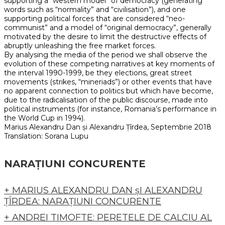
supporting a “western model” of democracy (generating
words such as “normality” and “civilisation”), and one
supporting political forces that are considered “neo-
communist” and a model of “original democracy”, generally
motivated by the desire to limit the destructive effects of
abruptly unleashing the free market forces.
By analysing the media of the period we shall observe the
evolution of these competing narratives at key moments of
the interval 1990-1999, be they elections, great street
movements (strikes, “mineriads”) or other events that have
no apparent connection to politics but which have become,
due to the radicalisation of the public discourse, made into
political instruments (for instance, Romania’s performance in
the World Cup in 1994).
Marius Alexandru Dan și Alexandru Țîrdea, Septembrie 2018
Translation: Sorana Lupu
NARAȚIUNI CONCURENTE
+ MARIUS ALEXANDRU DAN șI ALEXANDRU
ȚÎRDEA: NARAȚIUNI CONCURENTE
+ ANDREI TIMOFTE: PERETELE DE CALCIU AL