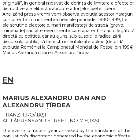
originală”, în general motivat de dorința de limitare a efectelor
distructive ale eliberării abrupte a forțelor pieței libere.
Analizând presa vremii vom observa evoluția acestor narațiuni
concurente în momente-cheie ale perioadei 1990-1999, fie
ele scrutine electorale, mari manifestații de stradă (greve,
mineriade) sau alte evenimente care aparent nu au o legătură
directă cu politica, dar au ajuns, sub auspiciile radicalizării
discursului public, să fie instrumentalizate politic (de pildă,
evoluția României la Campionatul Mondial de Fotbal din 1994).
Marius Alexandru Dan și Alexandru Țîrdea
EN
MARIUS ALEXANDRU DAN AND
ALEXANDRU ȚÎRDEA
TRANZIT.RO/ IAŞI
AL. LĂPUŞNEANU STREET, NO. 7-9, IAȘI
The events of recent years, marked by the translation of the
population’s discontent generated by the economic effects