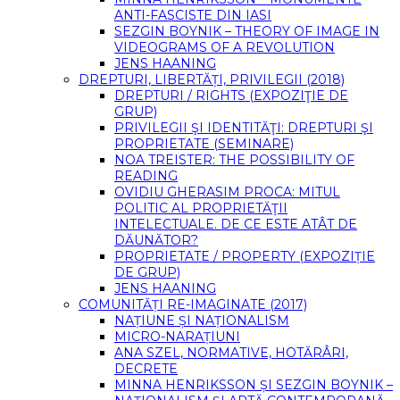
ANTI-FASCISTE DIN IASI
SEZGIN BOYNIK – THEORY OF IMAGE IN
VIDEOGRAMS OF A REVOLUTION
JENS HAANING
DREPTURI, LIBERTĂȚI, PRIVILEGII (2018)
DREPTURI / RIGHTS (EXPOZIŢIE DE
GRUP)
PRIVILEGII ŞI IDENTITĂŢI: DREPTURI ŞI
PROPRIETATE (SEMINARE)
NOA TREISTER: THE POSSIBILITY OF
READING
OVIDIU GHERASIM PROCA: MITUL
POLITIC AL PROPRIETĂŢII
INTELECTUALE. DE CE ESTE ATÂT DE
DĂUNĂTOR?
PROPRIETATE / PROPERTY (EXPOZIȚIE
DE GRUP)
JENS HAANING
COMUNITĂȚI RE-IMAGINATE (2017)
NAȚIUNE ȘI NAȚIONALISM
MICRO-NARAȚIUNI
ANA SZEL, NORMATIVE, HOTĂRÂRI,
DECRETE
MINNA HENRIKSSON ȘI SEZGIN BOYNIK –