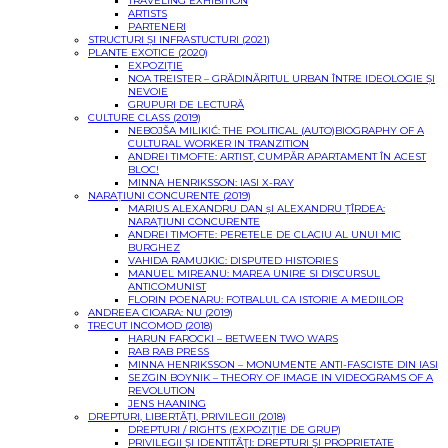
TRAVELING EXHIBITION
ARTISTS
PARTENERI
STRUCTURI ȘI INFRASTUCTURI (2021)
PLANTE EXOTICE (2020)
EXPOZIȚIE
NOA TREISTER – GRĂDINĂRITUL URBAN ÎNTRE IDEOLOGIE ȘI
NEVOIE
GRUPURI DE LECTURĂ
CULTURE CLASS (2019)
NEBOJŠA MILIKIĆ: THE POLITICAL (AUTO)BIOGRAPHY OF A
CULTURAL WORKER IN TRANZITION
ANDREI TIMOFTE: ARTIST, CUMPĂR APARTAMENT ÎN ACEST
BLOC!
MINNA HENRIKSSON: IASI X-RAY
NARAȚIUNI CONCURENTE (2019)
MARIUS ALEXANDRU DAN șI ALEXANDRU ȚÎRDEA:
NARAȚIUNI CONCURENTE
ANDREI TIMOFTE: PERETELE DE CLACIU AL UNUI MIC
BURGHEZ
VAHIDA RAMUJKIC: DISPUTED HISTORIES
MANUEL MIREANU: MAREA UNIRE SI DISCURSUL
ANTICOMUNIST
FLORIN POENARU: FOTBALUL CA ISTORIE A MEDIILOR
ANDREEA CIOARA: NU (2019)
TRECUT INCOMOD (2018)
HARUN FAROCKI – BETWEEN TWO WARS
RAB RAB PRESS
MINNA HENRIKSSON – MONUMENTE ANTI-FASCISTE DIN IASI
SEZGIN BOYNIK – THEORY OF IMAGE IN VIDEOGRAMS OF A
REVOLUTION
JENS HAANING
DREPTURI, LIBERTĂȚI, PRIVILEGII (2018)
DREPTURI / RIGHTS (EXPOZIŢIE DE GRUP)
PRIVILEGII ŞI IDENTITĂŢI: DREPTURI ŞI PROPRIETATE