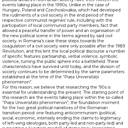
events taking place in the 1990s. Unlike in the case of
Hungary, Poland and Czechoslovakia, which had developed
the rudiments of a civil society in the end period of their
respective communist regimes’ rule, including with the
participation of local communist party members, fact that
allowed a peaceful transfer of power and an organisation of
the new political scene in the terms agreed by said civil
society, in Romania’s case these steps towards the
coagulation of a civil society were only possible after the 1989
Revolution, and this lent the local political discourse a number
of specific features: partisanship, verbal violence, symbolic
violence, turning the public sphere into a battlefield. These
characteristics have survived until today, and the division of
society continues to be determined by the same parameters
established at the time of the “Piața Universității
phenomenon”.
For this reason, we believe that researching the ’90s is
essential for understanding the present. The starting point of
this research are the events taking place within the so-called
“Piața Universității phenomenon”, the foundation moment
for the two great political narratives of the Romanian
transition period: one featuring anticommunism (political,
social, economic, intensely eroding the claims to legitimacy
of left-wing ideologies, both party-led and non-party-led) and