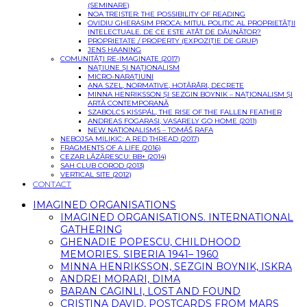
(SEMINARE)
NOA TREISTER: THE POSSIBILITY OF READING
OVIDIU GHERASIM PROCA: MITUL POLITIC AL PROPRIETĂŢII
INTELECTUALE. DE CE ESTE ATÂT DE DĂUNĂTOR?
PROPRIETATE / PROPERTY (EXPOZIȚIE DE GRUP)
JENS HAANING
COMUNITĂȚI RE-IMAGINATE (2017)
NAȚIUNE ȘI NAȚIONALISM
MICRO-NARAȚIUNI
ANA SZEL, NORMATIVE, HOTĂRÂRI, DECRETE
MINNA HENRIKSSON ȘI SEZGIN BOYNIK – NAȚIONALISM ȘI
ARTĂ CONTEMPORANĂ
SZABOLCS KISSPÁL, THE RISE OF THE FALLEN FEATHER
ANDREAS FOGARASI, VASARELY GO HOME (2011)
NEW NATIONALISMS – TOMÁŠ RAFA
NEBOJSA MILIKIC: A RED THREAD (2017)
FRAGMENTS OF A LIFE (2016)
CEZAR LĂZĂRESCU: BB+ (2014)
SAH CLUB COROD (2013)
VERTICAL SITE (2012)
CONTACT
IMAGINED ORGANISATIONS
IMAGINED ORGANISATIONS. INTERNATIONAL
GATHERING
GHENADIE POPESCU, CHILDHOOD
MEMORIES. SIBERIA 1941– 1960
MINNA HENRIKSSON, SEZGIN BOYNIK, ISKRA
ANDREI MORARI, DIMA
BARAN CAGINLI, LOST AND FOUND
CRISTINA DAVID, POSTCARDS FROM MARS