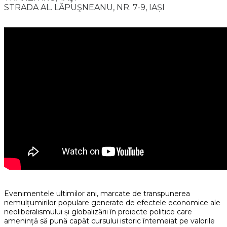
STRADA AL. LĂPUŞNEANU, NR. 7-9, IAȘI
Evenimentele ultimilor ani, marcate de transpunerea
nemulțumirilor populare generate de efectele economice ale
neoliberalismului și globalizării în proiecte politice care
amenință să pună capăt cursului istoric întemeiat pe valorile