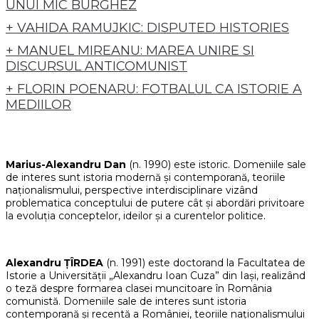
UNUI MIC BURGHEZ
+ VAHIDA RAMUJKIC: DISPUTED HISTORIES
+ MANUEL MIREANU: MAREA UNIRE SI
DISCURSUL ANTICOMUNIST
+ FLORIN POENARU: FOTBALUL CA ISTORIE A
MEDIILOR
Marius-Alexandru Dan
(n. 1990) este istoric. Domeniile sale
de interes sunt istoria modernă și contemporană, teoriile
naționalismului, perspective interdisciplinare vizând
problematica conceptului de putere cât și abordări privitoare
la evoluția conceptelor, ideilor și a curentelor politice.
Alexandru ȚÎRDEA
(n. 1991) este doctorand la Facultatea de
Istorie a Universității „Alexandru Ioan Cuza” din Iași, realizând
o teză despre formarea clasei muncitoare în România
comunistă. Domeniile sale de interes sunt istoria
contemporană și recentă a României, teoriile naționalismului