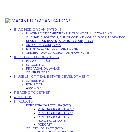
IMAGINED ORGANISATIONS
IMAGINED ORGANISATIONS. INTERNATIONAL GATHERING
GHENADIE POPESCU, CHILDHOOD MEMORIES. SIBERIA 1941– 1960
MINNA HENRIKSSON, SEZGIN BOYNIK, ISKRA
ANDREI MORARI, DIMA
BARAN CAGINLI, LOST AND FOUND
CRISTINA DAVID, POSTCARDS FROM MARS
IN BETWEEN OURSELVES
IAȘI & CHIȘINĂU
SCREENING
PROPAGANDA WALKS
CONTRIBUTORS
MUSEUM OF REAL ESTATE DEVELOPMENT
SCREENING
EXHIBITION
ASSEMBLY
READING TOGETHER
ABOUT US
PROJECTS
EXPOZIȚIA CA LECTURĂ (2021)
READING TOGETHER (III)
READING TOGETHER (II)
READING TOGETHER (I)
READING GROUPS
PODCAST
CONDIȚII DE PACE (2020)