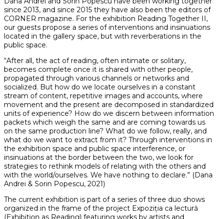
Dana Andrei and Sorin Popescu have been working together
since 2013, and since 2015 they have also been the editors of
CORNER magazine. For the exhibition Reading Together II,
our guests propose a series of interventions and insinuations
located in the gallery space, but with reverberations in the
public space.
“After all, the act of reading, often intimate or solitary,
becomes complete once it is shared with other people,
propagated through various channels or networks and
socialized. But how do we locate ourselves in a constant
stream of content, repetitive images and accounts, where
movement and the present are decomposed in standardized
units of experience? How do we discern between information
packets which weigh the same and are coming towards us
on the same production line? What do we follow, really, and
what do we want to extract from it? Through interventions in
the exhibition space and public space interference, or
insinuations at the border between the two, we look for
strategies to rethink models of relating with the others and
with the world/ourselves. We have nothing to declare.” (Dana
Andrei & Sorin Popescu, 2021)
The current exhibition is part of a series of three duo shows
organized in the frame of the project Expoziția ca lectură
(Exhibition as Reading) featuring works by artists and