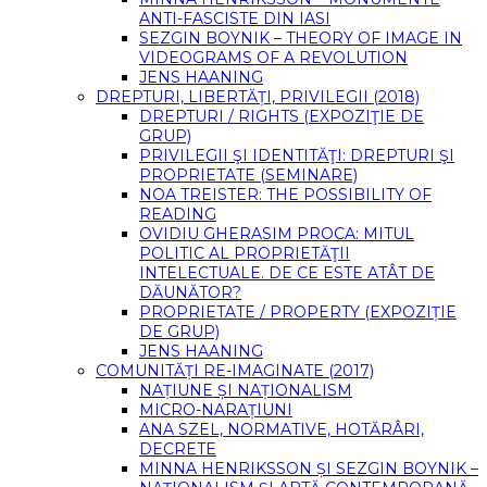
ANTI-FASCISTE DIN IASI
SEZGIN BOYNIK – THEORY OF IMAGE IN
VIDEOGRAMS OF A REVOLUTION
JENS HAANING
DREPTURI, LIBERTĂȚI, PRIVILEGII (2018)
DREPTURI / RIGHTS (EXPOZIŢIE DE
GRUP)
PRIVILEGII ŞI IDENTITĂŢI: DREPTURI ŞI
PROPRIETATE (SEMINARE)
NOA TREISTER: THE POSSIBILITY OF
READING
OVIDIU GHERASIM PROCA: MITUL
POLITIC AL PROPRIETĂŢII
INTELECTUALE. DE CE ESTE ATÂT DE
DĂUNĂTOR?
PROPRIETATE / PROPERTY (EXPOZIȚIE
DE GRUP)
JENS HAANING
COMUNITĂȚI RE-IMAGINATE (2017)
NAȚIUNE ȘI NAȚIONALISM
MICRO-NARAȚIUNI
ANA SZEL, NORMATIVE, HOTĂRÂRI,
DECRETE
MINNA HENRIKSSON ȘI SEZGIN BOYNIK –