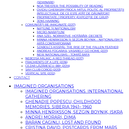
(SEMINARE)
NOA TREISTER: THE POSSIBILITY OF READING
OVIDIU GHERASIM PROCA: MITUL POLITIC AL PROPRIETĂŢII
INTELECTUALE. DE CE ESTE ATÂT DE DĂUNĂTOR?
PROPRIETATE / PROPERTY (EXPOZIȚIE DE GRUP)
JENS HAANING
COMUNITĂȚI RE-IMAGINATE (2017)
NAȚIUNE ȘI NAȚIONALISM
MICRO-NARAȚIUNI
ANA SZEL, NORMATIVE, HOTĂRÂRI, DECRETE
MINNA HENRIKSSON ȘI SEZGIN BOYNIK – NAȚIONALISM ȘI
ARTĂ CONTEMPORANĂ
SZABOLCS KISSPÁL, THE RISE OF THE FALLEN FEATHER
ANDREAS FOGARASI, VASARELY GO HOME (2011)
NEW NATIONALISMS – TOMÁŠ RAFA
NEBOJSA MILIKIC: A RED THREAD (2017)
FRAGMENTS OF A LIFE (2016)
CEZAR LĂZĂRESCU: BB+ (2014)
SAH CLUB COROD (2013)
VERTICAL SITE (2012)
CONTACT
IMAGINED ORGANISATIONS
IMAGINED ORGANISATIONS. INTERNATIONAL
GATHERING
GHENADIE POPESCU, CHILDHOOD
MEMORIES. SIBERIA 1941– 1960
MINNA HENRIKSSON, SEZGIN BOYNIK, ISKRA
ANDREI MORARI, DIMA
BARAN CAGINLI, LOST AND FOUND
CRISTINA DAVID, POSTCARDS FROM MARS