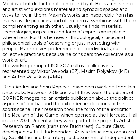
Moldova, but de facto not controlled by it. He is a researcher
and artist who explores material and symbolic spaces and
ways to live in them. Maxim’s works are inseparable from his
everyday life practices, and often form a symbiosis with them,
complementing each other. Usually he finds materials,
technologies, inspiration and form of expression in places
where he is. For this he uses anthropological, artistic and
philosophical tools of observing or just interacting with
people. Maxim gives preference not to individuals, but to
collective practices, because he considers the collective as a
work of art.
The working group of KOLXOZ cultural collective is
represented by Viktor Veivoda (CZ), Maxim Polyakov (MD)
and Anton Polyakov (PMR).
Dana Andrei and Sorin Popescu have been working together
since 2013. Between 2015 and 2019 they were the editors of
CORNER magazine, an artistic publication about the political
aspects of football and the extended implications of the
sports scene. Their research took the form of the exhibition
The Realism of the Game, which opened at the Floreasca Hall
in June 2021. Recently they were part of the projects Artistic
Research on Plants (tranzit.ro/ Bucharest), Culture Class,
developed by 1 + 1, Independent Artistic Initiatives, organized
by Satellit Iași and the Intergalactic Summit of Independent