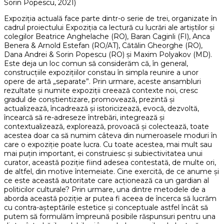
Sorin Popescu, 2021)
Expoziția actuală face parte dintr-o serie de trei, organizate în
cadrul proiectului Expoziția ca lectură cu lucrări ale artiștilor și
colegilor Beatrice Anghelache (RO), Baran Caginli (FI), Anca
Benera & Arnold Estefan (RO/AT), Cătălin Gheorghe (RO),
Dana Andrei & Sorin Popescu (RO) și Maxim Polyakov (MD).
Este deja un loc comun să considerăm că, în general,
construcțiile expozițiilor constau în simpla reunire a unor
opere de artă „separate”. Prin urmare, aceste ansambluri
rezultate și numite expoziții creează contexte noi, cresc
gradul de conștientizare, promovează, prezintă și
actualizează, încadrează și istoricizează, evocă, dezvoltă,
încearcă să re-adreseze întrebări, integrează și
contextualizează, explorează, provoacă și colectează, toate
acestea doar ca să numim câteva din numeroasele moduri în
care o expoziție poate lucra. Cu toate acestea, mai mult sau
mai puțin important, ei construiesc și subiectivitatea unui
curator, această poziție fiind adesea contestată, de multe ori,
de altfel, din motive întemeiate. Cine exercită, de ce anume și
ce este această autoritate care acționează ca un gardian al
politicilor culturale? Prin urmare, una dintre metodele de a
aborda această poziție ar putea fi aceea de încerca să lucrăm
cu contra-așteptările estetice și conceptuale astfel încât să
putem să formulăm împreună posibile răspunsuri pentru una