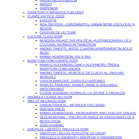
TRAVELING EXHIBITION
ARTISTS
PARTENERI
STRUCTURI ȘI INFRASTUCTURI (2021)
PLANTE EXOTICE (2020)
EXPOZIȚIE
NOA TREISTER – GRĂDINĂRITUL URBAN ÎNTRE IDEOLOGIE ȘI
NEVOIE
GRUPURI DE LECTURĂ
CULTURE CLASS (2019)
NEBOJŠA MILIKIĆ: THE POLITICAL (AUTO)BIOGRAPHY OF A
CULTURAL WORKER IN TRANZITION
ANDREI TIMOFTE: ARTIST, CUMPĂR APARTAMENT ÎN ACEST
BLOC!
MINNA HENRIKSSON: IASI X-RAY
NARAȚIUNI CONCURENTE (2019)
MARIUS ALEXANDRU DAN șI ALEXANDRU ȚÎRDEA:
NARAȚIUNI CONCURENTE
ANDREI TIMOFTE: PERETELE DE CLACIU AL UNUI MIC
BURGHEZ
VAHIDA RAMUJKIC: DISPUTED HISTORIES
MANUEL MIREANU: MAREA UNIRE SI DISCURSUL
ANTICOMUNIST
FLORIN POENARU: FOTBALUL CA ISTORIE A MEDIILOR
ANDREEA CIOARA: NU (2019)
TRECUT INCOMOD (2018)
HARUN FAROCKI – BETWEEN TWO WARS
RAB RAB PRESS
MINNA HENRIKSSON – MONUMENTE ANTI-FASCISTE DIN IASI
SEZGIN BOYNIK – THEORY OF IMAGE IN VIDEOGRAMS OF A
REVOLUTION
JENS HAANING
DREPTURI, LIBERTĂȚI, PRIVILEGII (2018)
DREPTURI / RIGHTS (EXPOZIŢIE DE GRUP)
PRIVILEGII ŞI IDENTITĂŢI: DREPTURI ŞI PROPRIETATE