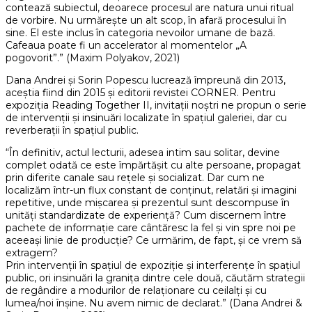
contează subiectul, deoarece procesul are natura unui ritual
de vorbire. Nu urmărește un alt scop, în afară procesului în
sine. El este inclus în categoria nevoilor umane de bază.
Cafeaua poate fi un accelerator al momentelor „A
pogovorit”.” (Maxim Polyakov, 2021)
Dana Andrei și Sorin Popescu lucrează împreună din 2013,
aceștia fiind din 2015 și editorii revistei CORNER. Pentru
expoziția Reading Together II, invitații noștri ne propun o serie
de intervenții și insinuări localizate în spațiul galeriei, dar cu
reverberații în spațiul public.
“În definitiv, actul lecturii, adesea intim sau solitar, devine
complet odată ce este împărtășit cu alte persoane, propagat
prin diferite canale sau rețele și socializat. Dar cum ne
localizăm într-un flux constant de conținut, relatări și imagini
repetitive, unde mișcarea și prezentul sunt descompuse în
unități standardizate de experiență? Cum discernem între
pachete de informație care cântăresc la fel și vin spre noi pe
aceeași linie de producție? Ce urmărim, de fapt, și ce vrem să
extragem?
Prin intervenții în spațiul de expoziție și interferențe în spațiul
public, ori insinuări la granița dintre cele două, căutăm strategii
de regândire a modurilor de relaționare cu ceilalți și cu
lumea/noi înșine. Nu avem nimic de declarat.” (Dana Andrei &