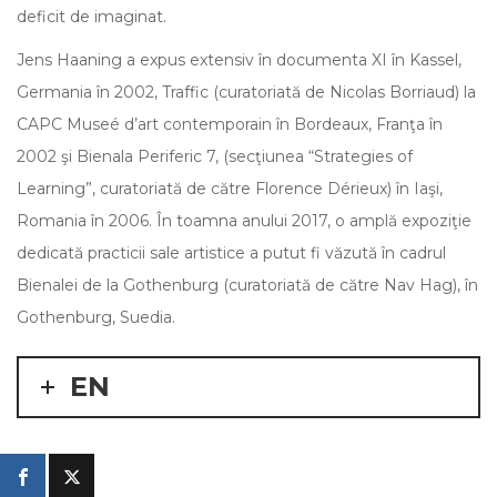
deficit de imaginat.
Jens Haaning a expus extensiv în documenta XI în Kassel,
Germania în 2002, Traffic (curatoriată de Nicolas Borriaud) la
CAPC Museé d’art contemporain în Bordeaux, Franţa în
2002 şi Bienala Periferic 7, (secţiunea “Strategies of
Learning”, curatoriată de către Florence Dérieux) în Iaşi,
Romania în 2006. În toamna anului 2017, o amplă expoziţie
dedicată practicii sale artistice a putut fi văzută în cadrul
Bienalei de la Gothenburg (curatoriată de către Nav Hag), în
Gothenburg, Suedia.
EN