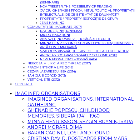
(SEMINARE)
NOA TREISTER: THE POSSIBILITY OF READING
OVIDIU GHERASIM PROCA: MITUL POLITIC AL PROPRIETĂŢII
INTELECTUALE. DE CE ESTE ATÂT DE DĂUNĂTOR?
PROPRIETATE / PROPERTY (EXPOZIȚIE DE GRUP)
JENS HAANING
COMUNITĂȚI RE-IMAGINATE (2017)
NAȚIUNE ȘI NAȚIONALISM
MICRO-NARAȚIUNI
ANA SZEL, NORMATIVE, HOTĂRÂRI, DECRETE
MINNA HENRIKSSON ȘI SEZGIN BOYNIK – NAȚIONALISM ȘI
ARTĂ CONTEMPORANĂ
SZABOLCS KISSPÁL, THE RISE OF THE FALLEN FEATHER
ANDREAS FOGARASI, VASARELY GO HOME (2011)
NEW NATIONALISMS – TOMÁŠ RAFA
NEBOJSA MILIKIC: A RED THREAD (2017)
FRAGMENTS OF A LIFE (2016)
CEZAR LĂZĂRESCU: BB+ (2014)
SAH CLUB COROD (2013)
VERTICAL SITE (2012)
CONTACT
IMAGINED ORGANISATIONS
IMAGINED ORGANISATIONS. INTERNATIONAL
GATHERING
GHENADIE POPESCU, CHILDHOOD
MEMORIES. SIBERIA 1941– 1960
MINNA HENRIKSSON, SEZGIN BOYNIK, ISKRA
ANDREI MORARI, DIMA
BARAN CAGINLI, LOST AND FOUND
CRISTINA DAVID, POSTCARDS FROM MARS