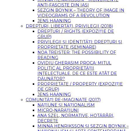
ANTI-FASCISTE DIN IASI
SEZGIN BOYNIK – THEORY OF IMAGE IN
VIDEOGRAMS OF A REVOLUTION
JENS HAANING
DREPTURI, LIBERTĂȚI, PRIVILEGII (2018)
DREPTURI / RIGHTS (EXPOZIŢIE DE
GRUP)
PRIVILEGII ŞI IDENTITĂŢI: DREPTURI ŞI
PROPRIETATE (SEMINARE)
NOA TREISTER: THE POSSIBILITY OF
READING
OVIDIU GHERASIM PROCA: MITUL
POLITIC AL PROPRIETĂŢII
INTELECTUALE. DE CE ESTE ATÂT DE
DĂUNĂTOR?
PROPRIETATE / PROPERTY (EXPOZIȚIE
DE GRUP)
JENS HAANING
COMUNITĂȚI RE-IMAGINATE (2017)
NAȚIUNE ȘI NAȚIONALISM
MICRO-NARAȚIUNI
ANA SZEL, NORMATIVE, HOTĂRÂRI,
DECRETE
MINNA HENRIKSSON ȘI SEZGIN BOYNIK –