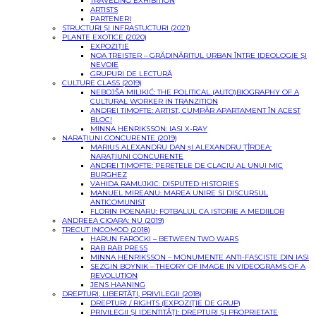
TRAVELING EXHIBITION
ARTISTS
PARTENERI
STRUCTURI ȘI INFRASTUCTURI (2021)
PLANTE EXOTICE (2020)
EXPOZIȚIE
NOA TREISTER – GRĂDINĂRITUL URBAN ÎNTRE IDEOLOGIE ȘI
NEVOIE
GRUPURI DE LECTURĂ
CULTURE CLASS (2019)
NEBOJŠA MILIKIĆ: THE POLITICAL (AUTO)BIOGRAPHY OF A
CULTURAL WORKER IN TRANZITION
ANDREI TIMOFTE: ARTIST, CUMPĂR APARTAMENT ÎN ACEST
BLOC!
MINNA HENRIKSSON: IASI X-RAY
NARAȚIUNI CONCURENTE (2019)
MARIUS ALEXANDRU DAN șI ALEXANDRU ȚÎRDEA:
NARAȚIUNI CONCURENTE
ANDREI TIMOFTE: PERETELE DE CLACIU AL UNUI MIC
BURGHEZ
VAHIDA RAMUJKIC: DISPUTED HISTORIES
MANUEL MIREANU: MAREA UNIRE SI DISCURSUL
ANTICOMUNIST
FLORIN POENARU: FOTBALUL CA ISTORIE A MEDIILOR
ANDREEA CIOARA: NU (2019)
TRECUT INCOMOD (2018)
HARUN FAROCKI – BETWEEN TWO WARS
RAB RAB PRESS
MINNA HENRIKSSON – MONUMENTE ANTI-FASCISTE DIN IASI
SEZGIN BOYNIK – THEORY OF IMAGE IN VIDEOGRAMS OF A
REVOLUTION
JENS HAANING
DREPTURI, LIBERTĂȚI, PRIVILEGII (2018)
DREPTURI / RIGHTS (EXPOZIŢIE DE GRUP)
PRIVILEGII ŞI IDENTITĂŢI: DREPTURI ŞI PROPRIETATE