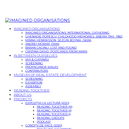
IMAGINED ORGANISATIONS
IMAGINED ORGANISATIONS. INTERNATIONAL GATHERING
GHENADIE POPESCU, CHILDHOOD MEMORIES. SIBERIA 1941– 1960
MINNA HENRIKSSON, SEZGIN BOYNIK, ISKRA
ANDREI MORARI, DIMA
BARAN CAGINLI, LOST AND FOUND
CRISTINA DAVID, POSTCARDS FROM MARS
IN BETWEEN OURSELVES
IAȘI & CHIȘINĂU
SCREENING
PROPAGANDA WALKS
CONTRIBUTORS
MUSEUM OF REAL ESTATE DEVELOPMENT
SCREENING
EXHIBITION
ASSEMBLY
READING TOGETHER
ABOUT US
PROJECTS
EXPOZIȚIA CA LECTURĂ (2021)
READING TOGETHER (III)
READING TOGETHER (II)
READING TOGETHER (I)
READING GROUPS
PODCAST
CONDIȚII DE PACE (2020)