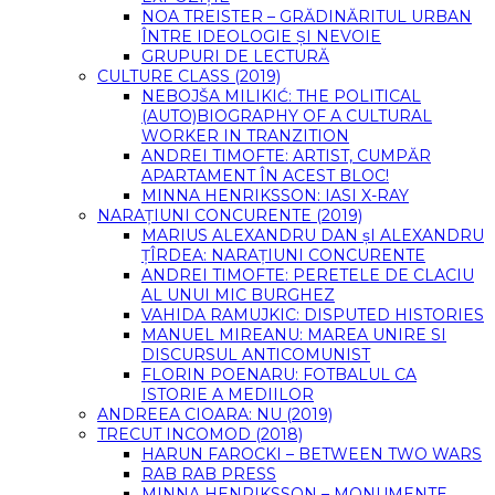
NOA TREISTER – GRĂDINĂRITUL URBAN
ÎNTRE IDEOLOGIE ȘI NEVOIE
GRUPURI DE LECTURĂ
CULTURE CLASS (2019)
NEBOJŠA MILIKIĆ: THE POLITICAL
(AUTO)BIOGRAPHY OF A CULTURAL
WORKER IN TRANZITION
ANDREI TIMOFTE: ARTIST, CUMPĂR
APARTAMENT ÎN ACEST BLOC!
MINNA HENRIKSSON: IASI X-RAY
NARAȚIUNI CONCURENTE (2019)
MARIUS ALEXANDRU DAN șI ALEXANDRU
ȚÎRDEA: NARAȚIUNI CONCURENTE
ANDREI TIMOFTE: PERETELE DE CLACIU
AL UNUI MIC BURGHEZ
VAHIDA RAMUJKIC: DISPUTED HISTORIES
MANUEL MIREANU: MAREA UNIRE SI
DISCURSUL ANTICOMUNIST
FLORIN POENARU: FOTBALUL CA
ISTORIE A MEDIILOR
ANDREEA CIOARA: NU (2019)
TRECUT INCOMOD (2018)
HARUN FAROCKI – BETWEEN TWO WARS
RAB RAB PRESS
MINNA HENRIKSSON – MONUMENTE