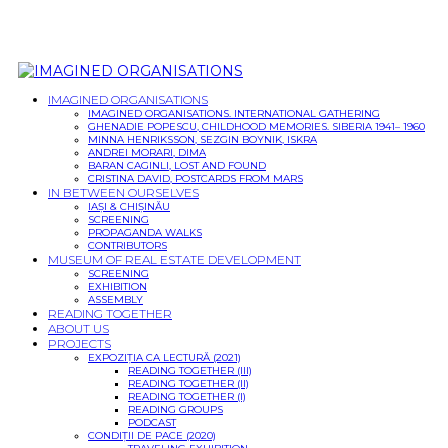
IMAGINED ORGANISATIONS
IMAGINED ORGANISATIONS. INTERNATIONAL GATHERING
GHENADIE POPESCU, CHILDHOOD MEMORIES. SIBERIA 1941– 1960
MINNA HENRIKSSON, SEZGIN BOYNIK, ISKRA
ANDREI MORARI, DIMA
BARAN CAGINLI, LOST AND FOUND
CRISTINA DAVID, POSTCARDS FROM MARS
IN BETWEEN OURSELVES
IAȘI & CHIȘINĂU
SCREENING
PROPAGANDA WALKS
CONTRIBUTORS
MUSEUM OF REAL ESTATE DEVELOPMENT
SCREENING
EXHIBITION
ASSEMBLY
READING TOGETHER
ABOUT US
PROJECTS
EXPOZIȚIA CA LECTURĂ (2021)
READING TOGETHER (III)
READING TOGETHER (II)
READING TOGETHER (I)
READING GROUPS
PODCAST
CONDIȚII DE PACE (2020)