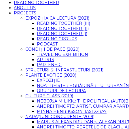
READING TOGETHER
ABOUT US
PROJECTS
EXPOZIȚIA CA LECTURĂ (2021)
READING TOGETHER (III)
READING TOGETHER (II)
READING TOGETHER (I)
READING GROUPS
PODCAST
CONDIȚII DE PACE (2020)
TRAVELING EXHIBITION
ARTISTS
PARTENERI
STRUCTURI ȘI INFRASTUCTURI (2021)
PLANTE EXOTICE (2020)
EXPOZIȚIE
NOA TREISTER – GRĂDINĂRITUL URBAN ÎN
GRUPURI DE LECTURĂ
CULTURE CLASS (2019)
NEBOJŠA MILIKIĆ: THE POLITICAL (AUTO
ANDREI TIMOFTE: ARTIST, CUMPĂR APART
MINNA HENRIKSSON: IASI X-RAY
NARAȚIUNI CONCURENTE (2019)
MARIUS ALEXANDRU DAN șI ALEXANDRU 
ANDREI TIMOFTE: PERETELE DE CLACIU A