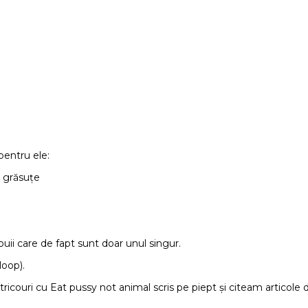
pentru ele:
e grăsuțe
 puii care de fapt sunt doar unul singur.
loop).
ricouri cu Eat pussy not animal scris pe piept și citeam articol