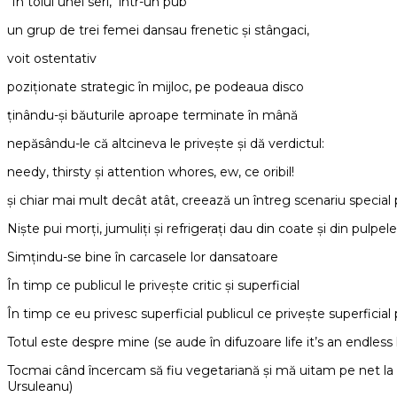
“În toiul unei seri, într-un pub
un grup de trei femei dansau frenetic și stângaci,
voit ostentativ
poziționate strategic în mijloc, pe podeaua disco
ținându-și băuturile aproape terminate în mână
nepăsându-le că altcineva le privește și dă verdictul:
needy, thirsty și attention whores, ew, ce oribil!
și chiar mai mult decât atât, creează un întreg scenariu special 
Niște pui morți, jumuliți și refrigerați dau din coate și din pulpel
Simțindu-se bine în carcasele lor dansatoare
În timp ce publicul le privește critic și superficial
În timp ce eu privesc superficial publicul ce privește superficial
Totul este despre mine (se aude în difuzoare life it’s an endless 
Tocmai când încercam să fiu vegetariană și mă uitam pe net la t
Ursuleanu)