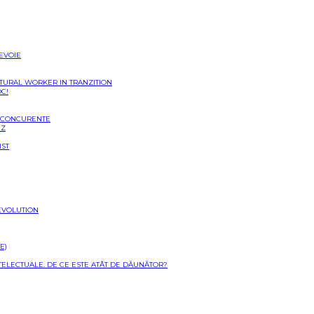
NEVOIE
LTURAL WORKER IN TRANZITION
OC!
I CONCURENTE
EZ
IST
EVOLUTION
E)
NTELECTUALE. DE CE ESTE ATÂT DE DĂUNĂTOR?