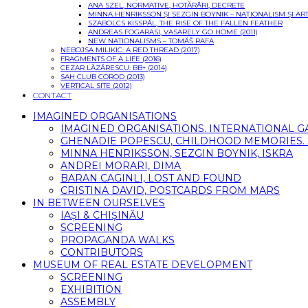
ANA SZEL, NORMATIVE, HOTĂRÂRI, DECRETE
MINNA HENRIKSSON ȘI SEZGIN BOYNIK – NAȚIONALISM ȘI 
SZABOLCS KISSPÁL, THE RISE OF THE FALLEN FEATHER
ANDREAS FOGARASI, VASARELY GO HOME (2011)
NEW NATIONALISMS – TOMÁŠ RAFA
NEBOJSA MILIKIC: A RED THREAD (2017)
FRAGMENTS OF A LIFE (2016)
CEZAR LĂZĂRESCU: BB+ (2014)
SAH CLUB COROD (2013)
VERTICAL SITE (2012)
CONTACT
IMAGINED ORGANISATIONS
IMAGINED ORGANISATIONS. INTERNATIONAL 
GHENADIE POPESCU, CHILDHOOD MEMORIES. SI
MINNA HENRIKSSON, SEZGIN BOYNIK, ISKRA
ANDREI MORARI, DIMA
BARAN CAGINLI, LOST AND FOUND
CRISTINA DAVID, POSTCARDS FROM MARS
IN BETWEEN OURSELVES
IAȘI & CHIȘINĂU
SCREENING
PROPAGANDA WALKS
CONTRIBUTORS
MUSEUM OF REAL ESTATE DEVELOPMENT
SCREENING
EXHIBITION
ASSEMBLY