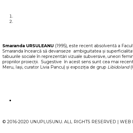
Smaranda URSULEANU
(1995), este recent absolventă a Facult
Smaranda încearcă să devanseze ambiguitatea și superficialitatea
tabuurile sociale în reprezentări vizuale subversive, uneori femini
propriilor proiecții. Sugestive în acest sens sunt cea mai recen
Meru, Iași, curator Livia Pancu) și expoziția de grup
Libidoland
(
© 2016-2020 UNUPLUSUNU. ALL RIGHTS RESERVED | WEB