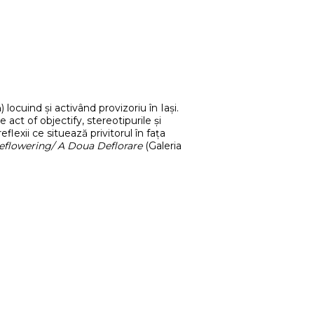
locuind și activând provizoriu în Iași.
ct of objectify, stereotipurile și
flexii ce situează privitorul în fața
flowering/ A Doua Deflorare
(Galeria