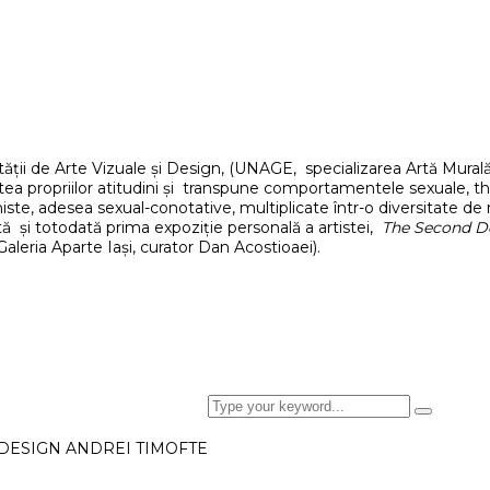
ății de Arte Vizuale și Design, (UNAGE, specializarea Artă Murală) 
 propriilor atitudini și transpune comportamentele sexuale, the a
ste, adesea sexual-conotative, multiplicate într-o diversitate de re
tă și totodată prima expoziție personală a artistei,
The Second De
Galeria Aparte Iași, curator Dan Acostioaei).
 DESIGN ANDREI TIMOFTE