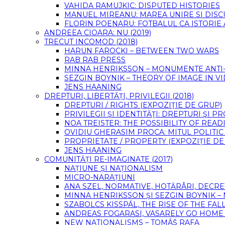
VAHIDA RAMUJKIC: DISPUTED HISTORIES
MANUEL MIREANU: MAREA UNIRE SI DIS
FLORIN POENARU: FOTBALUL CA ISTORIE
ANDREEA CIOARA: NU (2019)
TRECUT INCOMOD (2018)
HARUN FAROCKI – BETWEEN TWO WARS
RAB RAB PRESS
MINNA HENRIKSSON – MONUMENTE ANTI-F
SEZGIN BOYNIK – THEORY OF IMAGE IN 
JENS HAANING
DREPTURI, LIBERTĂȚI, PRIVILEGII (2018)
DREPTURI / RIGHTS (EXPOZIŢIE DE GRUP)
PRIVILEGII ŞI IDENTITĂŢI: DREPTURI ŞI 
NOA TREISTER: THE POSSIBILITY OF READ
OVIDIU GHERASIM PROCA: MITUL POLITIC
PROPRIETATE / PROPERTY (EXPOZIȚIE DE
JENS HAANING
COMUNITĂȚI RE-IMAGINATE (2017)
NAȚIUNE ȘI NAȚIONALISM
MICRO-NARAȚIUNI
ANA SZEL, NORMATIVE, HOTĂRÂRI, DECRE
MINNA HENRIKSSON ȘI SEZGIN BOYNIK –
SZABOLCS KISSPÁL, THE RISE OF THE FA
ANDREAS FOGARASI, VASARELY GO HOME (
NEW NATIONALISMS – TOMÁŠ RAFA