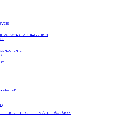
NEVOIE
LTURAL WORKER IN TRANZITION
OC!
I CONCURENTE
EZ
IST
EVOLUTION
E)
NTELECTUALE. DE CE ESTE ATÂT DE DĂUNĂTOR?