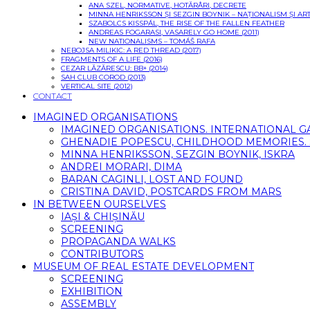
ANA SZEL, NORMATIVE, HOTĂRÂRI, DECRETE
MINNA HENRIKSSON ȘI SEZGIN BOYNIK – NAȚIONALISM ȘI 
SZABOLCS KISSPÁL, THE RISE OF THE FALLEN FEATHER
ANDREAS FOGARASI, VASARELY GO HOME (2011)
NEW NATIONALISMS – TOMÁŠ RAFA
NEBOJSA MILIKIC: A RED THREAD (2017)
FRAGMENTS OF A LIFE (2016)
CEZAR LĂZĂRESCU: BB+ (2014)
SAH CLUB COROD (2013)
VERTICAL SITE (2012)
CONTACT
IMAGINED ORGANISATIONS
IMAGINED ORGANISATIONS. INTERNATIONAL 
GHENADIE POPESCU, CHILDHOOD MEMORIES. SI
MINNA HENRIKSSON, SEZGIN BOYNIK, ISKRA
ANDREI MORARI, DIMA
BARAN CAGINLI, LOST AND FOUND
CRISTINA DAVID, POSTCARDS FROM MARS
IN BETWEEN OURSELVES
IAȘI & CHIȘINĂU
SCREENING
PROPAGANDA WALKS
CONTRIBUTORS
MUSEUM OF REAL ESTATE DEVELOPMENT
SCREENING
EXHIBITION
ASSEMBLY