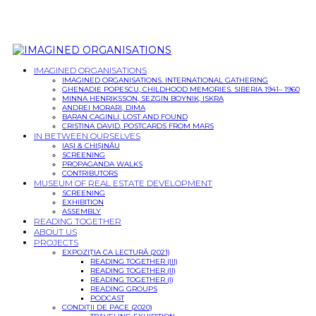
IMAGINED ORGANISATIONS
IMAGINED ORGANISATIONS. INTERNATIONAL GATHERING
GHENADIE POPESCU, CHILDHOOD MEMORIES. SIBERIA 1941– 1960
MINNA HENRIKSSON, SEZGIN BOYNIK, ISKRA
ANDREI MORARI, DIMA
BARAN CAGINLI, LOST AND FOUND
CRISTINA DAVID, POSTCARDS FROM MARS
IN BETWEEN OURSELVES
IAȘI & CHIȘINĂU
SCREENING
PROPAGANDA WALKS
CONTRIBUTORS
MUSEUM OF REAL ESTATE DEVELOPMENT
SCREENING
EXHIBITION
ASSEMBLY
READING TOGETHER
ABOUT US
PROJECTS
EXPOZIȚIA CA LECTURĂ (2021)
READING TOGETHER (III)
READING TOGETHER (II)
READING TOGETHER (I)
READING GROUPS
PODCAST
CONDIȚII DE PACE (2020)