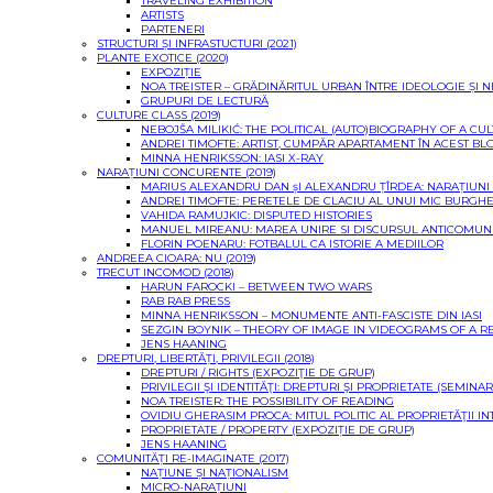
TRAVELING EXHIBITION
ARTISTS
PARTENERI
STRUCTURI ȘI INFRASTUCTURI (2021)
PLANTE EXOTICE (2020)
EXPOZIȚIE
NOA TREISTER – GRĂDINĂRITUL URBAN ÎNTRE IDEOLOGIE ȘI 
GRUPURI DE LECTURĂ
CULTURE CLASS (2019)
NEBOJŠA MILIKIĆ: THE POLITICAL (AUTO)BIOGRAPHY OF A CU
ANDREI TIMOFTE: ARTIST, CUMPĂR APARTAMENT ÎN ACEST BL
MINNA HENRIKSSON: IASI X-RAY
NARAȚIUNI CONCURENTE (2019)
MARIUS ALEXANDRU DAN șI ALEXANDRU ȚÎRDEA: NARAȚIUN
ANDREI TIMOFTE: PERETELE DE CLACIU AL UNUI MIC BURGH
VAHIDA RAMUJKIC: DISPUTED HISTORIES
MANUEL MIREANU: MAREA UNIRE SI DISCURSUL ANTICOMUN
FLORIN POENARU: FOTBALUL CA ISTORIE A MEDIILOR
ANDREEA CIOARA: NU (2019)
TRECUT INCOMOD (2018)
HARUN FAROCKI – BETWEEN TWO WARS
RAB RAB PRESS
MINNA HENRIKSSON – MONUMENTE ANTI-FASCISTE DIN IASI
SEZGIN BOYNIK – THEORY OF IMAGE IN VIDEOGRAMS OF A R
JENS HAANING
DREPTURI, LIBERTĂȚI, PRIVILEGII (2018)
DREPTURI / RIGHTS (EXPOZIŢIE DE GRUP)
PRIVILEGII ŞI IDENTITĂŢI: DREPTURI ŞI PROPRIETATE (SEMINAR
NOA TREISTER: THE POSSIBILITY OF READING
OVIDIU GHERASIM PROCA: MITUL POLITIC AL PROPRIETĂŢII I
PROPRIETATE / PROPERTY (EXPOZIȚIE DE GRUP)
JENS HAANING
COMUNITĂȚI RE-IMAGINATE (2017)
NAȚIUNE ȘI NAȚIONALISM
MICRO-NARAȚIUNI