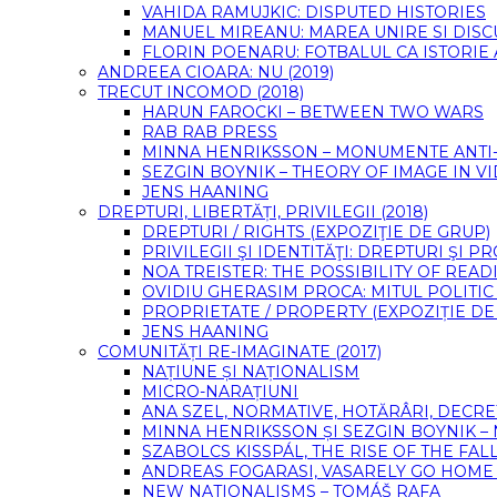
VAHIDA RAMUJKIC: DISPUTED HISTORIES
MANUEL MIREANU: MAREA UNIRE SI DIS
FLORIN POENARU: FOTBALUL CA ISTORIE
ANDREEA CIOARA: NU (2019)
TRECUT INCOMOD (2018)
HARUN FAROCKI – BETWEEN TWO WARS
RAB RAB PRESS
MINNA HENRIKSSON – MONUMENTE ANTI-F
SEZGIN BOYNIK – THEORY OF IMAGE IN 
JENS HAANING
DREPTURI, LIBERTĂȚI, PRIVILEGII (2018)
DREPTURI / RIGHTS (EXPOZIŢIE DE GRUP)
PRIVILEGII ŞI IDENTITĂŢI: DREPTURI ŞI 
NOA TREISTER: THE POSSIBILITY OF READ
OVIDIU GHERASIM PROCA: MITUL POLITIC
PROPRIETATE / PROPERTY (EXPOZIȚIE DE
JENS HAANING
COMUNITĂȚI RE-IMAGINATE (2017)
NAȚIUNE ȘI NAȚIONALISM
MICRO-NARAȚIUNI
ANA SZEL, NORMATIVE, HOTĂRÂRI, DECRE
MINNA HENRIKSSON ȘI SEZGIN BOYNIK –
SZABOLCS KISSPÁL, THE RISE OF THE FA
ANDREAS FOGARASI, VASARELY GO HOME (
NEW NATIONALISMS – TOMÁŠ RAFA