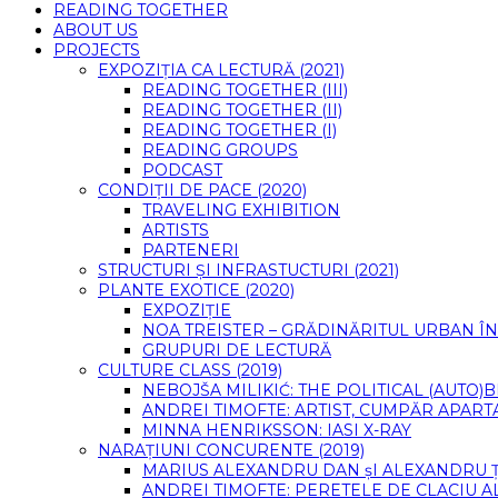
READING TOGETHER
ABOUT US
PROJECTS
EXPOZIȚIA CA LECTURĂ (2021)
READING TOGETHER (III)
READING TOGETHER (II)
READING TOGETHER (I)
READING GROUPS
PODCAST
CONDIȚII DE PACE (2020)
TRAVELING EXHIBITION
ARTISTS
PARTENERI
STRUCTURI ȘI INFRASTUCTURI (2021)
PLANTE EXOTICE (2020)
EXPOZIȚIE
NOA TREISTER – GRĂDINĂRITUL URBAN ÎN
GRUPURI DE LECTURĂ
CULTURE CLASS (2019)
NEBOJŠA MILIKIĆ: THE POLITICAL (AUTO
ANDREI TIMOFTE: ARTIST, CUMPĂR APART
MINNA HENRIKSSON: IASI X-RAY
NARAȚIUNI CONCURENTE (2019)
MARIUS ALEXANDRU DAN șI ALEXANDRU 
ANDREI TIMOFTE: PERETELE DE CLACIU A