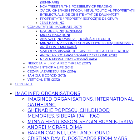
(SEMINARE)
NOA TREISTER: THE POSSIBILITY OF READING
OVIDIU GHERASIM PROCA: MITUL POLITIC AL PROPRIETĂŢII
INTELECTUALE. DE CE ESTE ATÂT DE DĂUNĂTOR?
PROPRIETATE / PROPERTY (EXPOZIȚIE DE GRUP)
JENS HAANING
COMUNITĂȚI RE-IMAGINATE (2017)
NAȚIUNE ȘI NAȚIONALISM
MICRO-NARAȚIUNI
ANA SZEL, NORMATIVE, HOTĂRÂRI, DECRETE
MINNA HENRIKSSON ȘI SEZGIN BOYNIK – NAȚIONALISM ȘI
ARTĂ CONTEMPORANĂ
SZABOLCS KISSPÁL, THE RISE OF THE FALLEN FEATHER
ANDREAS FOGARASI, VASARELY GO HOME (2011)
NEW NATIONALISMS – TOMÁŠ RAFA
NEBOJSA MILIKIC: A RED THREAD (2017)
FRAGMENTS OF A LIFE (2016)
CEZAR LĂZĂRESCU: BB+ (2014)
SAH CLUB COROD (2013)
VERTICAL SITE (2012)
CONTACT
IMAGINED ORGANISATIONS
IMAGINED ORGANISATIONS. INTERNATIONAL
GATHERING
GHENADIE POPESCU, CHILDHOOD
MEMORIES. SIBERIA 1941– 1960
MINNA HENRIKSSON, SEZGIN BOYNIK, ISKRA
ANDREI MORARI, DIMA
BARAN CAGINLI, LOST AND FOUND
CRISTINA DAVID, POSTCARDS FROM MARS