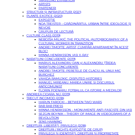
TRAVELING EXHIBITION
ARTISTS
PARTENERI
STRUCTURI ȘI INFRASTUCTURI (2021)
PLANTE EXOTICE (2020)
EXPOZIȚIE
NOA TREISTER – GRĂDINĂRITUL URBAN ÎNTRE IDEOLOGIE ȘI
NEVOIE
GRUPURI DE LECTURĂ
CULTURE CLASS (2019)
NEBOJŠA MILIKIĆ: THE POLITICAL (AUTO)BIOGRAPHY OF A
CULTURAL WORKER IN TRANZITION
ANDREI TIMOFTE: ARTIST, CUMPĂR APARTAMENT ÎN ACEST
BLOC!
MINNA HENRIKSSON: IASI X-RAY
NARAȚIUNI CONCURENTE (2019)
MARIUS ALEXANDRU DAN șI ALEXANDRU ȚÎRDEA:
NARAȚIUNI CONCURENTE
ANDREI TIMOFTE: PERETELE DE CLACIU AL UNUI MIC
BURGHEZ
VAHIDA RAMUJKIC: DISPUTED HISTORIES
MANUEL MIREANU: MAREA UNIRE SI DISCURSUL
ANTICOMUNIST
FLORIN POENARU: FOTBALUL CA ISTORIE A MEDIILOR
ANDREEA CIOARA: NU (2019)
TRECUT INCOMOD (2018)
HARUN FAROCKI – BETWEEN TWO WARS
RAB RAB PRESS
MINNA HENRIKSSON – MONUMENTE ANTI-FASCISTE DIN IASI
SEZGIN BOYNIK – THEORY OF IMAGE IN VIDEOGRAMS OF A
REVOLUTION
JENS HAANING
DREPTURI, LIBERTĂȚI, PRIVILEGII (2018)
DREPTURI / RIGHTS (EXPOZIŢIE DE GRUP)
PRIVILEGII ŞI IDENTITĂŢI: DREPTURI ŞI PROPRIETATE