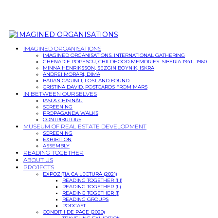
IMAGINED ORGANISATIONS
IMAGINED ORGANISATIONS. INTERNATIONAL GATHERING
GHENADIE POPESCU, CHILDHOOD MEMORIES. SIBERIA 1941– 1960
MINNA HENRIKSSON, SEZGIN BOYNIK, ISKRA
ANDREI MORARI, DIMA
BARAN CAGINLI, LOST AND FOUND
CRISTINA DAVID, POSTCARDS FROM MARS
IN BETWEEN OURSELVES
IAȘI & CHIȘINĂU
SCREENING
PROPAGANDA WALKS
CONTRIBUTORS
MUSEUM OF REAL ESTATE DEVELOPMENT
SCREENING
EXHIBITION
ASSEMBLY
READING TOGETHER
ABOUT US
PROJECTS
EXPOZIȚIA CA LECTURĂ (2021)
READING TOGETHER (III)
READING TOGETHER (II)
READING TOGETHER (I)
READING GROUPS
PODCAST
CONDIȚII DE PACE (2020)