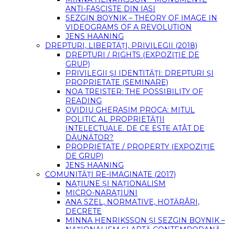
ANTI-FASCISTE DIN IASI
SEZGIN BOYNIK – THEORY OF IMAGE IN
VIDEOGRAMS OF A REVOLUTION
JENS HAANING
DREPTURI, LIBERTĂȚI, PRIVILEGII (2018)
DREPTURI / RIGHTS (EXPOZIŢIE DE
GRUP)
PRIVILEGII ŞI IDENTITĂŢI: DREPTURI ŞI
PROPRIETATE (SEMINARE)
NOA TREISTER: THE POSSIBILITY OF
READING
OVIDIU GHERASIM PROCA: MITUL
POLITIC AL PROPRIETĂŢII
INTELECTUALE. DE CE ESTE ATÂT DE
DĂUNĂTOR?
PROPRIETATE / PROPERTY (EXPOZIȚIE
DE GRUP)
JENS HAANING
COMUNITĂȚI RE-IMAGINATE (2017)
NAȚIUNE ȘI NAȚIONALISM
MICRO-NARAȚIUNI
ANA SZEL, NORMATIVE, HOTĂRÂRI,
DECRETE
MINNA HENRIKSSON ȘI SEZGIN BOYNIK –