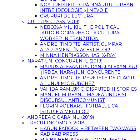
NOA TREISTER – GRĂDINĂRITUL URBAN
ÎNTRE IDEOLOGIE ȘI NEVOIE
GRUPURI DE LECTURĂ
CULTURE CLASS (2019)
NEBOJŠA MILIKIĆ: THE POLITICAL
(AUTO)BIOGRAPHY OF A CULTURAL
WORKER IN TRANZITION
ANDREI TIMOFTE: ARTIST, CUMPĂR
APARTAMENT ÎN ACEST BLOC!
MINNA HENRIKSSON: IASI X-RAY
NARAȚIUNI CONCURENTE (2019)
MARIUS ALEXANDRU DAN șI ALEXANDRU
ȚÎRDEA: NARAȚIUNI CONCURENTE
ANDREI TIMOFTE: PERETELE DE CLACIU
AL UNUI MIC BURGHEZ
VAHIDA RAMUJKIC: DISPUTED HISTORIES
MANUEL MIREANU: MAREA UNIRE SI
DISCURSUL ANTICOMUNIST
FLORIN POENARU: FOTBALUL CA
ISTORIE A MEDIILOR
ANDREEA CIOARA: NU (2019)
TRECUT INCOMOD (2018)
HARUN FAROCKI – BETWEEN TWO WARS
RAB RAB PRESS
MINNA HENRIKSSON – MONUMENTE