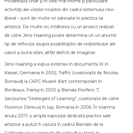
modelează chiar şi în cele mai intime şi particulare
activităţi ale vieţilor noastre din cadrul sistemului neo-
liberal – sunt de multe ori adresate în practica sa
artistică. De multe ori, întâlnirea cu un proiect realizat
de către Jens Haaning poate determina un un anumit
tip de reflecţie asupra posibilităţilor de redistribuţie ale
valorii şi bună-stării, altfel deficit de imaginat.
Jens Haaning a expus extensiv în documenta XI în
Kassel, Germania în 2002, Traffic (curatoriată de Nicolas
Borriaud) la CAPC Museé d’art contemporain în
Bordeaux, Franţa în 2002 şi Bienala Periferic 7,
(secţiunea “Strategies of Learning”, curatoriată de către
Florence Dérieux) în Iaşi, Romania în 2006. În toamna
anului 2017, o amplă expoziţie dedicată practicii sale
artistice a putut fi văzută în cadrul Bienalei de la