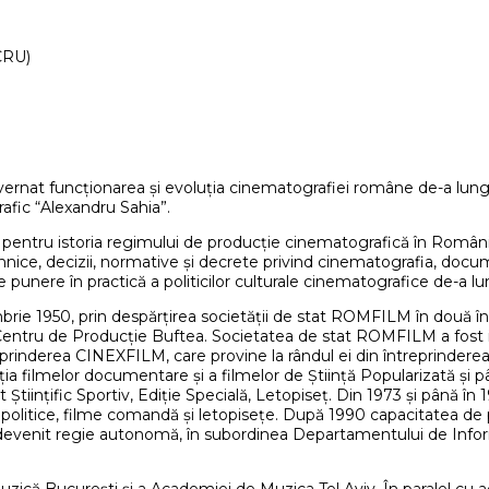
CRU)
uvernat funcționarea și evoluția cinematografiei române de-a lungu
fic “Alexandru Sahia”.
pentru istoria regimului de producție cinematografică în România
 tehnice, decizii, normative și decrete privind cinematografia, do
e punere în practică a politicilor culturale cinematografice de-a 
mbrie 1950, prin despărțirea societății de stat ROMFILM în două î
 Centru de Producție Buftea. Societatea de stat ROMFILM a fost i
treprinderea CINEXFILM, care provine la rândul ei din întreprinde
ția filmelor documentare și a filmelor de Știință Popularizată și
ont Științific Sportiv, Ediție Specială, Letopiseț. Din 1973 și până î
je politice, filme comandă și letopisețe. După 1990 capacitatea d
a a devenit regie autonomă, în subordinea Departamentului de Infor