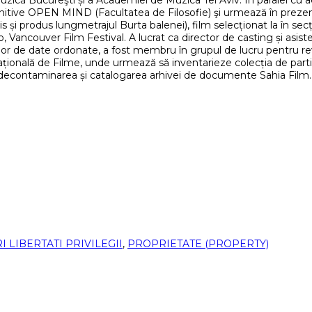
uzică Bucureşti și a Academiei de Muzica Tel Aviv. În paralel cu a
nitive OPEN MIND (Facultatea de Filosofie) şi urmează în prezent
 și produs lungmetrajul Burta balenei), film selecționat la în sec
vo, Vancouver Film Festival. A lucrat ca director de casting și asi
ților de date ordonate, a fost membru în grupul de lucru pentru re
Națională de Filme, unde urmează să inventarieze colecția de parti
decontaminarea și catalogarea arhivei de documente Sahia Film.
 LIBERTATI PRIVILEGII
,
PROPRIETATE (PROPERTY)