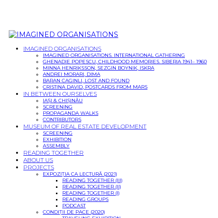
IMAGINED ORGANISATIONS
IMAGINED ORGANISATIONS. INTERNATIONAL GATHERING
GHENADIE POPESCU, CHILDHOOD MEMORIES. SIBERIA 1941– 1960
MINNA HENRIKSSON, SEZGIN BOYNIK, ISKRA
ANDREI MORARI, DIMA
BARAN CAGINLI, LOST AND FOUND
CRISTINA DAVID, POSTCARDS FROM MARS
IN BETWEEN OURSELVES
IAȘI & CHIȘINĂU
SCREENING
PROPAGANDA WALKS
CONTRIBUTORS
MUSEUM OF REAL ESTATE DEVELOPMENT
SCREENING
EXHIBITION
ASSEMBLY
READING TOGETHER
ABOUT US
PROJECTS
EXPOZIȚIA CA LECTURĂ (2021)
READING TOGETHER (III)
READING TOGETHER (II)
READING TOGETHER (I)
READING GROUPS
PODCAST
CONDIȚII DE PACE (2020)