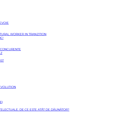
NEVOIE
LTURAL WORKER IN TRANZITION
OC!
I CONCURENTE
EZ
IST
EVOLUTION
E)
NTELECTUALE. DE CE ESTE ATÂT DE DĂUNĂTOR?