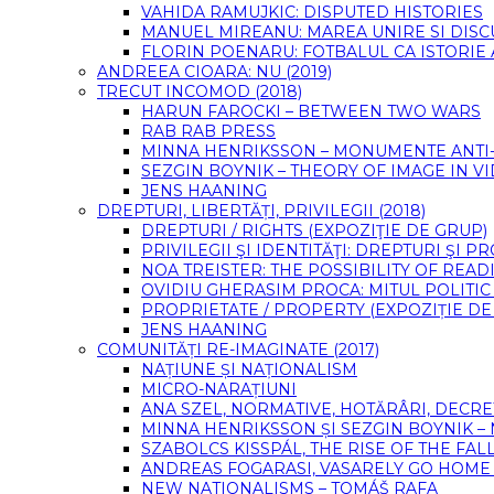
VAHIDA RAMUJKIC: DISPUTED HISTORIES
MANUEL MIREANU: MAREA UNIRE SI DIS
FLORIN POENARU: FOTBALUL CA ISTORIE
ANDREEA CIOARA: NU (2019)
TRECUT INCOMOD (2018)
HARUN FAROCKI – BETWEEN TWO WARS
RAB RAB PRESS
MINNA HENRIKSSON – MONUMENTE ANTI-F
SEZGIN BOYNIK – THEORY OF IMAGE IN 
JENS HAANING
DREPTURI, LIBERTĂȚI, PRIVILEGII (2018)
DREPTURI / RIGHTS (EXPOZIŢIE DE GRUP)
PRIVILEGII ŞI IDENTITĂŢI: DREPTURI ŞI 
NOA TREISTER: THE POSSIBILITY OF READ
OVIDIU GHERASIM PROCA: MITUL POLITIC
PROPRIETATE / PROPERTY (EXPOZIȚIE DE
JENS HAANING
COMUNITĂȚI RE-IMAGINATE (2017)
NAȚIUNE ȘI NAȚIONALISM
MICRO-NARAȚIUNI
ANA SZEL, NORMATIVE, HOTĂRÂRI, DECRE
MINNA HENRIKSSON ȘI SEZGIN BOYNIK –
SZABOLCS KISSPÁL, THE RISE OF THE FA
ANDREAS FOGARASI, VASARELY GO HOME (
NEW NATIONALISMS – TOMÁŠ RAFA