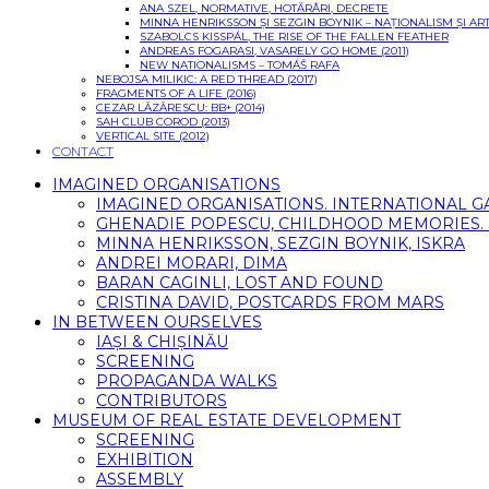
ANA SZEL, NORMATIVE, HOTĂRÂRI, DECRETE
MINNA HENRIKSSON ȘI SEZGIN BOYNIK – NAȚIONALISM ȘI 
SZABOLCS KISSPÁL, THE RISE OF THE FALLEN FEATHER
ANDREAS FOGARASI, VASARELY GO HOME (2011)
NEW NATIONALISMS – TOMÁŠ RAFA
NEBOJSA MILIKIC: A RED THREAD (2017)
FRAGMENTS OF A LIFE (2016)
CEZAR LĂZĂRESCU: BB+ (2014)
SAH CLUB COROD (2013)
VERTICAL SITE (2012)
CONTACT
IMAGINED ORGANISATIONS
IMAGINED ORGANISATIONS. INTERNATIONAL 
GHENADIE POPESCU, CHILDHOOD MEMORIES. SI
MINNA HENRIKSSON, SEZGIN BOYNIK, ISKRA
ANDREI MORARI, DIMA
BARAN CAGINLI, LOST AND FOUND
CRISTINA DAVID, POSTCARDS FROM MARS
IN BETWEEN OURSELVES
IAȘI & CHIȘINĂU
SCREENING
PROPAGANDA WALKS
CONTRIBUTORS
MUSEUM OF REAL ESTATE DEVELOPMENT
SCREENING
EXHIBITION
ASSEMBLY