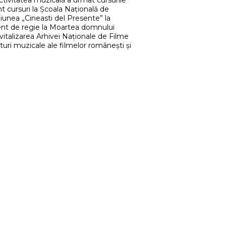
ctivitatea muzicală a urmat cursurile
 cursuri la Școala Națională de
țiunea „Cineasti del Presente” la
stent de regie la Moartea domnului
vitalizarea Arhivei Naționale de Filme
turi muzicale ale filmelor românești și