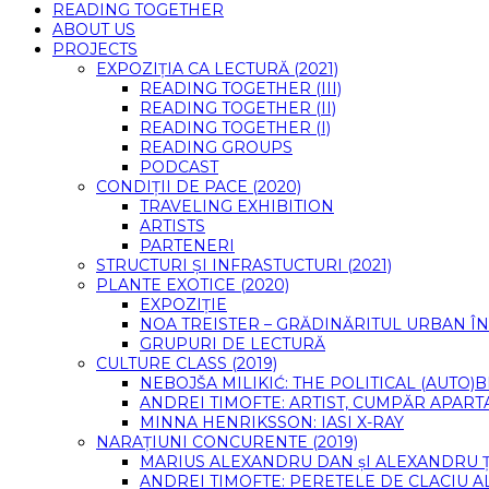
READING TOGETHER
ABOUT US
PROJECTS
EXPOZIȚIA CA LECTURĂ (2021)
READING TOGETHER (III)
READING TOGETHER (II)
READING TOGETHER (I)
READING GROUPS
PODCAST
CONDIȚII DE PACE (2020)
TRAVELING EXHIBITION
ARTISTS
PARTENERI
STRUCTURI ȘI INFRASTUCTURI (2021)
PLANTE EXOTICE (2020)
EXPOZIȚIE
NOA TREISTER – GRĂDINĂRITUL URBAN ÎN
GRUPURI DE LECTURĂ
CULTURE CLASS (2019)
NEBOJŠA MILIKIĆ: THE POLITICAL (AUTO
ANDREI TIMOFTE: ARTIST, CUMPĂR APART
MINNA HENRIKSSON: IASI X-RAY
NARAȚIUNI CONCURENTE (2019)
MARIUS ALEXANDRU DAN șI ALEXANDRU 
ANDREI TIMOFTE: PERETELE DE CLACIU A