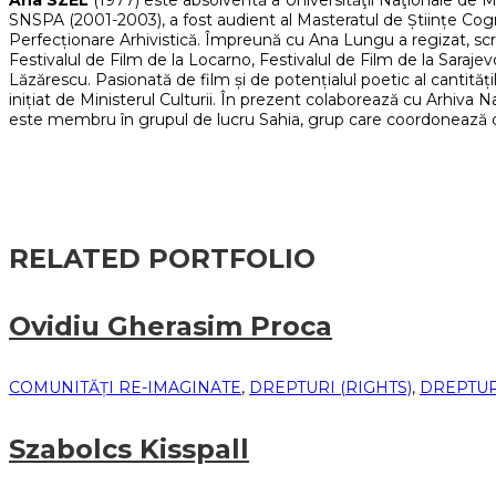
Ana SZEL
(1977) este absolventă a Universităţii Naţionale de M
SNSPA (2001-2003), a fost audient al Masteratul de Științe Cog
Perfecționare Arhivistică. Împreună cu Ana Lungu a regizat, scris
Festivalul de Film de la Locarno, Festivalul de Film de la Saraje
Lăzărescu. Pasionată de film și de potențialul poetic al cantită
inițiat de Ministerul Culturii. În prezent colaborează cu Arhiva 
este membru în grupul de lucru Sahia, grup care coordonează 
RELATED PORTFOLIO
Ovidiu Gherasim Proca
COMUNITĂȚI RE-IMAGINATE
,
DREPTURI (RIGHTS)
,
DREPTURI
Szabolcs Kisspall