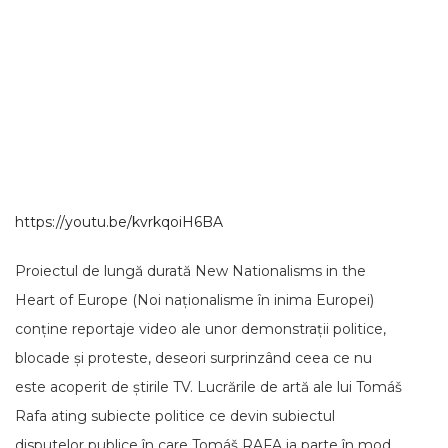
https://youtu.be/kvrkqoiH6BA
Proiectul de lungă durată New Nationalisms in the
Heart of Europe (Noi naționalisme în inima Europei)
conține reportaje video ale unor demonstrații politice,
blocade și proteste, deseori surprinzând ceea ce nu
este acoperit de știrile TV. Lucrările de artă ale lui Tomáš
Rafa ating subiecte politice ce devin subiectul
disputelor publice în care Tomáš RAFA ia parte în mod