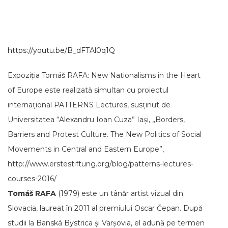
https://youtu.be/B_dFTAl0q1Q
Expoziția Tomáš RAFA: New Nationalisms in the Heart
of Europe este realizată simultan cu proiectul
internațional PATTERNS Lectures, susținut de
Universitatea “Alexandru Ioan Cuza” Iași, „Borders,
Barriers and Protest Culture. The New Politics of Social
Movements in Central and Eastern Europe”,
http://www.erstestiftung.org/blog/patterns-lectures-
courses-2016/
Tomáš RAFA
(1979) este un tânăr artist vizual din
Slovacia, laureat în 2011 al premiului Oscar Čepan. După
studii la Banská Bystrica și Varșovia, el adună pe termen