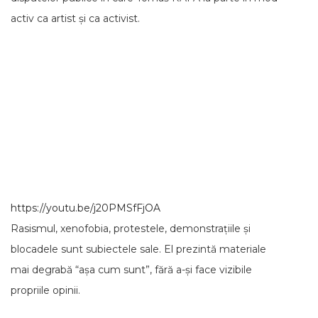
activ ca artist și ca activist.
https://youtu.be/j20PMSfFjOA
Rasismul, xenofobia, protestele, demonstrațiile și
blocadele sunt subiectele sale. El prezintă materiale
mai degrabă “așa cum sunt”, fără a-și face vizibile
propriile opinii.