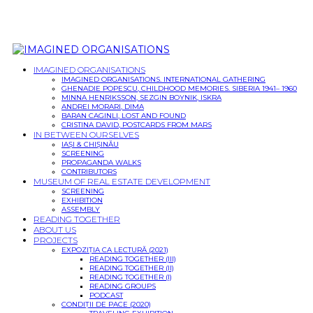
IMAGINED ORGANISATIONS
IMAGINED ORGANISATIONS. INTERNATIONAL GATHERING
GHENADIE POPESCU, CHILDHOOD MEMORIES. SIBERIA 1941– 1960
MINNA HENRIKSSON, SEZGIN BOYNIK, ISKRA
ANDREI MORARI, DIMA
BARAN CAGINLI, LOST AND FOUND
CRISTINA DAVID, POSTCARDS FROM MARS
IN BETWEEN OURSELVES
IAȘI & CHIȘINĂU
SCREENING
PROPAGANDA WALKS
CONTRIBUTORS
MUSEUM OF REAL ESTATE DEVELOPMENT
SCREENING
EXHIBITION
ASSEMBLY
READING TOGETHER
ABOUT US
PROJECTS
EXPOZIȚIA CA LECTURĂ (2021)
READING TOGETHER (III)
READING TOGETHER (II)
READING TOGETHER (I)
READING GROUPS
PODCAST
CONDIȚII DE PACE (2020)