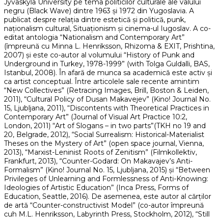
Jyväskylä University pe tema politicilor culturale ale valului
negru (Black Wave) dintre 1963 și 1972 din Yugoslavia. A
publicat despre relația dintre estetică și politică, punk,
naționalism cultural, Situaționism și cinema-ul Iugoslav. A co-
editat antologia “Nationalism and Contemporary Art”
(împreună cu Minna L. Henriksson, Rhizoma & EXIT, Prishtina,
2007) și este co-autor al volumului “History of Punk and
Underground in Turkey, 1978-1999” (with Tolga Guldalli, BAS,
Istanbul, 2008). În afară de munca sa academică este activ și
ca artist conceptual. Între articolele sale recente amintim
“New Collectives” (Retracing Images, Brill, Boston & Leiden,
2011), “Cultural Policy of Dusan Makavejev” (Kino! Journal No.
15, Ljubljana, 2011), “Discontents with Theoretical Practices in
Contemporary Art” (Journal of Visual Art Practice 10:2,
London, 2011) “Art of Slogans – in two parts”(TKH no 19 and
20, Belgrade, 2012), “Social Surrealism: Historical-Materialist
Theses on the Mystery of Art” (open space journal, Vienna,
2013), “Marxist-Leninist Roots of Zenitism” (Filmkollektiv,
Frankfurt, 2013), “Counter-Godard: On Makavajev’s Anti-
Formalism” (Kino! Journal No. 15, Ljubljana, 2015) și “Between
Privileges of Unlearning and Formlessness of Anti-Knowing:
Ideologies of Artistic Education” (Inca Press, Forms of
Education, Seattle, 2016). De asemenea, este autor al cărților
de artă “Counter-constructivist Model” (co-autor împreună
cuh M.L. Henriksson, Labyrinth Press, Stockholm, 2012), “Still